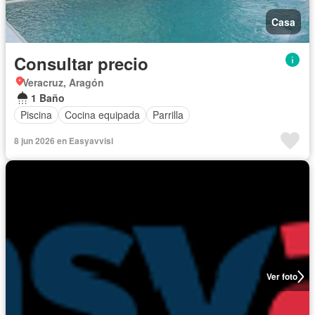
Casa
Consultar precio
Veracruz, Aragón
1 Baño
Piscina
Cocina equipada
Parrilla
8 jun 2026 en Easyavvisi
Ver foto