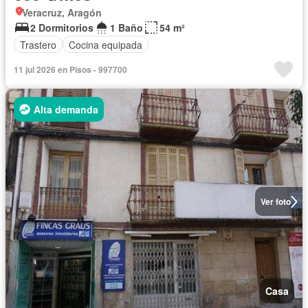
Veracruz, Aragón
2 Dormitorios
1 Baño
54 m²
Trastero
Cocina equipada
11 jul 2026 en Pisos - 997700
Alta demanda
Ver foto
Casa