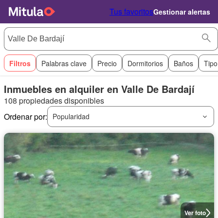
Tus favoritos
Gestionar alertas
Filtros
Palabras clave
Precio
Dormitorios
Baños
Tipo
Inmuebles en alquiler en Valle De Bardají
108 propiedades disponibles
Ordenar por:
Popularidad
Ver foto