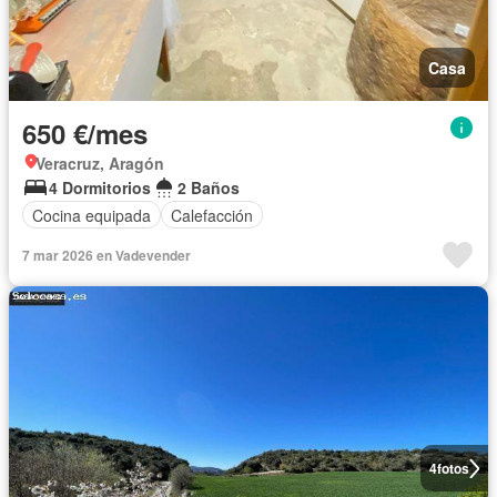
Casa
650 €/mes
Veracruz, Aragón
4 Dormitorios
2 Baños
Cocina equipada
Calefacción
7 mar 2026 en Vadevender
4
fotos