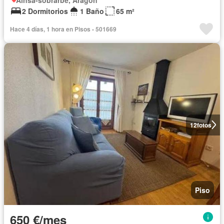
2 Dormitorios
1 Baño
65 m²
Hace 4 días, 1 hora en Pisos - 501669
12
fotos
Piso
650 €/mes