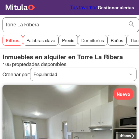
Tus favoritos
Gestionar alertas
Filtros
Palabras clave
Precio
Dormitorios
Baños
Tipo
Inmuebles en alquiler en Torre La Ribera
105 propiedades disponibles
Ordenar por:
Popularidad
Nuevo
4
fotos