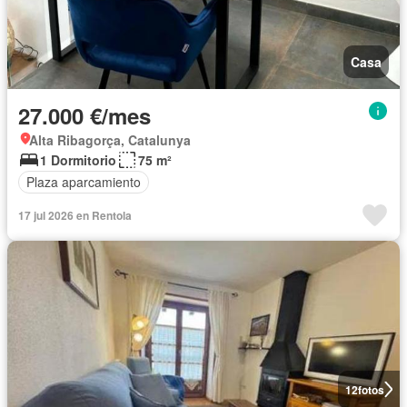
Casa
27.000 €/mes
Alta Ribagorça, Catalunya
1 Dormitorio
75 m²
Plaza aparcamiento
17 jul 2026 en Rentola
12
fotos