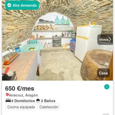
Alta demanda
4
fotos
Casa
650 €/mes
Veracruz, Aragón
4 Dormitorios
2 Baños
Cocina equipada
Calefacción