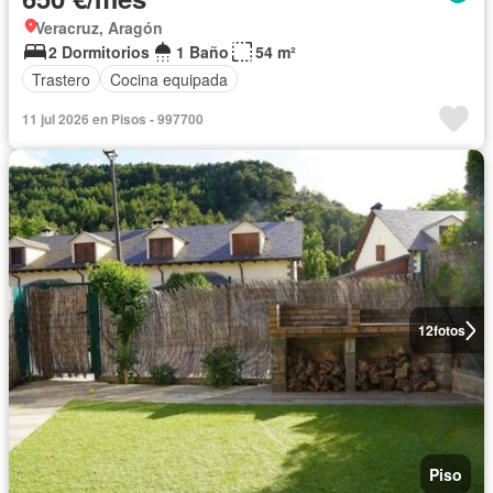
Veracruz, Aragón
2 Dormitorios
1 Baño
54 m²
Trastero
Cocina equipada
11 jul 2026 en Pisos - 997700
12
fotos
Piso