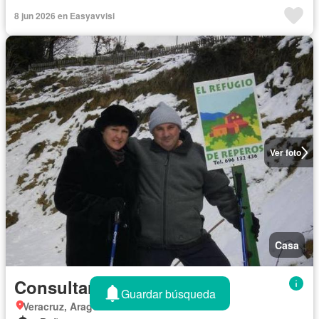
8 jun 2026 en Easyavvisi
Ver foto
Casa
Consultar precio
Guardar búsqueda
Veracruz, Aragón