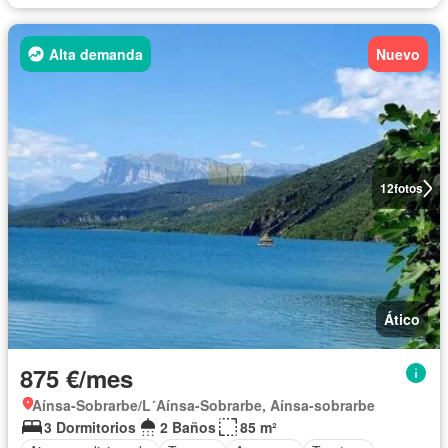
Alta demanda
Nuevo
12
fotos
Ático
875 €/mes
Aínsa-Sobrarbe/L´Aínsa-Sobrarbe, Aínsa-sobrarbe
3 Dormitorios
2 Baños
85 m²