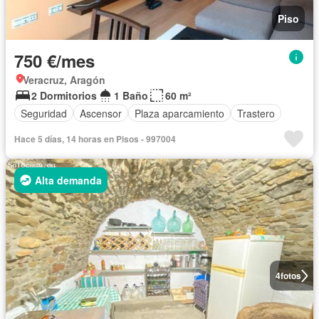
Piso
750 €/mes
Veracruz, Aragón
2 Dormitorios
1 Baño
60 m²
Seguridad
Ascensor
Plaza aparcamiento
Trastero
Hace 5 días, 14 horas en Pisos - 997004
Alta demanda
4
fotos