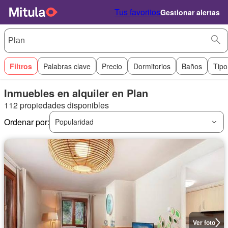
Tus favoritos
Gestionar alertas
Filtros
Palabras clave
Precio
Dormitorios
Baños
Tipo
Inmuebles en alquiler en Plan
112 propiedades disponibles
Ordenar por:
Popularidad
Ver foto