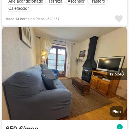
Aire acondicionado
Terraza
Ascensor
Trastero
Calefacción
Hace 14 horas en Pisos - 520357
12
fotos
Piso
650 €/mes