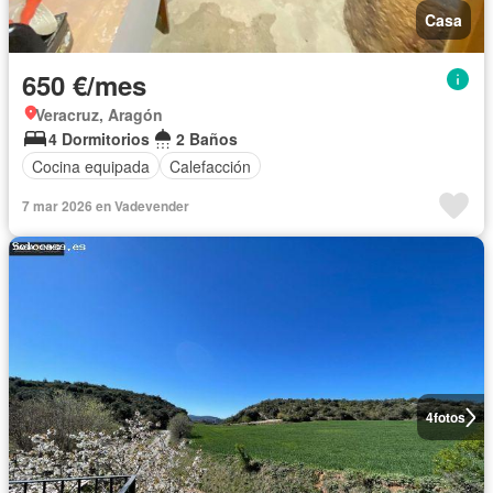
Casa
650 €/mes
Veracruz, Aragón
4 Dormitorios
2 Baños
Cocina equipada
Calefacción
7 mar 2026 en Vadevender
4
fotos