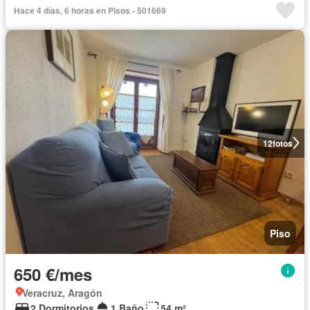
Hace 4 días, 6 horas en Pisos - 501669
12
fotos
Piso
650 €/mes
Veracruz, Aragón
2 Dormitorios
1 Baño
54 m²