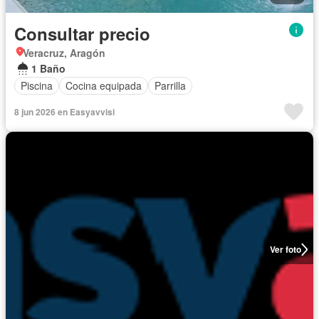
Consultar precio
Veracruz, Aragón
1 Baño
Piscina
Cocina equipada
Parrilla
8 jun 2026 en Easyavvisi
Ver foto