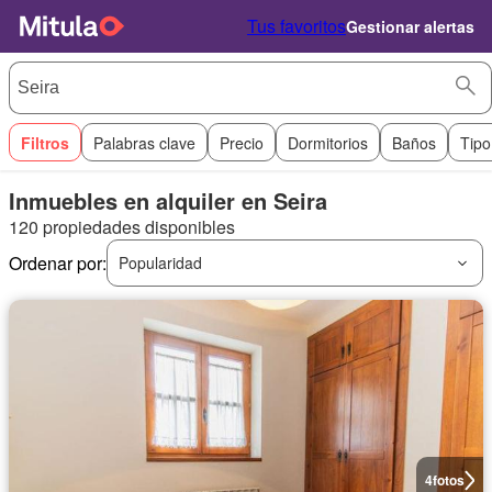
Tus favoritos
Gestionar alertas
Filtros
Palabras clave
Precio
Dormitorios
Baños
Tipo
Inmuebles en alquiler en Seira
120 propiedades disponibles
Ordenar por:
Popularidad
4
fotos