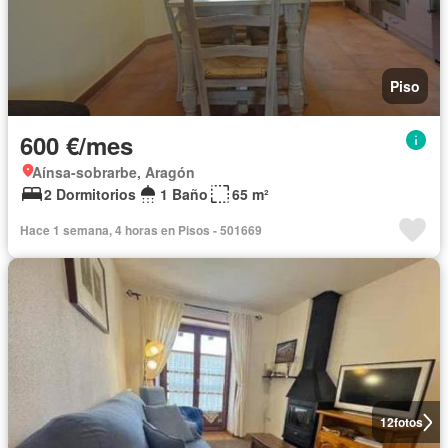
Piso
600 €/mes
Aínsa-sobrarbe, Aragón
2 Dormitorios
1 Baño
65 m²
Hace 1 semana, 4 horas en Pisos - 501669
12
fotos