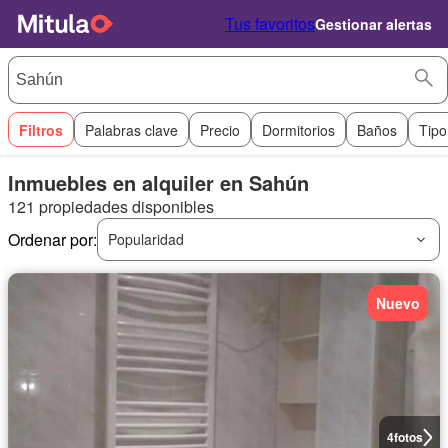
Tus favoritos
Gestionar alertas
Filtros
Palabras clave
Precio
Dormitorios
Baños
Tipo
Inmuebles en alquiler en Sahún
121 propiedades disponibles
Ordenar por:
Popularidad
Nuevo
4
fotos