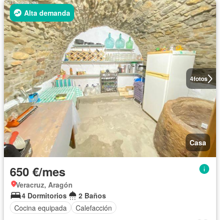
Alta demanda
4
fotos
Casa
650 €/mes
Veracruz, Aragón
4 Dormitorios
2 Baños
Cocina equipada
Calefacción