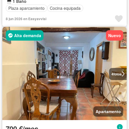
1 Baño
Plaza aparcamiento
Cocina equipada
8 jun 2026 en Easyavvisi
Alta demanda
Nuevo
4
fotos
Apartamento
700 €/mes