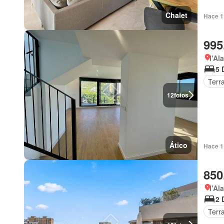
Chalet
Hace 1
995
l'Al
5 
Terr
12
fotos
Ático
Hace 1
850
l'Al
2 
Terr