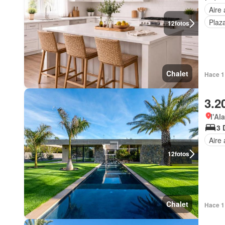
Aire
Plaz
12
fotos
Chalet
Hace 1
3.2
l'Al
3 
Aire
12
fotos
Chalet
Hace 1