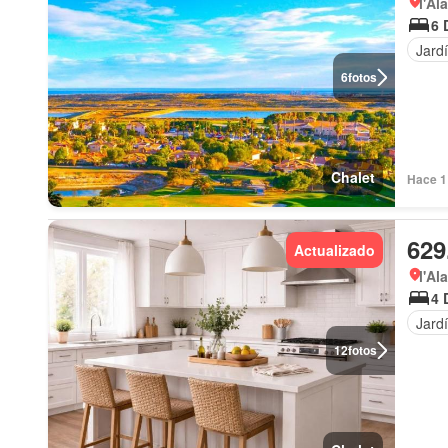
l'Al
6 
Jard
6
fotos
Chalet
Hace 1
629
Actualizado
l'Al
4 
Jard
12
fotos