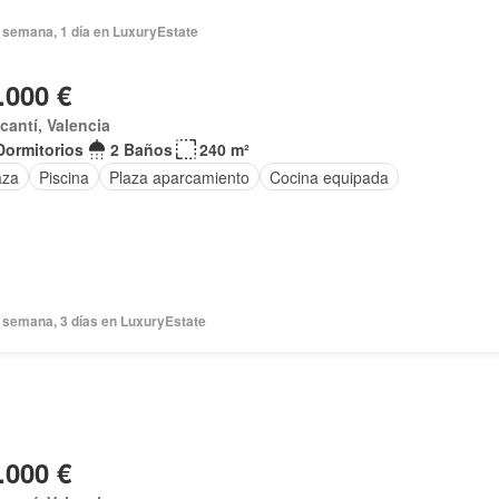
 semana, 1 día en LuxuryEstate
.000 €
acantí, Valencia
Dormitorios
2 Baños
240 m²
aza
Piscina
Plaza aparcamiento
Cocina equipada
 semana, 3 días en LuxuryEstate
.000 €