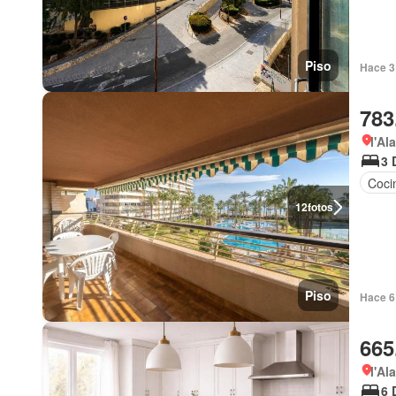
Piso
Hace 3
783
l'Al
3 
Coci
12
fotos
Piso
Hace 6
665
l'Al
6 