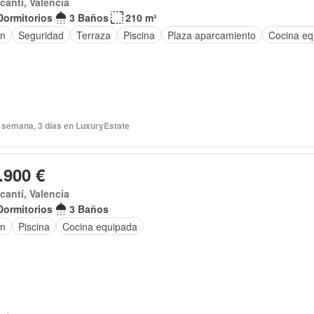
acantí, Valencia
Dormitorios
3 Baños
210 m²
ín
Seguridad
Terraza
Piscina
Plaza aparcamiento
Cocina eq
 semana, 3 días en LuxuryEstate
.900 €
acantí, Valencia
Dormitorios
3 Baños
ín
Piscina
Cocina equipada