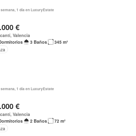
 semana, 1 día en LuxuryEstate
.000 €
acantí, Valencia
Dormitorios
3 Baños
345 m²
aza
 semana, 1 día en LuxuryEstate
.000 €
acantí, Valencia
Dormitorios
2 Baños
72 m²
aza