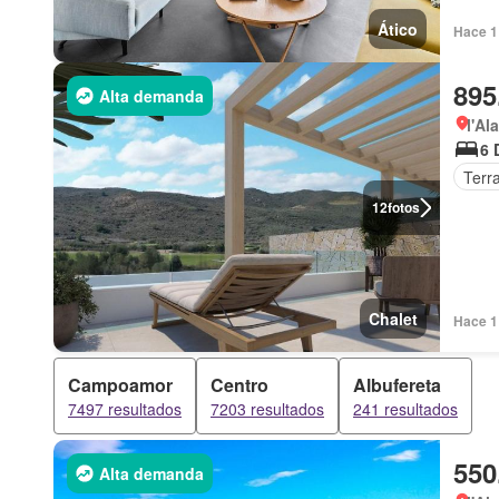
Ático
Hace 1
895
Alta demanda
l'Al
6 
Terr
12
fotos
Chalet
Hace 1
Campoamor
Centro
Albufereta
7497 resultados
7203 resultados
241 resultados
550
Alta demanda