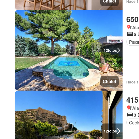
Chalet
Hace 1
650
l'Al
5 
Pisci
12
fotos
Chalet
Hace 1
415
l'Al
3 
Coci
12
fotos