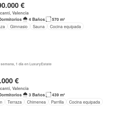
90.000 €
acantí, Valencia
Dormitorios
4 Baños
570 m²
aza
Gimnasio
Sauna
Cocina equipada
 semana, 1 día en LuxuryEstate
.000 €
acantí, Valencia
Dormitorios
3 Baños
439 m²
ín
Terraza
Chimenea
Parrilla
Cocina equipada