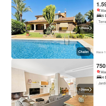
1.5
l'Al
5 
Terr
12
fotos
Chalet
Hace 1
750
l'Al
4 
Jard
12
fotos