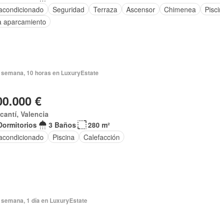
 acondicionado
Seguridad
Terraza
Ascensor
Chimenea
Pisc
a aparcamiento
 semana, 10 horas en LuxuryEstate
00.000 €
acantí, Valencia
Dormitorios
3 Baños
280 m²
 acondicionado
Piscina
Calefacción
 semana, 1 día en LuxuryEstate