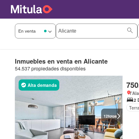
Inmuebles en venta en Alicante
54.537 propiedades disponibles
750
Alta demanda
l'Al
2 
Terr
12
fotos