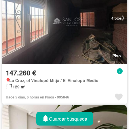
4
fotos
Piso
147.260 €
La Cruz, el Vinalopó Mitjà / El Vinalopó Medio
129 m²
Hace 5 días, 6 horas en Pisos - 995846
Guardar búsqueda