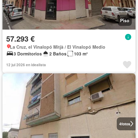
Piso
57.293 €
La Cruz, el Vinalopó Mitjà / El Vinalopó Medio
3 Dormitorios
2 Baños
103 m²
12 jul 2026 en idealista
4
fotos