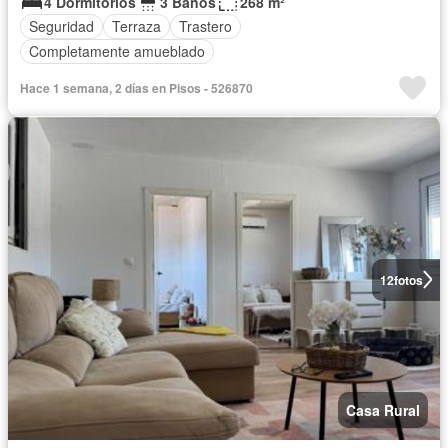
4 Dormitorios
3 Baños
268 m²
Seguridad
Terraza
Trastero
Completamente amueblado
Hace 1 semana, 2 días en Pisos - 526870
12
fotos
Casa Rural