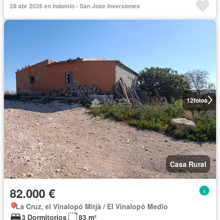
28 abr 2026 en Indomio - San Jose Inversiones
12
fotos
Casa Rural
82.000 €
La Cruz, el Vinalopó Mitjà / El Vinalopó Medio
3 Dormitorios
83 m²