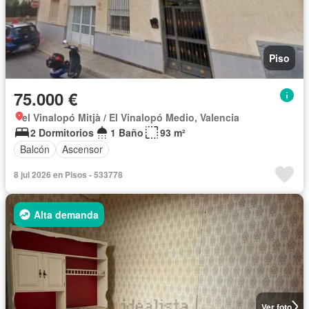
Piso
75.000 €
el Vinalopó Mitjà / El Vinalopó Medio, Valencia
2 Dormitorios
1 Baño
93 m²
Balcón
Ascensor
8 jul 2026 en Pisos - 533778
Alta demanda
Ver foto