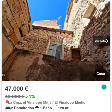
Ver foto
Casa
47.000 €
49.000 €
4%
La Cruz, el Vinalopó Mitjà / El Vinalopó Medio
2 Dormitorios
1 Baño
120 m²