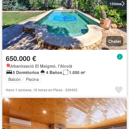
12
fotos
Chalet
650.000 €
Urbanització El Maigmó, l'Alcoià
5 Dormitorios
4 Baños
1.050 m²
Balcón
Piscina
Hace 1 semana, 18 horas en Pisos - 529452