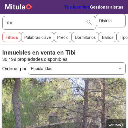
Tus favoritos
Gestionar alertas
Distrito
Filtros
Palabras clave
Precio
Dormitorios
Baños
Tipo
Inmuebles en venta en Tibi
30.199 propiedades disponibles
Ordenar por:
Popularidad
Ver foto