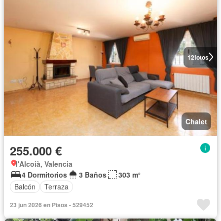
12
fotos
Chalet
255.000 €
l'Alcoià, Valencia
4 Dormitorios
3 Baños
303 m²
Balcón
Terraza
23 jun 2026 en Pisos - 529452