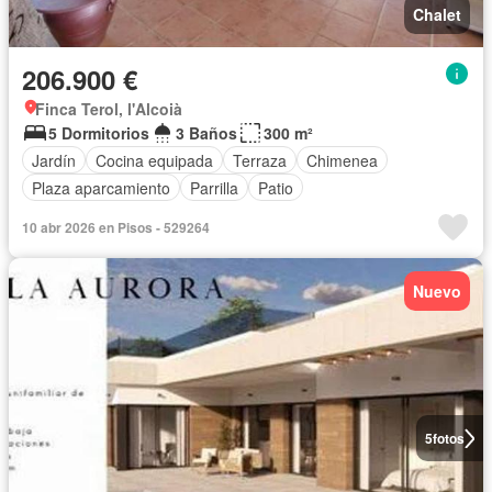
Chalet
206.900 €
Finca Terol, l'Alcoià
5 Dormitorios
3 Baños
300 m²
Jardín
Cocina equipada
Terraza
Chimenea
Plaza aparcamiento
Parrilla
Patio
10 abr 2026 en Pisos - 529264
Nuevo
5
fotos