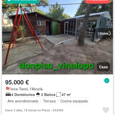
12
fotos
Casa
95.000 €
Finca Terol, l'Alcoià
4 Dormitorios
2 Baños
47 m²
Aire acondicionado
Terraza
Cocina equipada
Hace 2 días, 18 horas en Pisos - 532368