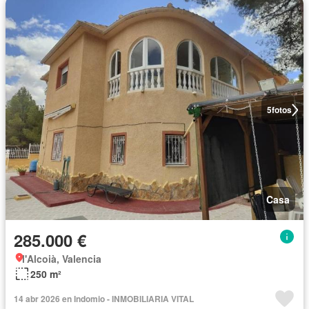
5
fotos
Casa
285.000 €
l'Alcoià, Valencia
250 m²
14 abr 2026 en Indomio - INMOBILIARIA VITAL