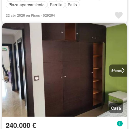
Plaza aparcamiento
Parrilla
Patio
22 abr 2026 en Pisos - 529264
5
fotos
Casa
240.000 €