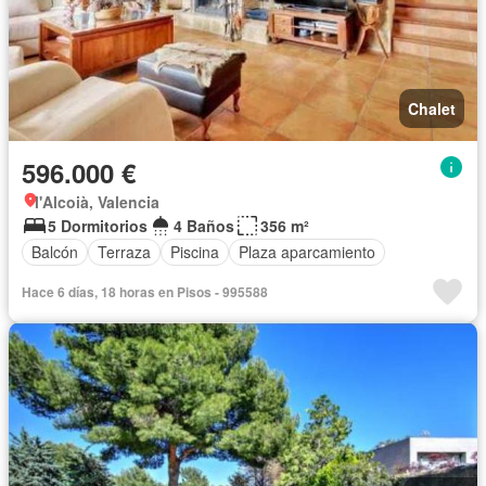
Chalet
596.000 €
l'Alcoià, Valencia
5 Dormitorios
4 Baños
356 m²
Balcón
Terraza
Piscina
Plaza aparcamiento
Hace 6 días, 18 horas en Pisos - 995588