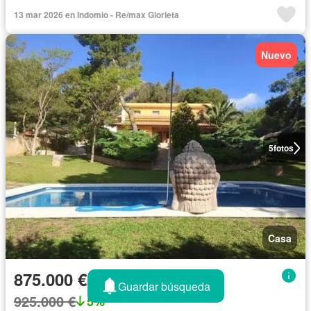
13 mar 2026 en Indomio - Re/max Glorieta
Nuevo
5
fotos
Casa
875.000 €
Guardar búsqueda
925.000 €
5%