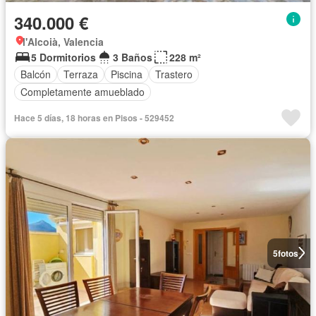
340.000 €
l'Alcoià, Valencia
5 Dormitorios
3 Baños
228 m²
Balcón
Terraza
Piscina
Trastero
Completamente amueblado
Hace 5 días, 18 horas en Pisos - 529452
5
fotos