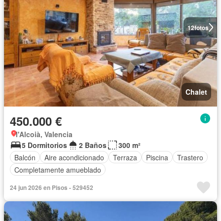
12
fotos
Chalet
450.000 €
l'Alcoià, Valencia
5 Dormitorios
2 Baños
300 m²
Balcón
Aire acondicionado
Terraza
Piscina
Trastero
Completamente amueblado
24 jun 2026 en Pisos - 529452