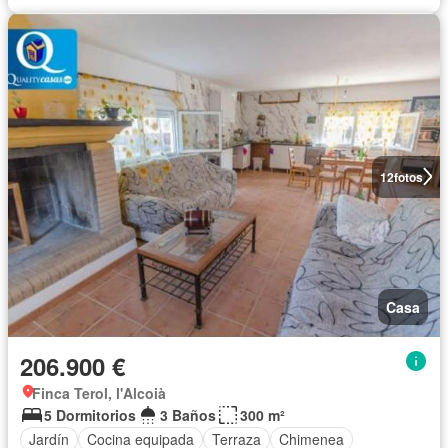
12
fotos
Casa
206.900 €
Finca Terol, l'Alcoià
5 Dormitorios
3 Baños
300 m²
Jardín
Cocina equipada
Terraza
Chimenea