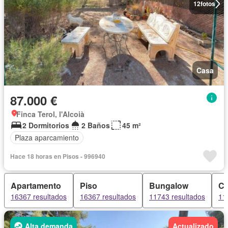
12
fotos
Casa
87.000 €
Finca Terol, l'Alcoià
2 Dormitorios
2 Baños
45 m²
Plaza aparcamiento
Hace 18 horas en Pisos - 996940
Apartamento
Piso
Bungalow
C
16367 resultados
16367 resultados
11743 resultados
11
Alta demanda
Actualizado