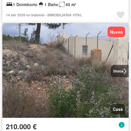
1 Dormitorio
1 Baño
45 m²
14 abr 2026 en Indomio - INMOBILIARIA VITAL
Nuevo
5
fotos
Casa
210.000 €