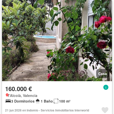
5
fotos
Casa
160.000 €
l'Alcoià, Valencia
3 Dormitorios
1 Baño
100 m²
21 jun 2026 en Indomio - Servicios Inmobiliarios Interworld