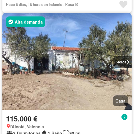
Hace 6 días, 18 horas en Indomio - Kasa10
Alta demanda
5
fotos
Casa
115.000 €
l'Alcoià, Valencia
2 Dormitorios
1 Baño
90 m²