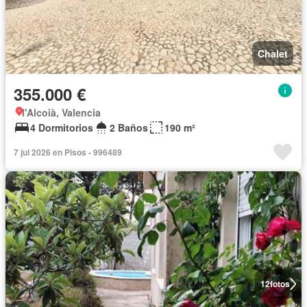
Chalet
355.000 €
l'Alcoià, Valencia
4 Dormitorios
2 Baños
190 m²
7 jul 2026 en Pisos - 996489
12
fotos