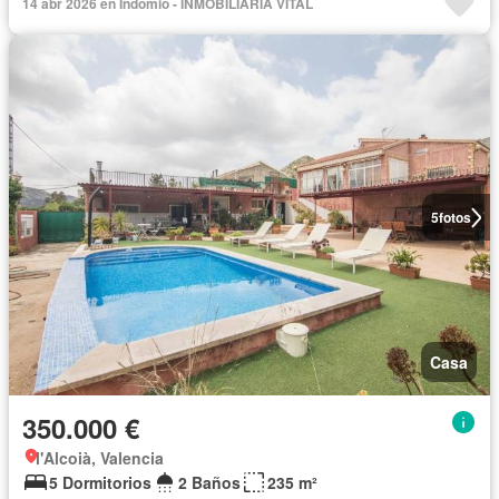
14 abr 2026 en Indomio - INMOBILIARIA VITAL
5
fotos
Casa
350.000 €
l'Alcoià, Valencia
5 Dormitorios
2 Baños
235 m²