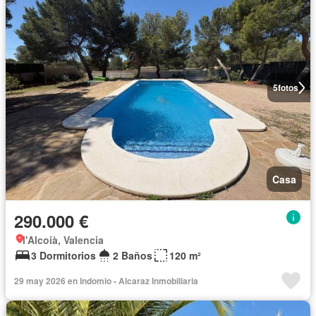
5
fotos
Casa
290.000 €
l'Alcoià, Valencia
3 Dormitorios
2 Baños
120 m²
29 may 2026 en Indomio - Alcaraz Inmobiliaria