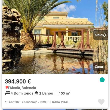
5
fotos
Casa
394.900 €
l'Alcoià, Valencia
4 Dormitorios
2 Baños
153 m²
15 abr 2026 en Indomio - INMOBILIARIA VITAL