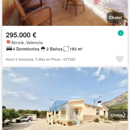
Chalet
295.000 €
l'Alcoià, Valencia
4 Dormitorios
2 Baños
183 m²
Hace 2 semanas, 3 días en Pisos - 527365
12
fotos