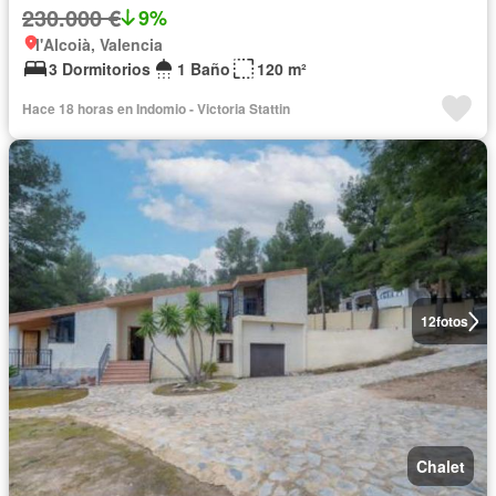
230.000 €
9%
l'Alcoià, Valencia
3 Dormitorios
1 Baño
120 m²
Hace 18 horas en Indomio - Victoria Stattin
12
fotos
Chalet