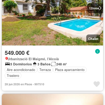
12
fotos
Chalet
549.000 €
Urbanització El Maigmó, l'Alcoià
5 Dormitorios
3 Baños
248 m²
Aire acondicionado
Terraza
Plaza aparcamiento
Trastero
28 jun 2026 en Pisos - 997510