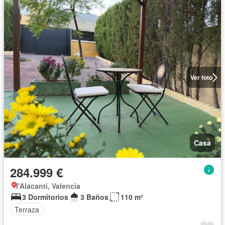
Ver foto
Casa
284.999 €
l'Alacantí, Valencia
3 Dormitorios
3 Baños
110 m²
Terraza