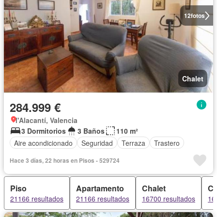
12
fotos
Chalet
284.999 €
l'Alacantí, Valencia
3 Dormitorios
3 Baños
110 m²
Aire acondicionado
Seguridad
Terraza
Trastero
Hace 3 días, 22 horas en Pisos - 529724
Piso
Apartamento
Chalet
C
21166 resultados
21166 resultados
16700 resultados
16