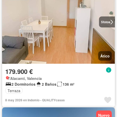
5
fotos
Ático
179.900 €
l'Alacantí, Valencia
2 Dormitorios
2 Baños
136 m²
Terraza
8 may 2026 en Indomio - QUALITYcasas
Nuevo