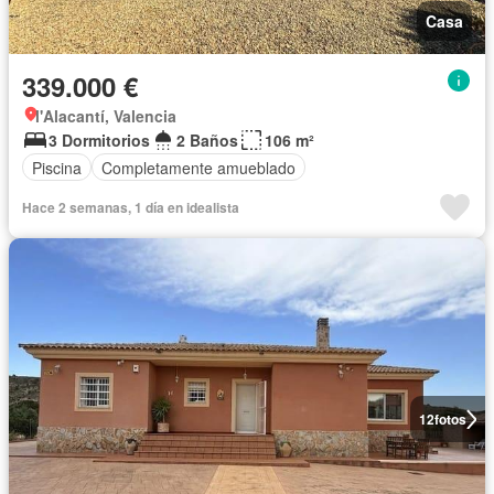
Casa
339.000 €
l'Alacantí, Valencia
3 Dormitorios
2 Baños
106 m²
Piscina
Completamente amueblado
Hace 2 semanas, 1 día en idealista
12
fotos