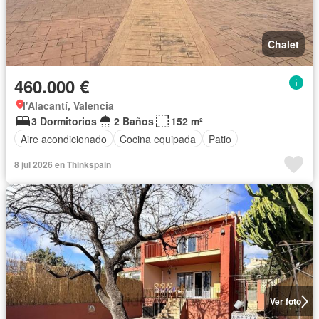
Chalet
460.000 €
l'Alacantí, Valencia
3 Dormitorios
2 Baños
152 m²
Aire acondicionado
Cocina equipada
Patio
8 jul 2026 en Thinkspain
Ver foto