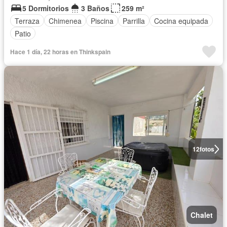
5 Dormitorios
3 Baños
259 m²
Terraza
Chimenea
Piscina
Parrilla
Cocina equipada
Patio
Hace 1 día, 22 horas en Thinkspain
12
fotos
Chalet