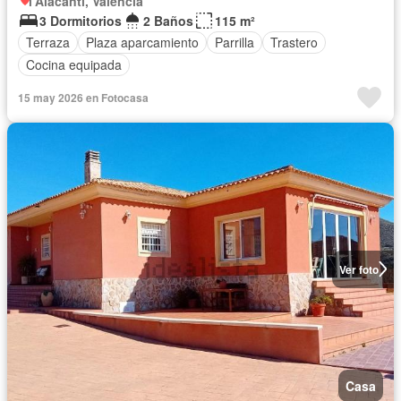
l'Alacantí, Valencia
3 Dormitorios
2 Baños
115 m²
Terraza
Plaza aparcamiento
Parrilla
Trastero
Cocina equipada
15 may 2026 en Fotocasa
Ver foto
Casa