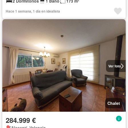
2 Dormitorios
1 Baño
173 m²
Hace 1 semana, 1 día en idealista
Ver foto
Chalet
284.999 €
l'Alacantí, Valencia