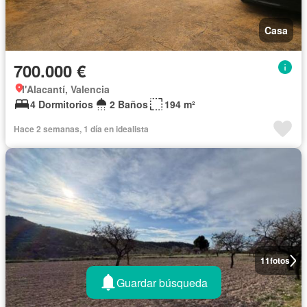
Casa
700.000 €
l'Alacantí, Valencia
4 Dormitorios
2 Baños
194 m²
Hace 2 semanas, 1 día en idealista
11
fotos
Guardar búsqueda