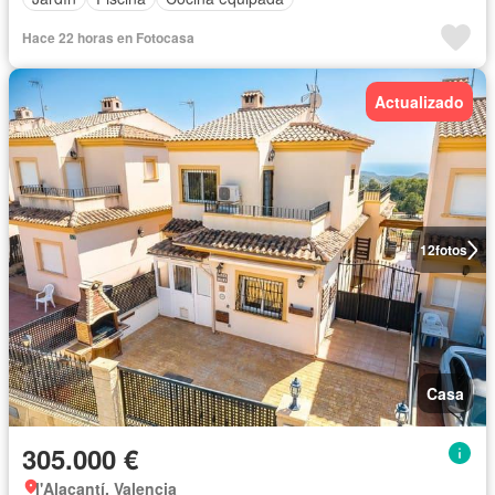
Hace 22 horas en Fotocasa
Actualizado
12
fotos
Casa
305.000 €
l'Alacantí, Valencia