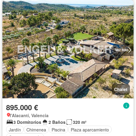
Ver foto
Chalet
895.000 €
l'Alacantí, Valencia
3 Dormitorios
2 Baños
320 m²
Jardín
Chimenea
Piscina
Plaza aparcamiento