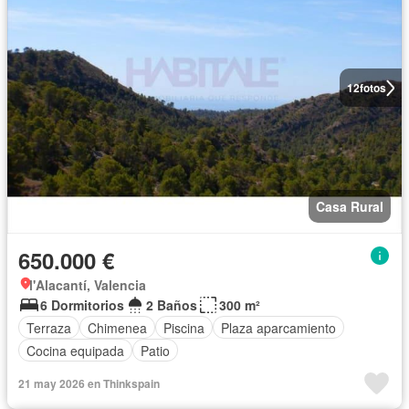
12
fotos
Casa Rural
650.000 €
l'Alacantí, Valencia
6 Dormitorios
2 Baños
300 m²
Terraza
Chimenea
Piscina
Plaza aparcamiento
Cocina equipada
Patio
21 may 2026 en Thinkspain