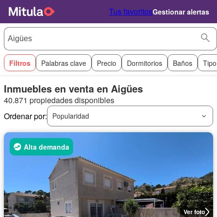
Tus favoritos
Gestionar alertas
Filtros
Palabras clave
Precio
Dormitorios
Baños
Tipo
Inmuebles en venta en Aigües
40.871 propiedades disponibles
Ordenar por:
Popularidad
Alta demanda
Ver foto