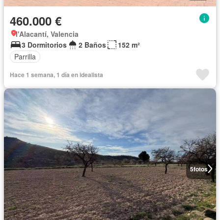
460.000 €
l'Alacantí, Valencia
3 Dormitorios
2 Baños
152 m²
Parrilla
Hace 1 semana, 1 día en idealista
5
fotos