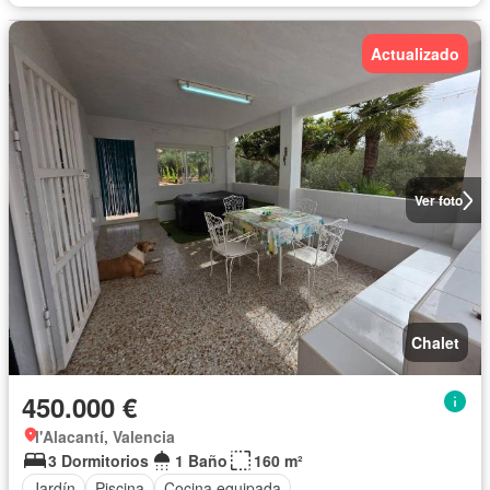
Actualizado
Ver foto
Chalet
450.000 €
l'Alacantí, Valencia
3 Dormitorios
1 Baño
160 m²
Jardín
Piscina
Cocina equipada