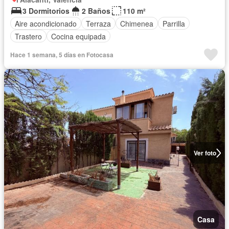
3 Dormitorios
2 Baños
110 m²
Aire acondicionado
Terraza
Chimenea
Parrilla
Trastero
Cocina equipada
Hace 1 semana, 5 días en Fotocasa
Ver foto
Casa