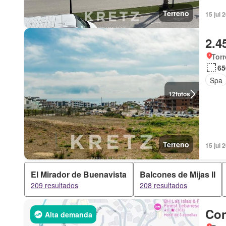
Terreno
15 jul 
2.4
Torr
65
Spa
12
fotos
Terreno
15 jul 
El Mirador de Buenavista
Balcones de Mijas II
209 resultados
208 resultados
Con
Alta demanda