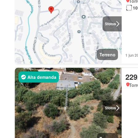
Torr
10
5
fotos
Terreno
1 jun 2
229
Alta demanda
Torr
5
fotos