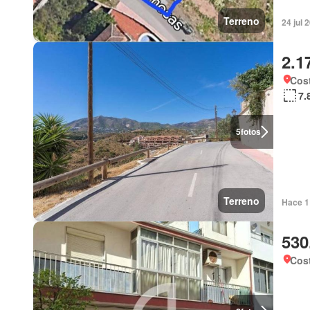
Terreno
24 jul 
2.1
Cost
7.
5
fotos
Terreno
Hace 1 
530
Cost