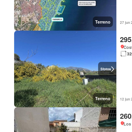
Terreno
27 jun
295
Cost
32
5
fotos
Terreno
12 jun
260
Los 