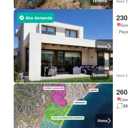
Terreno
Hace 2
230
Alta demanda
Torr
Pisci
5
fotos
Terreno
Hace 2
260
Cost
25
5
fotos