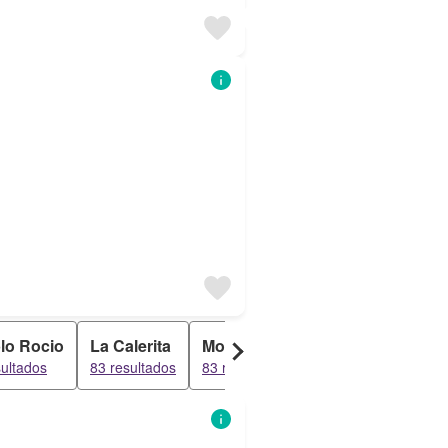
lo Rocio
La Calerita
MonteBello
Los Pacos
Cas
sultados
83 resultados
83 resultados
19 resultados
17 