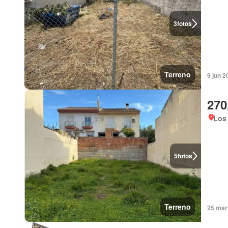
3
fotos
Terreno
9 jun 
270
Los 
5
fotos
Terreno
25 mar