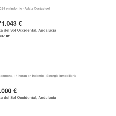
2025 en Indomio - Adaix Costaelsol
71.043 €
a del Sol Occidental, Andalucía
807 m²
semana, 14 horas en Indomio - Sinergia Inmobiliaria
.000 €
a del Sol Occidental, Andalucía