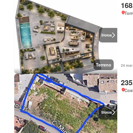
168
Torr
5
fotos
Terreno
24 mar
235
Cost
5
fotos