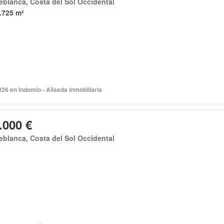
eblanca, Costa del Sol Occidental
.725 m²
026 en Indomio - Aliseda Inmobiliaria
.000 €
eblanca, Costa del Sol Occidental