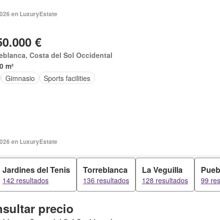
2026 en LuxuryEstate
50.000 €
eblanca, Costa del Sol Occidental
0 m²
Gimnasio
Sports facilities
2026 en LuxuryEstate
Jardines del Tenis
Torreblanca
La Veguilla
Pueb
142 resultados
136 resultados
128 resultados
99 re
sultar precio