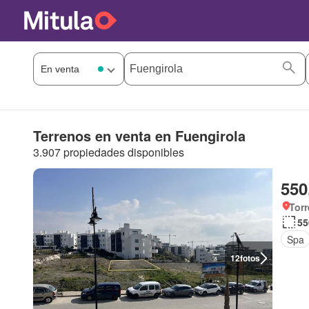
Terrenos en venta en Fuengirola
3.907 propiedades disponibles
550
Torr
55
Spa
12
fotos