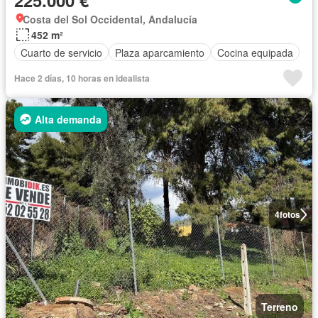
225.000 €
Costa del Sol Occidental, Andalucía
452 m²
Cuarto de servicio
Plaza aparcamiento
Cocina equipada
Hace 2 días, 10 horas en idealista
Alta demanda
4
fotos
Terreno