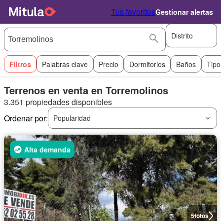
Tus favoritos
Gestionar alertas
Distrito
Filtros
Palabras clave
Precio
Dormitorios
Baños
Tipo
Terrenos en venta en Torremolinos
3.351 propiedades disponibles
Ordenar por:
Popularidad
Alta demanda
5
fotos