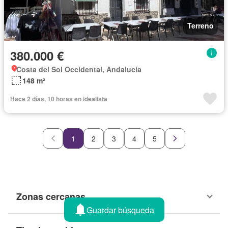
Terreno
380.000 €
Costa del Sol Occidental, Andalucía
148 m²
Hace 2 días, 10 horas en idealista
1
2
3
4
5
Zonas cercanas
Guardar búsqueda