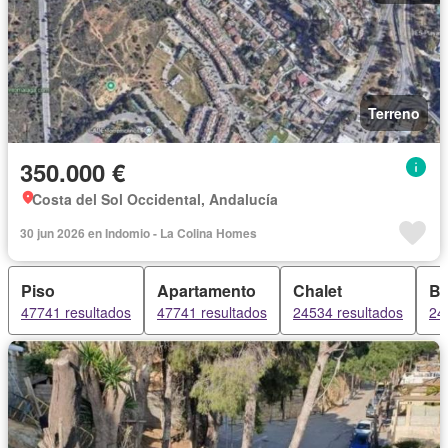
Terreno
350.000 €
Costa del Sol Occidental, Andalucía
30 jun 2026 en Indomio - La Colina Homes
Piso
Apartamento
Chalet
B
47741 resultados
47741 resultados
24534 resultados
24