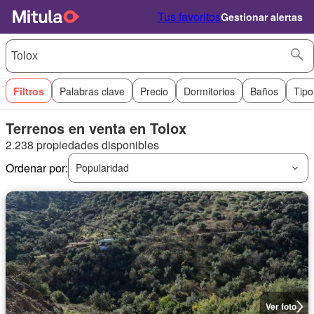
Tus favoritos
Gestionar alertas
Filtros
Palabras clave
Precio
Dormitorios
Baños
Tipo
Terrenos en venta en Tolox
2.238 propiedades disponibles
Ordenar por:
Popularidad
Ver foto