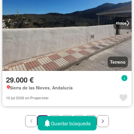
4
fotos
Terreno
29.000 €
Sierra de las Nieves, Andalucía
10 jul 2026 en Properstar
1
2
3
4
5
Guardar búsqueda