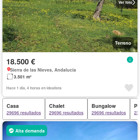
Ver foto
Terreno
18.500 €
Sierra de las Nieves, Andalucía
3.501 m²
Hace 1 día, 4 horas en idealista
Casa
Chalet
Bungalow
Pi
29696 resultados
29696 resultados
29696 resultados
23
Alta demanda