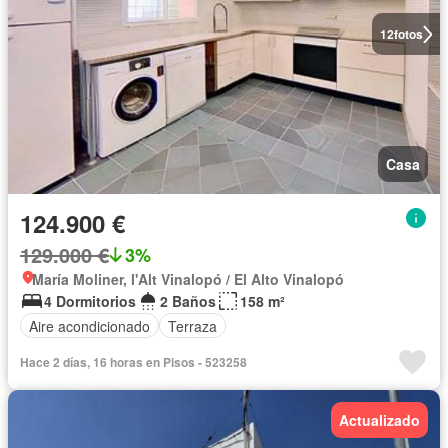
12
fotos
Casa
124.900 €
129.000 €
3%
María Moliner, l'Alt Vinalopó / El Alto Vinalopó
4 Dormitorios
2 Baños
158 m²
Aire acondicionado
Terraza
Hace 2 días, 16 horas en Pisos - 523258
Actualizado