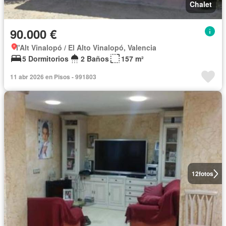
Chalet
90.000 €
l'Alt Vinalopó / El Alto Vinalopó, Valencia
5 Dormitorios
2 Baños
157 m²
11 abr 2026 en Pisos - 991803
12
fotos