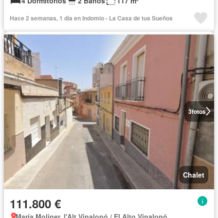
4 Dormitorios
2 Baños
117 m²
Hace 2 semanas, 1 día en Indomio - La Casa de tus Sueños
3
fotos
Chalet
111.800 €
María Moliner, l'Alt Vinalopó / El Alto Vinalopó