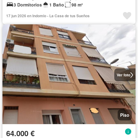
3 Dormitorios
1 Baño
98 m²
17 jun 2026 en Indomio - La Casa de tus Sueños
Ver foto
Piso
64.000 €