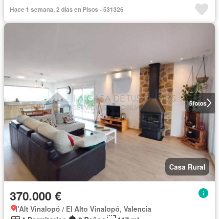
Hace 1 semana, 2 días en Pisos - 531326
5
fotos
Casa Rural
370.000 €
l'Alt Vinalopó / El Alto Vinalopó, Valencia