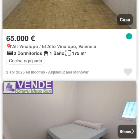
Casa
65.000 €
l'Alt Vinalopó / El Alto Vinalopó, Valencia
3 Dormitorios
1 Baño
175 m²
Cocina equipada
2 abr 2026 en Indomio - Alquilotucasa Monovar
5
fotos