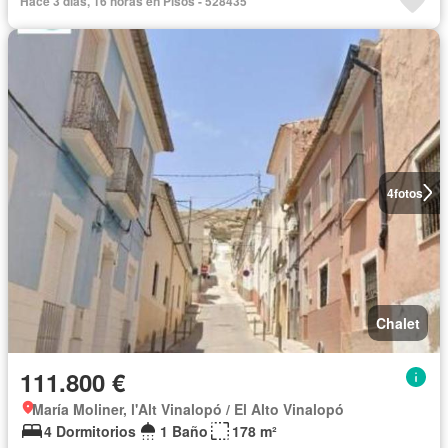
Hace 3 días, 16 horas en Pisos - 528435
4
fotos
Chalet
111.800 €
María Moliner, l'Alt Vinalopó / El Alto Vinalopó
4 Dormitorios
1 Baño
178 m²