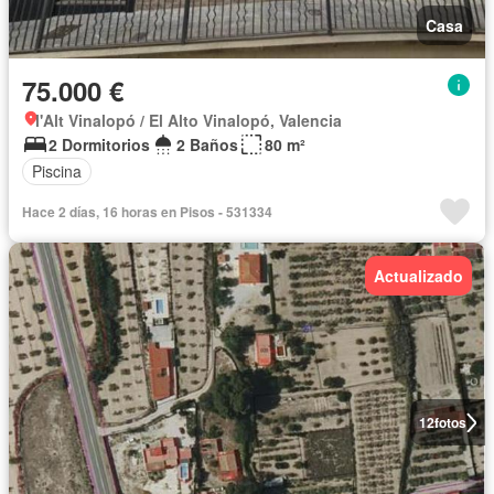
Casa
75.000 €
l'Alt Vinalopó / El Alto Vinalopó, Valencia
2 Dormitorios
2 Baños
80 m²
Piscina
Hace 2 días, 16 horas en Pisos - 531334
Actualizado
12
fotos