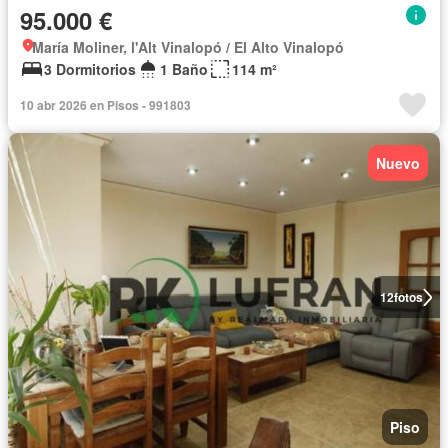
95.000 €
María Moliner, l'Alt Vinalopó / El Alto Vinalopó
3 Dormitorios
1 Baño
114 m²
10 abr 2026 en Pisos - 991803
Nuevo
12
fotos
Piso