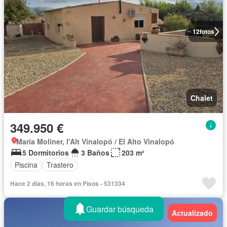
12
fotos
Chalet
349.950 €
María Moliner, l'Alt Vinalopó / El Alto Vinalopó
5 Dormitorios
3 Baños
203 m²
Piscina
Trastero
Hace 2 días, 16 horas en Pisos - 531334
Guardar búsqueda
Actualizado