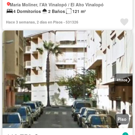
María Moliner, l'Alt Vinalopó / El Alto Vinalopó
4 Dormitorios
2 Baños
121 m²
Hace 3 semanas, 2 días en Pisos - 531326
4
fotos
Piso