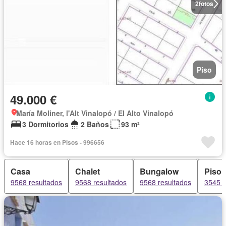
2
fotos
Piso
49.000 €
María Moliner, l'Alt Vinalopó / El Alto Vinalopó
3 Dormitorios
2 Baños
93 m²
Hace 16 horas en Pisos - 996656
Casa
Chalet
Bungalow
Piso
9568 resultados
9568 resultados
9568 resultados
3545 r