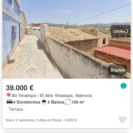
12
fotos
Dúplex
39.000 €
l'Alt Vinalopó / El Alto Vinalopó, Valencia
4 Dormitorios
3 Baños
159 m²
Terraza
Hace 2 semanas, 2 días en Pisos - 532015