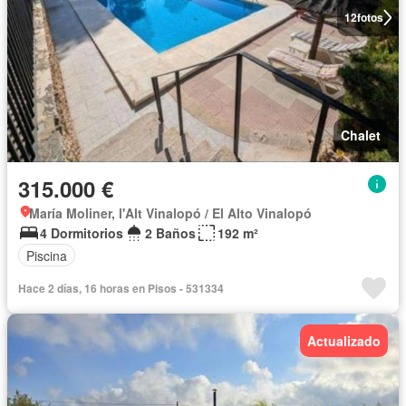
12
fotos
Chalet
315.000 €
María Moliner, l'Alt Vinalopó / El Alto Vinalopó
4 Dormitorios
2 Baños
192 m²
Piscina
Hace 2 días, 16 horas en Pisos - 531334
Actualizado