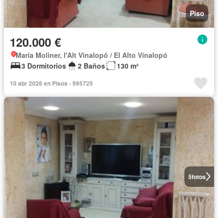
Piso
120.000 €
María Moliner, l'Alt Vinalopó / El Alto Vinalopó
3 Dormitorios
2 Baños
130 m²
10 abr 2026 en Pisos - 995725
5
fotos