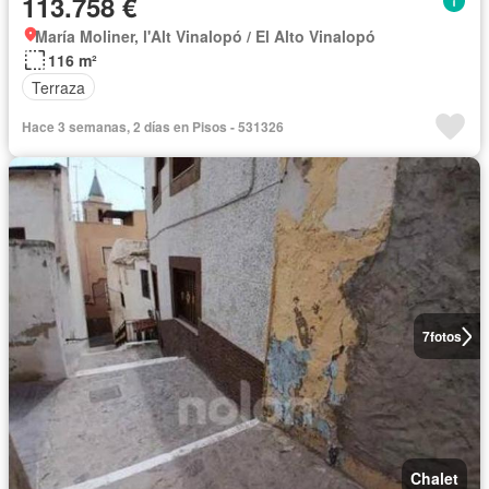
113.758 €
María Moliner, l'Alt Vinalopó / El Alto Vinalopó
116 m²
Terraza
Hace 3 semanas, 2 días en Pisos - 531326
7
fotos
Chalet