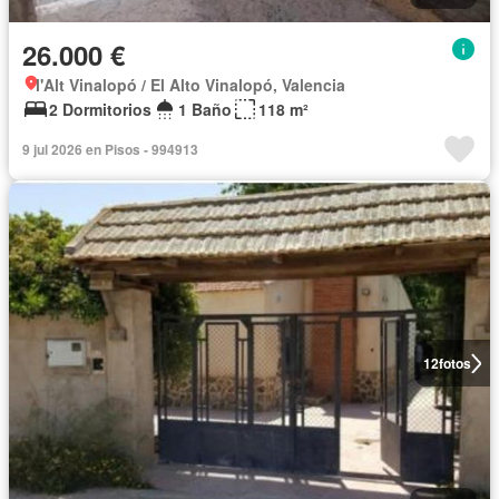
26.000 €
l'Alt Vinalopó / El Alto Vinalopó, Valencia
2 Dormitorios
1 Baño
118 m²
9 jul 2026 en Pisos - 994913
12
fotos