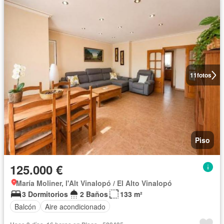
11
fotos
Piso
125.000 €
María Moliner, l'Alt Vinalopó / El Alto Vinalopó
3 Dormitorios
2 Baños
133 m²
Balcón
Aire acondicionado