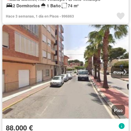
2 Dormitorios
1 Baño
74 m²
Hace 3 semanas, 1 día en Pisos - 996863
4
fotos
Piso
88.000 €