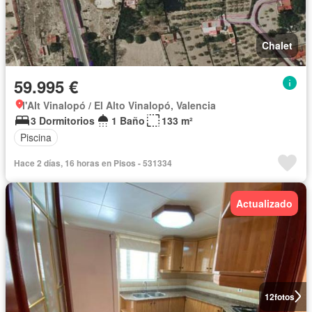
Chalet
59.995 €
l'Alt Vinalopó / El Alto Vinalopó, Valencia
3 Dormitorios
1 Baño
133 m²
Piscina
Hace 2 días, 16 horas en Pisos - 531334
Actualizado
12
fotos