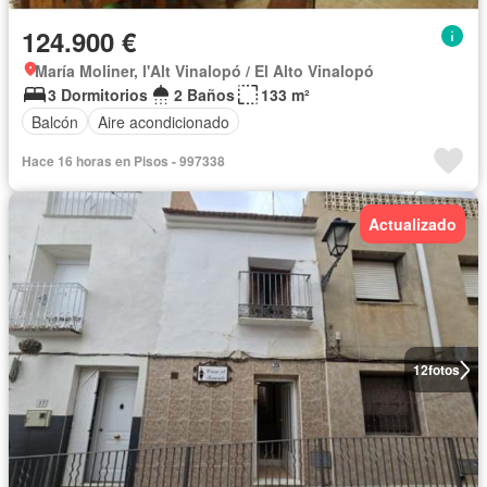
124.900 €
María Moliner, l'Alt Vinalopó / El Alto Vinalopó
3 Dormitorios
2 Baños
133 m²
Balcón
Aire acondicionado
Hace 16 horas en Pisos - 997338
Actualizado
12
fotos