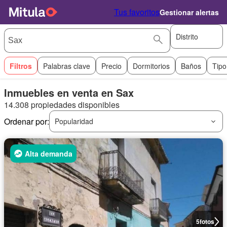
Tus favoritos
Gestionar alertas
Distrito
Filtros
Palabras clave
Precio
Dormitorios
Baños
Tipo
Inmuebles en venta en Sax
14.308 propiedades disponibles
Ordenar por:
Popularidad
Alta demanda
5
fotos