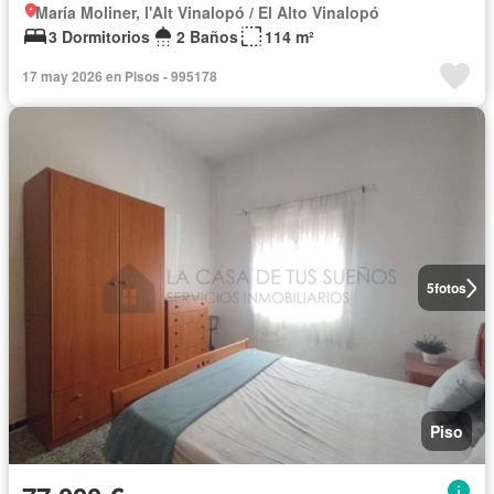
María Moliner, l'Alt Vinalopó / El Alto Vinalopó
3 Dormitorios
2 Baños
114 m²
17 may 2026 en Pisos - 995178
5
fotos
Piso