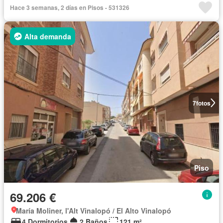
Hace 3 semanas, 2 días en Pisos - 531326
Alta demanda
7
fotos
Piso
69.206 €
María Moliner, l'Alt Vinalopó / El Alto Vinalopó
4 Dormitorios
2 Baños
121 m²