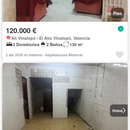
Piso
120.000 €
l'Alt Vinalopó / El Alto Vinalopó, Valencia
3 Dormitorios
2 Baños
130 m²
2 abr 2026 en Indomio - Alquilotucasa Monovar
5
fotos