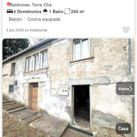
Baldomar, Terra Chá
4 Dormitorios
1 Baño
250 m²
Balcón
Cocina equipada
3 jun 2026 en Habitaclia
4
fotos
Casa