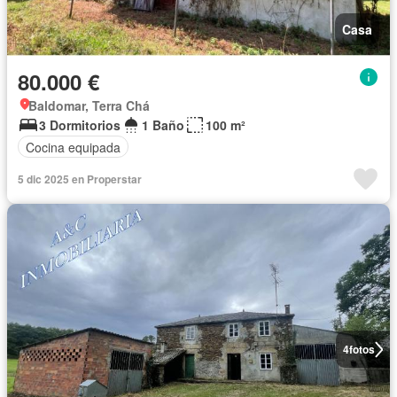
Casa
80.000 €
Baldomar, Terra Chá
3 Dormitorios
1 Baño
100 m²
Cocina equipada
5 dic 2025 en Properstar
4
fotos