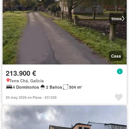
5
fotos
Casa
213.900 €
Terra Chá, Galicia
4 Dormitorios
2 Baños
504 m²
20 may 2026 en Pisos - 531326