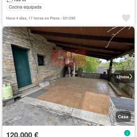
Cocina equipada
Hace 4 días, 17 horas en Pisos - 501290
12
fotos
Casa
120.000 €