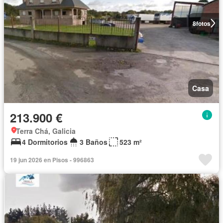
8
fotos
Casa
213.900 €
Terra Chá, Galicia
4 Dormitorios
3 Baños
523 m²
19 jun 2026 en Pisos - 996863