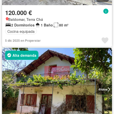
120.000 €
Baldomar, Terra Chá
2 Dormitorios
1 Baño
80 m²
Cocina equipada
5 dic 2025 en Properstar
Alta demanda
4
fotos