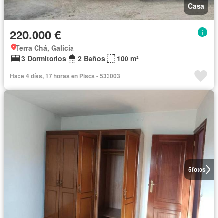
Casa
220.000 €
Terra Chá, Galicia
3 Dormitorios
2 Baños
100 m²
Hace 4 días, 17 horas en Pisos - 533003
5
fotos