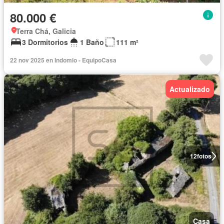
80.000 €
Terra Chá, Galicia
3 Dormitorios
1 Baño
111 m²
22 nov 2025 en Indomio - EquipoCasa
Actualizado
12
fotos
Casa