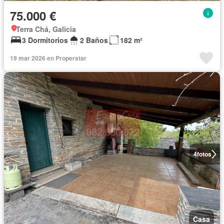
75.000 €
Terra Chá, Galicia
3 Dormitorios
2 Baños
182 m²
19 mar 2026 en Properstar
4
fotos
Casa