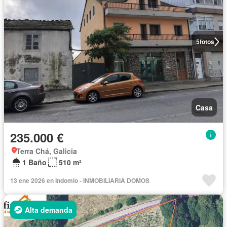
5
fotos
Casa
235.000 €
Terra Chá, Galicia
1 Baño
510 m²
13 ene 2026 en Indomio - INMOBILIARIA DOMOS
Alta demanda