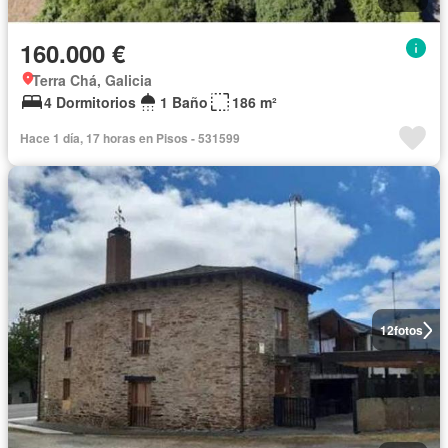
160.000 €
Terra Chá, Galicia
4 Dormitorios
1 Baño
186 m²
Hace 1 día, 17 horas en Pisos - 531599
12
fotos