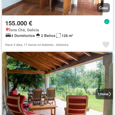
Casa
155.000 €
Terra Chá, Galicia
4 Dormitorios
2 Baños
128 m²
Hace 5 días, 17 horas en Indomio - Altamira
12
fotos