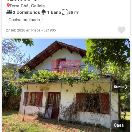
Terra Chá, Galicia
2 Dormitorios
1 Baño
86 m²
Cocina equipada
27 feb 2026 en Pisos - 521905
5
fotos
Casa