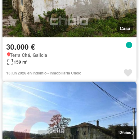
Casa
30.000 €
Terra Chá, Galicia
159 m²
15 jun 2026 en Indomio - Inmobiliaria Cholo
12
fotos