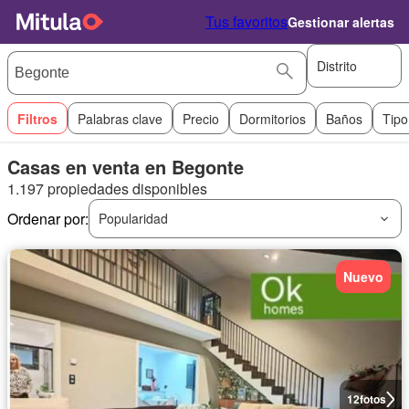
Tus favoritos
Gestionar alertas
Distrito
Filtros
Palabras clave
Precio
Dormitorios
Baños
Tipo
Casas en venta en Begonte
1.197 propiedades disponibles
Ordenar por:
Popularidad
Nuevo
12
fotos