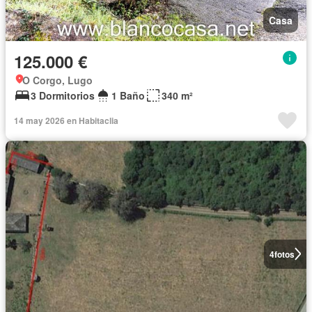
Casa
125.000 €
O Corgo, Lugo
3 Dormitorios
1 Baño
340 m²
14 may 2026 en Habitaclia
4
fotos