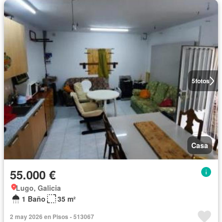
5
fotos
Casa
55.000 €
Lugo, Galicia
1 Baño
35 m²
2 may 2026 en Pisos - 513067