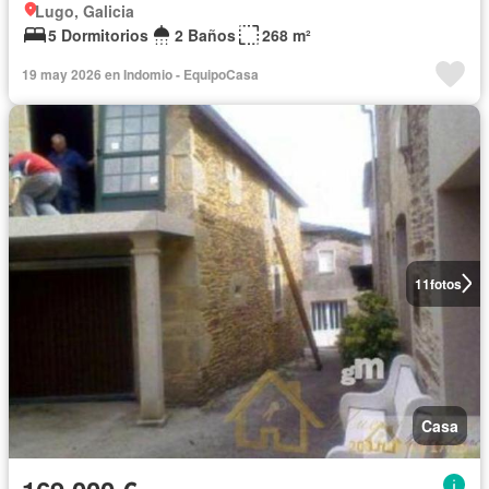
Lugo, Galicia
5 Dormitorios
2 Baños
268 m²
19 may 2026 en Indomio - EquipoCasa
11
fotos
Casa