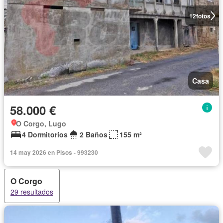
12
fotos
Casa
58.000 €
O Corgo, Lugo
4 Dormitorios
2 Baños
155 m²
14 may 2026 en Pisos - 993230
O Corgo
29 resultados