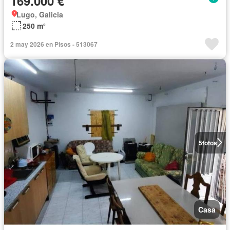
169.000 €
Lugo, Galicia
250 m²
2 may 2026 en Pisos - 513067
5
fotos
Casa