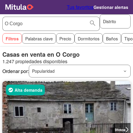
Tus favoritos
Gestionar alertas
Distrito
Filtros
Palabras clave
Precio
Dormitorios
Baños
Tipo
Casas en venta en O Corgo
1.247 propiedades disponibles
Ordenar por:
Popularidad
Alta demanda
9
fotos