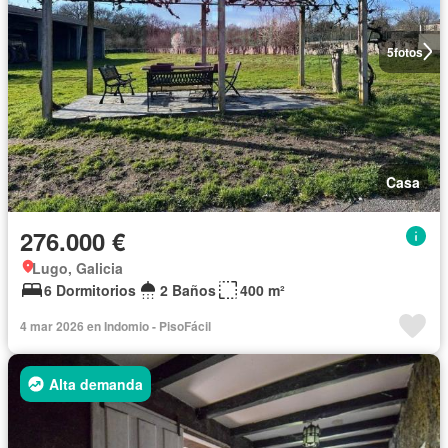
5
fotos
Casa
276.000 €
Lugo, Galicia
6 Dormitorios
2 Baños
400 m²
4 mar 2026 en Indomio - PisoFácil
Alta demanda