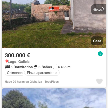
4
fotos
Casa
300.000 €
Lugo, Galicia
5 Dormitorios
3 Baños
4.485 m²
Chimenea
Plaza aparcamiento
Hace 20 horas en Globaliza - TodoPisos