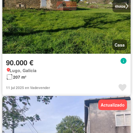
4
fotos
Casa
90.000 €
Lugo, Galicia
207 m²
11 jul 2025 en Vadevender
Actualizado