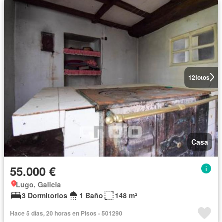
12
fotos
Casa
55.000 €
Lugo, Galicia
3 Dormitorios
1 Baño
148 m²
Hace 5 días, 20 horas en Pisos - 501290