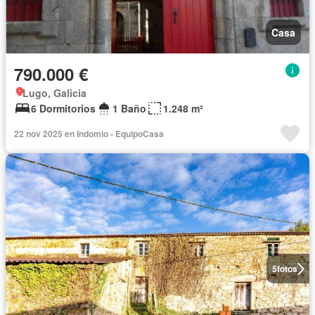
Casa
790.000 €
Lugo, Galicia
6 Dormitorios
1 Baño
1.248 m²
22 nov 2025 en Indomio - EquipoCasa
5
fotos