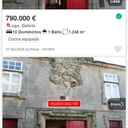
Casa
790.000 €
Lugo, Galicia
10 Dormitorios
1 Baño
1.248 m²
Cocina equipada
27 feb 2026 en Pisos - 521905
5
fotos