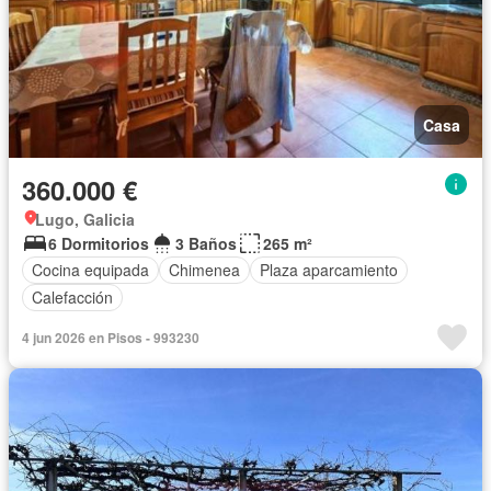
Casa
360.000 €
Lugo, Galicia
6 Dormitorios
3 Baños
265 m²
Cocina equipada
Chimenea
Plaza aparcamiento
Calefacción
4 jun 2026 en Pisos - 993230