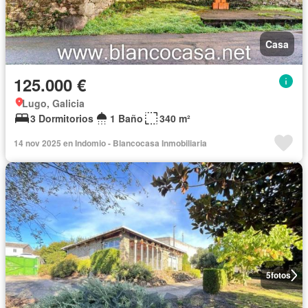
Casa
125.000 €
Lugo, Galicia
3 Dormitorios
1 Baño
340 m²
14 nov 2025 en Indomio - Blancocasa Inmobiliaria
5
fotos