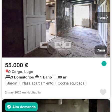
4
fotos
Casa
55.000 €
O Corgo, Lugo
3 Dormitorios
1 Baño
89 m²
Jardín
Plaza aparcamiento
Cocina equipada
2 may 2026 en Habitaclia
Alta demanda