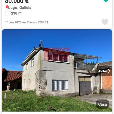
80.000 €
Lugo, Galicia
238 m²
11 jun 2026 en Pisos - 526483
4
fotos
Casa