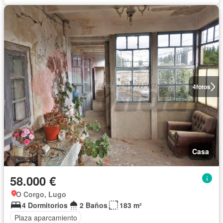
4
fotos
Casa
58.000 €
O Corgo, Lugo
4 Dormitorios
2 Baños
183 m²
Plaza aparcamiento