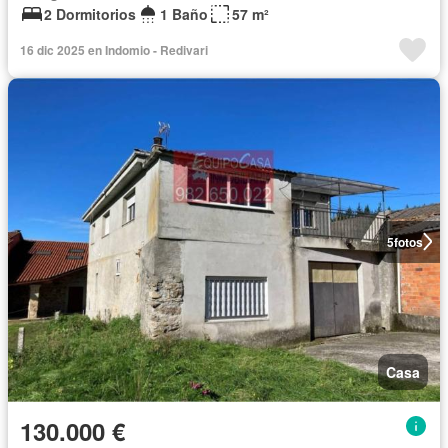
2 Dormitorios
1 Baño
57 m²
16 dic 2025 en Indomio - Redivari
5
fotos
Casa
130.000 €