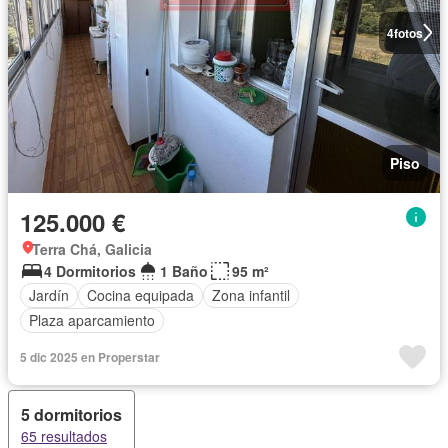
4
fotos
Piso
125.000 €
Terra Chá, Galicia
4 Dormitorios
1 Baño
95 m²
Jardín
Cocina equipada
Zona infantil
Plaza aparcamiento
5 dic 2025 en Properstar
5 dormitorios
65 resultados