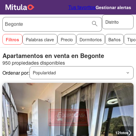
Tus favoritos
Gestionar alertas
Distrito
Filtros
Palabras clave
Precio
Dormitorios
Baños
Tipo
Apartamentos en venta en Begonte
950 propiedades disponibles
Ordenar por:
Popularidad
12
fotos