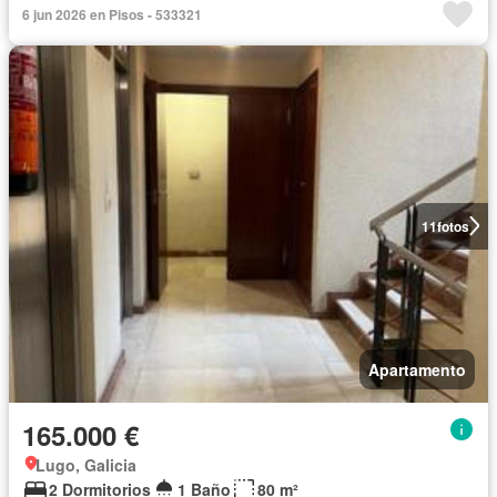
6 jun 2026 en Pisos - 533321
11
fotos
Apartamento
165.000 €
Lugo, Galicia
2 Dormitorios
1 Baño
80 m²