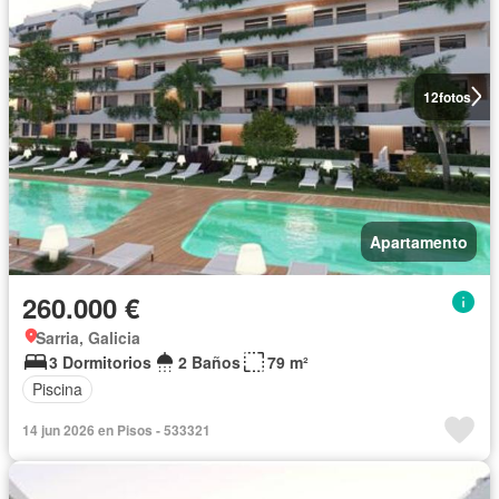
12
fotos
Apartamento
260.000 €
Sarria, Galicia
3 Dormitorios
2 Baños
79 m²
Piscina
14 jun 2026 en Pisos - 533321