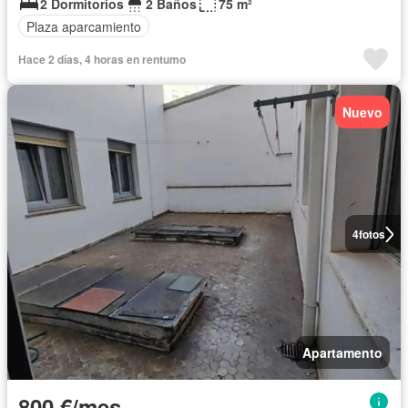
2 Dormitorios
2 Baños
75 m²
Plaza aparcamiento
Hace 2 días, 4 horas en rentumo
Nuevo
4
fotos
Apartamento
800 €/mes