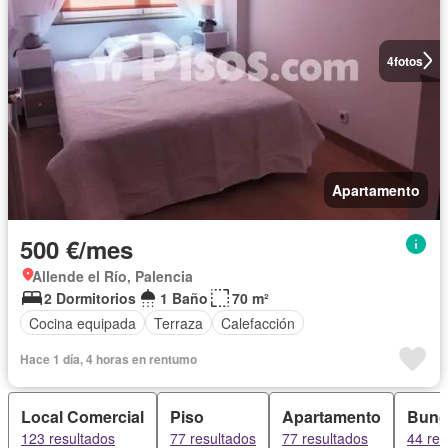
4
fotos
Apartamento
500 €/mes
Allende el Río, Palencia
2 Dormitorios
1 Baño
70 m²
Cocina equipada
Terraza
Calefacción
Hace 1 día, 4 horas en rentumo
Local Comercial
Piso
Apartamento
Bung
123 resultados
77 resultados
77 resultados
44 res