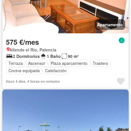
Apartamento
575 €/mes
Allende el Río, Palencia
2 Dormitorios
1 Baño
90 m²
Terraza
Ascensor
Plaza aparcamiento
Trastero
Cocina equipada
Calefacción
Hace 4 días, 4 horas en rentumo