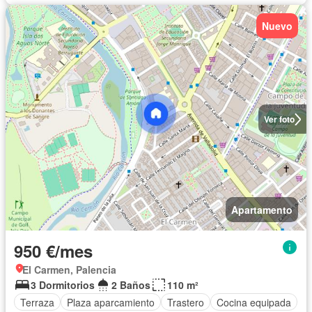
Nuevo
Ver foto
Apartamento
950 €/mes
El Carmen, Palencia
3 Dormitorios
2 Baños
110 m²
Terraza
Plaza aparcamiento
Trastero
Cocina equipada