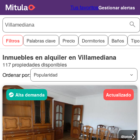
Tus favoritos
Gestionar alertas
Filtros
Palabras clave
Precio
Dormitorios
Baños
Tipo
Inmuebles en alquiler en Villamediana
117 propiedades disponibles
Ordenar por:
Popularidad
Alta demanda
Actualizado
4
fotos