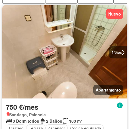
Nuevo
4
fotos
Apartamento
750 €/mes
Santiago, Palencia
3 Dormitorios
2 Baños
103 m²
Trastero
Terraza
Ascensor
Cocina equipada