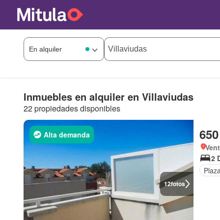
Inmuebles en alquiler en Villaviudas
22 propiedades disponibles
650
Alta demanda
Vent
2 
Plaz
12
fotos