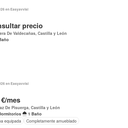
026 en Easyavvisi
sultar precio
era De Valdecañas, Castilla y León
Baño
026 en Easyavvisi
 €/mes
z De Pisuerga, Castilla y León
Dormitorios
1 Baño
na equipada
Completamente amueblado