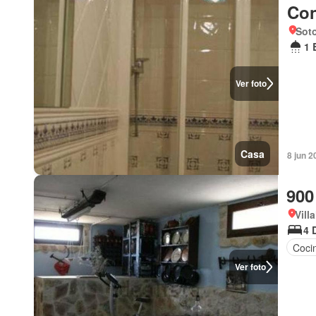
Con
Soto
1 
Ver foto
Casa
8 jun 
900
Vill
4 
Coci
Ver foto