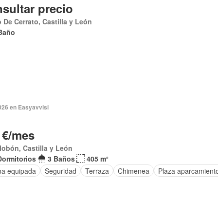
sultar precio
 De Cerrato, Castilla y León
Baño
2026 en Easyavvisi
 €/mes
alobón, Castilla y León
Dormitorios
3 Baños
405 m²
na equipada
Seguridad
Terraza
Chimenea
Plaza aparcamient