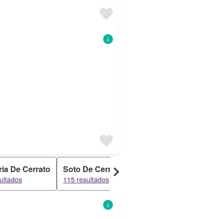
ia De Cerrato
Soto De Cerrato
Magaz De Pisuerga
ultados
115 resultados
114 resultados