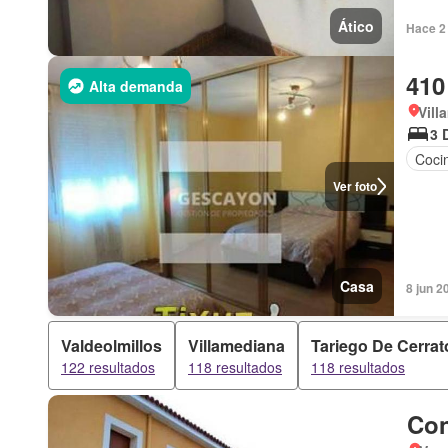
Ático
Hace 2
410
Alta demanda
Vill
3 
Coci
Ver foto
Casa
8 jun 2
Valdeolmillos
Villamediana
Tariego De Cerrat
122 resultados
118 resultados
118 resultados
Con