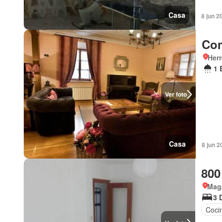
Casa
8 jun 2
Con
Herr
1 
Ver foto
Casa
8 jun 2
800
Maga
3 
Coci