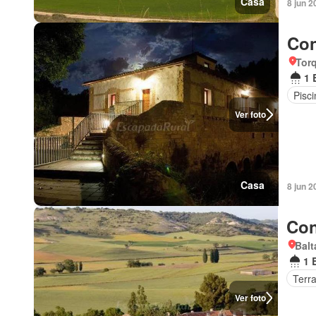
Casa
8 jun 2
Con
Torq
1 
Pisci
Ver foto
Casa
8 jun 2
Con
Balt
1 
Terr
Ver foto