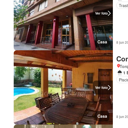
Tras
Ver foto
Casa
8 jun 2
Con
Torq
1 
Pisci
Ver foto
Casa
8 jun 2