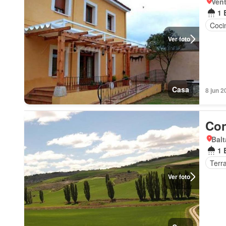
Vent
1 
Coci
Ver foto
Casa
8 jun 2
Con
Balt
1 
Terr
Ver foto