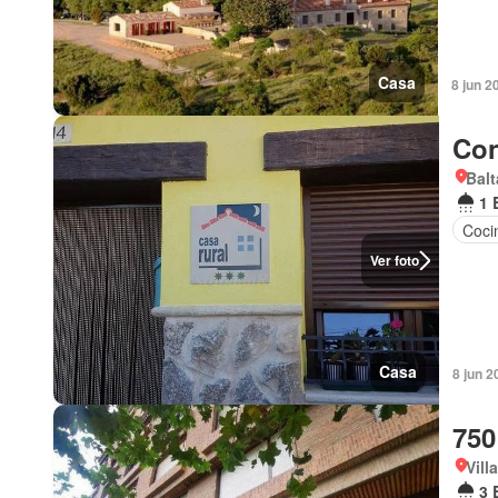
Casa
8 jun 2
Con
Balt
1 
Coci
Ver foto
Casa
8 jun 2
750
Vill
3 