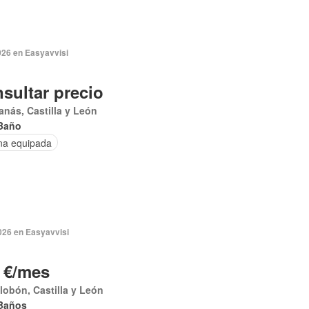
026 en Easyavvisi
sultar precio
anás, Castilla y León
Baño
na equipada
026 en Easyavvisi
 €/mes
alobón, Castilla y León
Baños