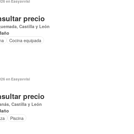
026 en Easyavvisi
sultar precio
uemada, Castilla y León
Baño
na
Cocina equipada
026 en Easyavvisi
sultar precio
anás, Castilla y León
Baño
aza
Piscina