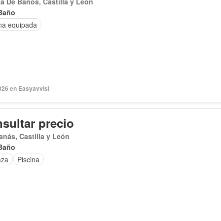
a De Baños, Castilla y León
Baño
na equipada
026 en Easyavvisi
sultar precio
anás, Castilla y León
Baño
aza
Piscina