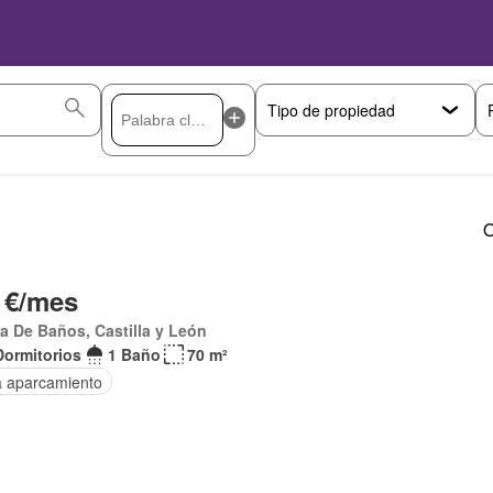
O
 €/mes
a De Baños, Castilla y León
Dormitorios
1 Baño
70 m²
a aparcamiento