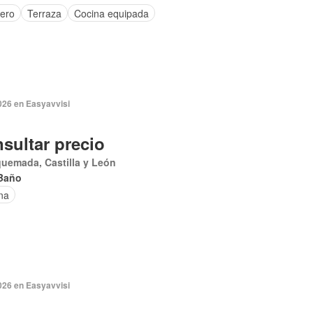
tero
Terraza
Cocina equipada
026 en Easyavvisi
sultar precio
uemada, Castilla y León
Baño
na
026 en Easyavvisi