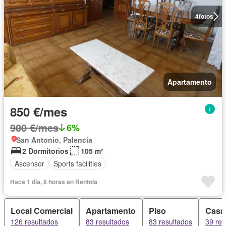
4
fotos
Apartamento
850 €/mes
900 €/mes
6%
San Antonio, Palencia
2 Dormitorios
105 m²
Ascensor
Sports facilities
Hace 1 día, 8 horas en Rentola
Local Comercial
Apartamento
Piso
Casa
126 resultados
83 resultados
83 resultados
39 res