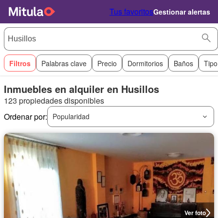
Tus favoritos
Gestionar alertas
Filtros
Palabras clave
Precio
Dormitorios
Baños
Tipo
Inmuebles en alquiler en Husillos
123 propiedades disponibles
Ordenar por:
Popularidad
Ver foto