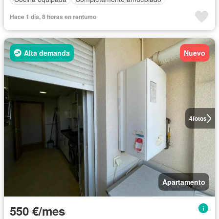
Hace 1 día, 8 horas en rentumo
Alta demanda
Nuevo
4
fotos
Apartamento
550 €/mes