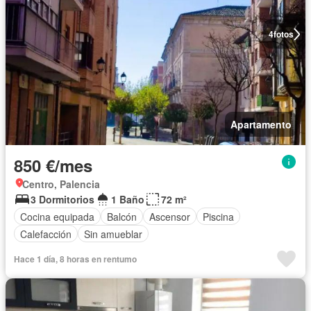
4
fotos
Apartamento
850 €/mes
Centro, Palencia
3 Dormitorios
1 Baño
72 m²
Cocina equipada
Balcón
Ascensor
Piscina
Calefacción
Sin amueblar
Hace 1 día, 8 horas en rentumo