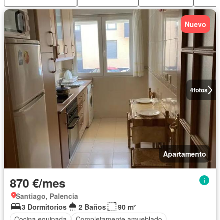
Nuevo
4
fotos
Apartamento
870 €/mes
Santiago, Palencia
3 Dormitorios
2 Baños
90 m²
Cocina equipada
Completamente amueblado