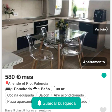
Ver foto
Apartamento
580 €/mes
Allende el Río, Palencia
1 Dormitorio
1 Baño
38 m²
Cocina equipada
Balcón
Aire acondicionado
Plaza aparcamiento
Completamente amueblado
Guardar búsqueda
Hace 5 días, 8 horas en rentumo