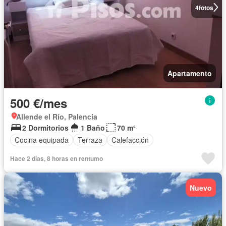
4
fotos
Apartamento
500 €/mes
Allende el Río, Palencia
2 Dormitorios
1 Baño
70 m²
Cocina equipada
Terraza
Calefacción
Hace 2 días, 8 horas en rentumo
Nuevo