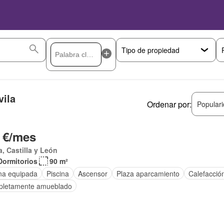
vila
Ordenar por:
Popular
 €/mes
a, Castilla y León
Dormitorios
90 m²
na equipada
Piscina
Ascensor
Plaza aparcamiento
Calefacció
letamente amueblado