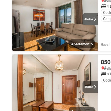
Ávil
4 
Coci
Comp
4
fotos
Apartamento
Hace 1
850
Ávil
3 
Coci
4
fotos