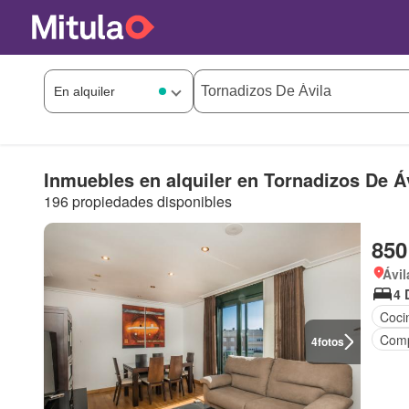
Inmuebles en alquiler en Tornadizos De Á
196 propiedades disponibles
850
Ávil
4 
Coci
Comp
4
fotos