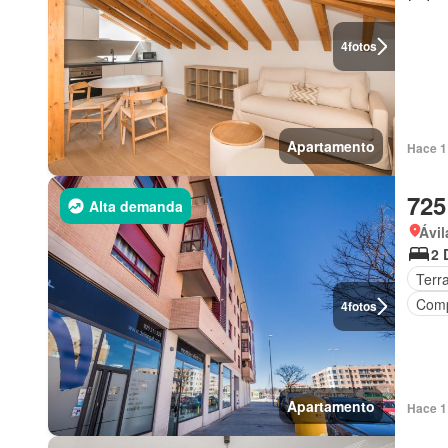
4
fotos
Apartamento
Hace 1
725
Alta demanda
Ávil
2 
Terr
Comp
4
fotos
Apartamento
Hace 1