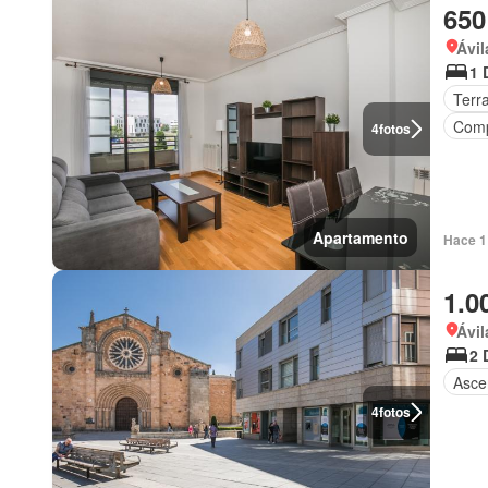
650
Ávil
1 
Terr
Comp
4
fotos
Apartamento
Hace 1
1.0
Ávil
2 
Asce
4
fotos