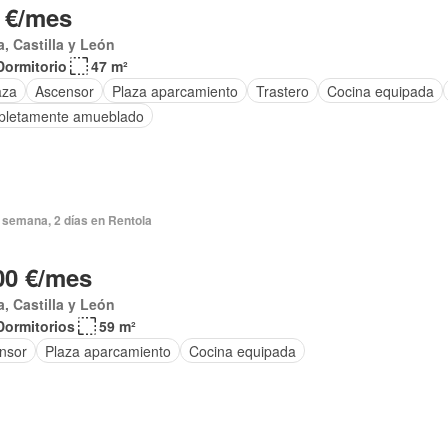
 €/mes
a, Castilla y León
Dormitorio
47 m²
aza
Ascensor
Plaza aparcamiento
Trastero
Cocina equipada
letamente amueblado
 semana, 2 días en Rentola
00 €/mes
a, Castilla y León
Dormitorios
59 m²
nsor
Plaza aparcamiento
Cocina equipada