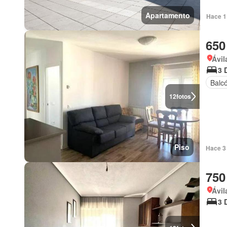
Apartamento
Hace 1
650
Ávil
3 
Balc
12
fotos
Piso
Hace 3 
750
Ávil
3 