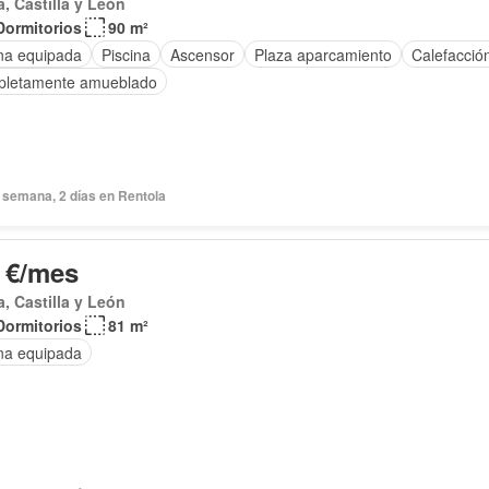
a, Castilla y León
Dormitorios
90 m²
na equipada
Piscina
Ascensor
Plaza aparcamiento
Calefacció
letamente amueblado
 semana, 2 días en Rentola
 €/mes
a, Castilla y León
Dormitorios
81 m²
na equipada