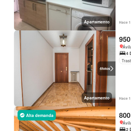
Apartamento
Hace 1
950
Ávil
4 
Tras
4
fotos
Apartamento
Hace 1
800
Alta demanda
Ávil
2 