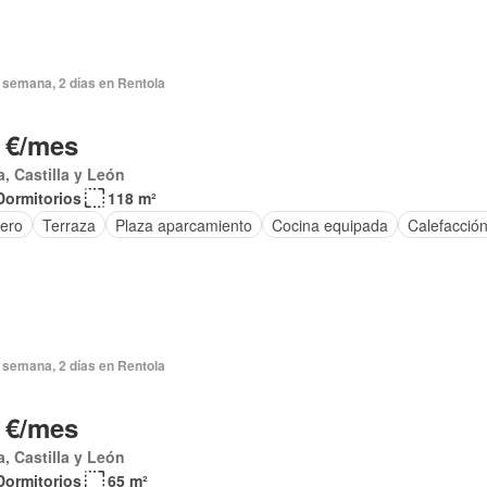
 semana, 2 días en Rentola
 €/mes
a, Castilla y León
Dormitorios
118 m²
tero
Terraza
Plaza aparcamiento
Cocina equipada
Calefacció
 semana, 2 días en Rentola
 €/mes
a, Castilla y León
Dormitorios
65 m²