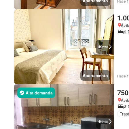
Apartamento
Hace 1
1.0
Ávil
2 
4
fotos
Apartamento
Hace 1
750
Alta demanda
Ávil
3 
Tras
4
fotos