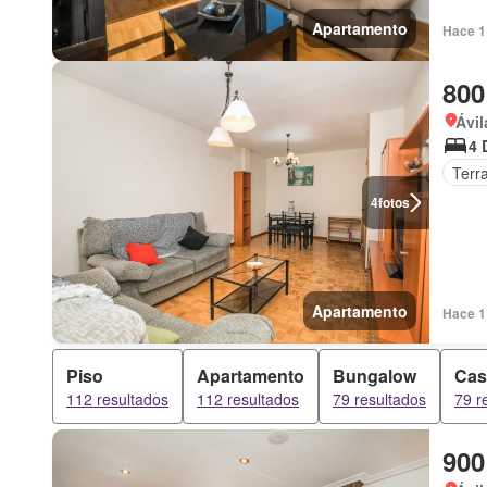
Apartamento
Hace 1
800
Ávil
4 
Terr
4
fotos
Apartamento
Hace 1
Piso
Apartamento
Bungalow
Cas
112 resultados
112 resultados
79 resultados
79 r
900