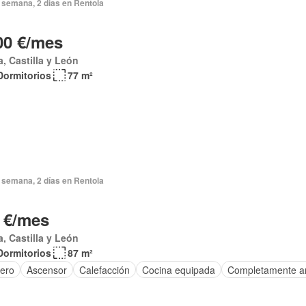
 semana, 2 días en Rentola
00 €/mes
a, Castilla y León
Dormitorios
77 m²
 semana, 2 días en Rentola
 €/mes
a, Castilla y León
Dormitorios
87 m²
tero
Ascensor
Calefacción
Cocina equipada
Completamente a