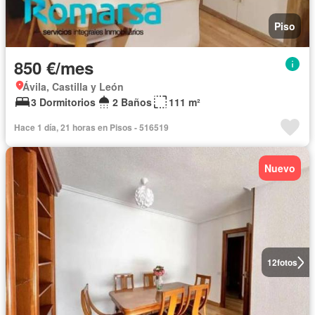
Piso
850 €/mes
Ávila, Castilla y León
3 Dormitorios
2 Baños
111 m²
Hace 1 día, 21 horas en Pisos - 516519
Nuevo
12
fotos