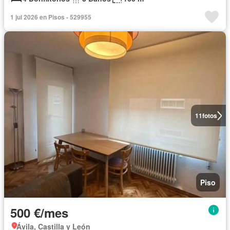
1 jul 2026 en Pisos - 529955
11
fotos
Piso
500 €/mes
Ávila, Castilla y León