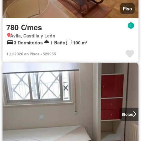
Piso
780 €/mes
Ávila, Castilla y León
3 Dormitorios
1 Baño
100 m²
1 jul 2026 en Pisos - 529955
8
fotos