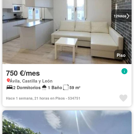
12
fotos
Piso
750 €/mes
Ávila, Castilla y León
2 Dormitorios
1 Baño
59 m²
Hace 1 semana, 21 horas en Pisos - 534751