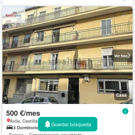
Ver foto
Casa
500 €/mes
Ávila, Castilla y León
Guardar búsqueda
3 Dormitorios
1 Baño
Terraza
Completamente amueblado