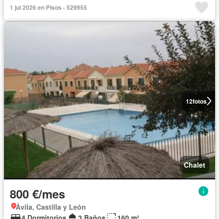
1 jul 2026 en Pisos - 529955
12
fotos
Chalet
800 €/mes
Ávila, Castilla y León
4 Dormitorios
3 Baños
160 m²