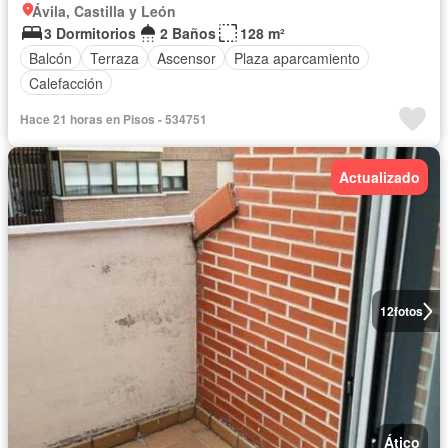
Ávila, Castilla y León
3 Dormitorios
2 Baños
128 m²
Balcón
Terraza
Ascensor
Plaza aparcamiento
Calefacción
Hace 21 horas en Pisos - 534751
Actualizado
12
fotos
Ático