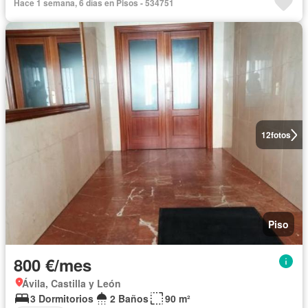
Hace 1 semana, 6 días en Pisos - 534751
12
fotos
Piso
800 €/mes
Ávila, Castilla y León
3 Dormitorios
2 Baños
90 m²