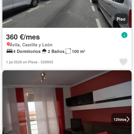
Piso
360 €/mes
Ávila, Castilla y León
4 Dormitorios
2 Baños
100 m²
1 jul 2026 en Pisos - 529955
12
fotos