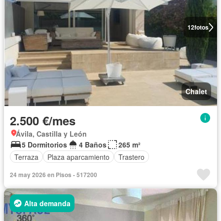
12
fotos
Chalet
2.500 €/mes
Ávila, Castilla y León
5 Dormitorios
4 Baños
265 m²
Terraza
Plaza aparcamiento
Trastero
24 may 2026 en Pisos - 517200
Alta demanda