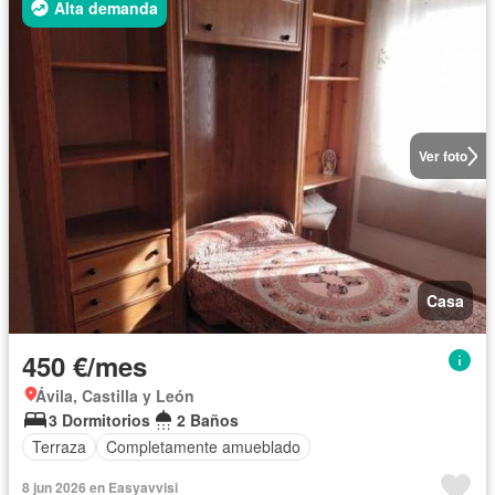
Alta demanda
Ver foto
Casa
450 €/mes
Ávila, Castilla y León
3 Dormitorios
2 Baños
Terraza
Completamente amueblado
8 jun 2026 en Easyavvisi