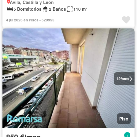
Ávila, Castilla y León
5 Dormitorios
2 Baños
110 m²
4 jul 2026 en Pisos - 529955
12
fotos
Piso
850 €/mes