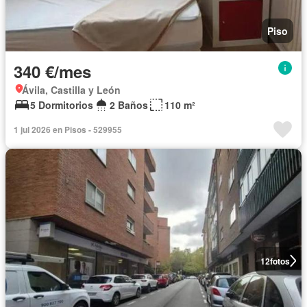
Piso
340 €/mes
Ávila, Castilla y León
5 Dormitorios
2 Baños
110 m²
1 jul 2026 en Pisos - 529955
12
fotos