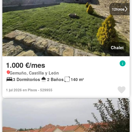
12
fotos
Chalet
1.000 €/mes
Gemuño, Castilla y León
3 Dormitorios
2 Baños
140 m²
1 jul 2026 en Pisos - 529955