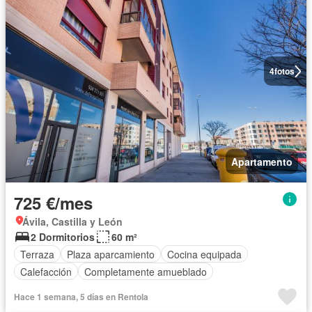
4
fotos
Apartamento
725 €/mes
Ávila, Castilla y León
2 Dormitorios
60 m²
Terraza
Plaza aparcamiento
Cocina equipada
Calefacción
Completamente amueblado
Hace 1 semana, 5 días en Rentola