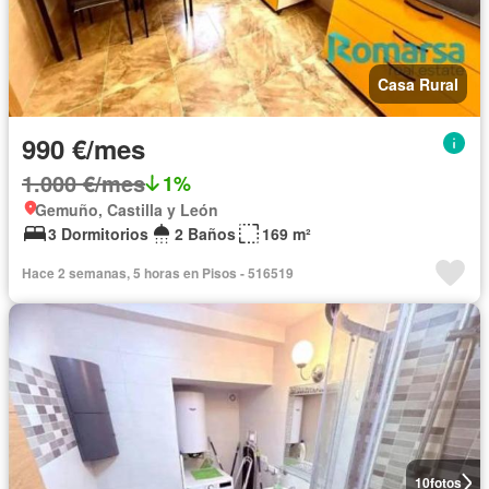
Casa Rural
990 €/mes
1.000 €/mes
1%
Gemuño, Castilla y León
3 Dormitorios
2 Baños
169 m²
Hace 2 semanas, 5 horas en Pisos - 516519
10
fotos