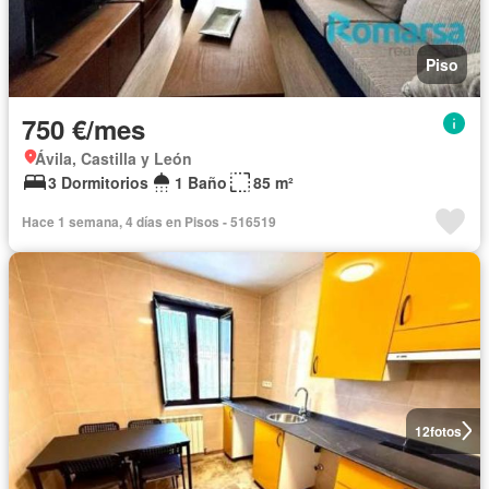
Piso
750 €/mes
Ávila, Castilla y León
3 Dormitorios
1 Baño
85 m²
Hace 1 semana, 4 días en Pisos - 516519
12
fotos