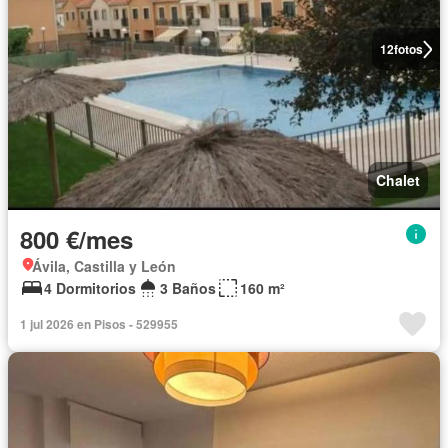
12
fotos
Chalet
800 €/mes
Ávila, Castilla y León
4 Dormitorios
3 Baños
160 m²
1 jul 2026 en Pisos - 529955