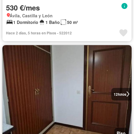
530 €/mes
Ávila, Castilla y León
1 Dormitorio
1 Baño
50 m²
Hace 2 días, 5 horas en Pisos - 522012
12
fotos
Piso