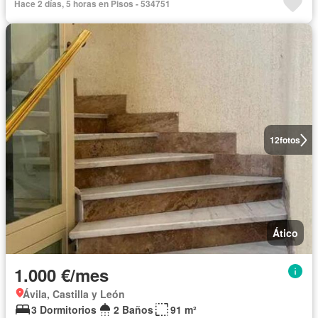
Hace 2 días, 5 horas en Pisos - 534751
12
fotos
Ático
1.000 €/mes
Ávila, Castilla y León
3 Dormitorios
2 Baños
91 m²