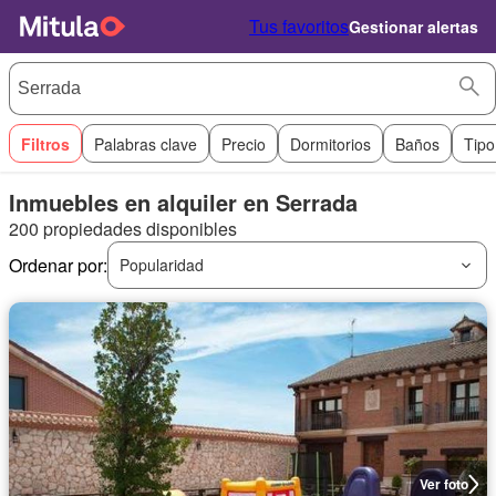
Tus favoritos
Gestionar alertas
Filtros
Palabras clave
Precio
Dormitorios
Baños
Tipo
Inmuebles en alquiler en Serrada
200 propiedades disponibles
Ordenar por:
Popularidad
Ver foto