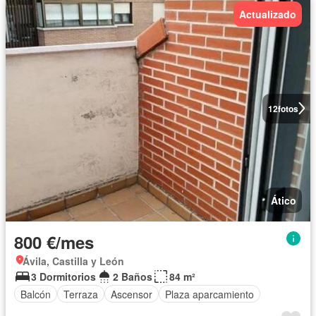
Actualizado
12
fotos
Ático
800 €/mes
Ávila, Castilla y León
3 Dormitorios
2 Baños
84 m²
Balcón
Terraza
Ascensor
Plaza aparcamiento