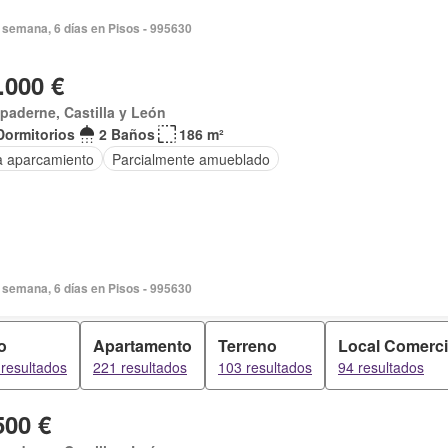
 semana, 6 días en Pisos - 995630
.000 €
paderne, Castilla y León
Dormitorios
2 Baños
186 m²
a aparcamiento
Parcialmente amueblado
 semana, 6 días en Pisos - 995630
o
Apartamento
Terreno
Local Comerci
resultados
221 resultados
103 resultados
94 resultados
500 €