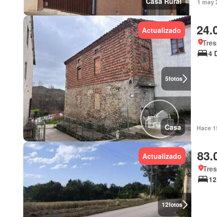
Casa Rural
1 may 2
24.
Actualizado
Tres
4 
5
fotos
Casa
Hace 1
83.
Actualizado
Tres
12
12
fotos