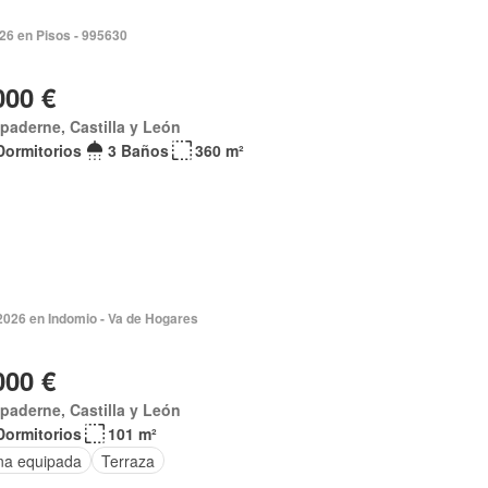
026 en Pisos - 995630
000 €
paderne, Castilla y León
Dormitorios
3 Baños
360 m²
2026 en Indomio - Va de Hogares
000 €
paderne, Castilla y León
Dormitorios
101 m²
na equipada
Terraza