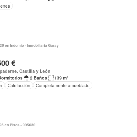
menea
026 en Indomio - Inmobiliaria Garay
500 €
paderne, Castilla y León
Dormitorios
2 Baños
139 m²
ín
Calefacción
Completamente amueblado
026 en Pisos - 995630