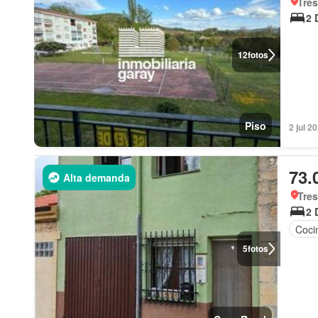
Tres
2 
12
fotos
Piso
2 jul 2
73.
Alta demanda
Tres
2 
Coci
5
fotos