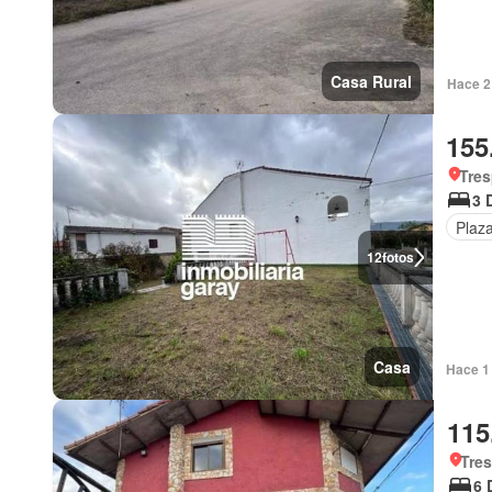
Casa Rural
Hace 2 
155
Tres
3 
Plaz
12
fotos
Casa
Hace 1 
115
Tres
6 