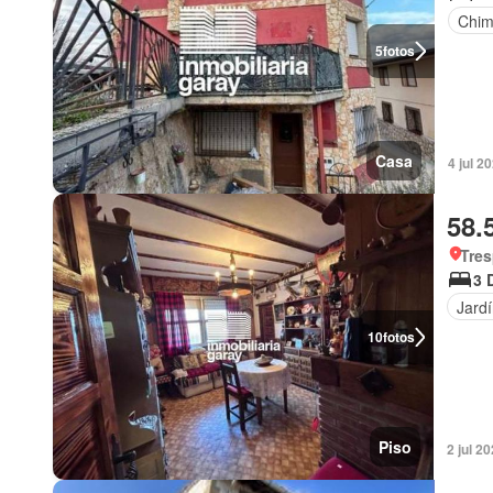
Chi
5
fotos
Casa
4 jul 2
58.
Tres
3 
Jard
10
fotos
Piso
2 jul 2