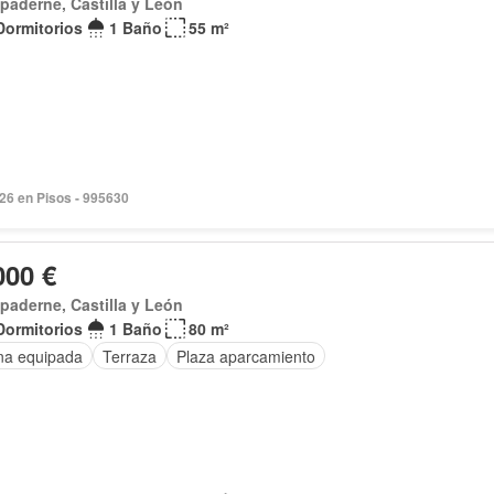
paderne, Castilla y León
Dormitorios
1 Baño
55 m²
026 en Pisos - 995630
000 €
paderne, Castilla y León
Dormitorios
1 Baño
80 m²
na equipada
Terraza
Plaza aparcamiento