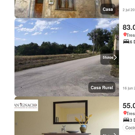
Casa
2 jul 2
83.
Tres
6 
5
fotos
Casa Rural
16 jun 
55.
Tres
3 
Coci