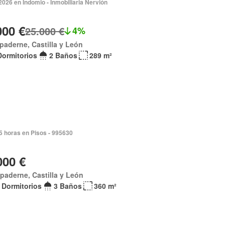
026 en Indomio - Inmobiliaria Nervión
000 €
25.000 €
4%
paderne, Castilla y León
Dormitorios
2 Baños
289 m²
5 horas en Pisos - 995630
000 €
paderne, Castilla y León
 Dormitorios
3 Baños
360 m²