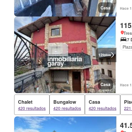
Casa
Hace 1
115
Tres
7 
Plaz
12
fotos
Casa
Hace 1
Chalet
Bungalow
Casa
Pis
420 resultados
420 resultados
420 resultados
221 
41.