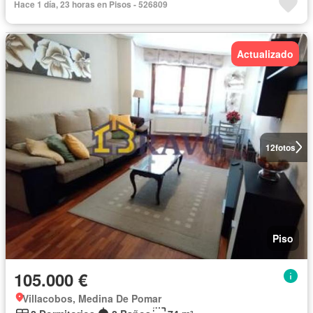
Hace 1 día, 23 horas en Pisos - 526809
Actualizado
12
fotos
Piso
105.000 €
Villacobos, Medina De Pomar