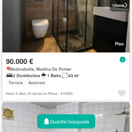
12
fotos
Piso
90.000 €
Medinabella, Medina De Pomar
2 Dormitorios
1 Baño
83 m²
Terraza
Ascensor
Hace 3 días, 23 horas en Pisos - 516384
Guardar búsqueda