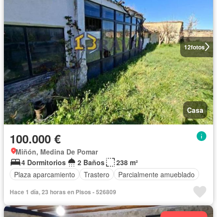
12
fotos
Casa
100.000 €
Miñón, Medina De Pomar
4 Dormitorios
2 Baños
238 m²
Plaza aparcamiento
Trastero
Parcialmente amueblado
Hace 1 día, 23 horas en Pisos - 526809