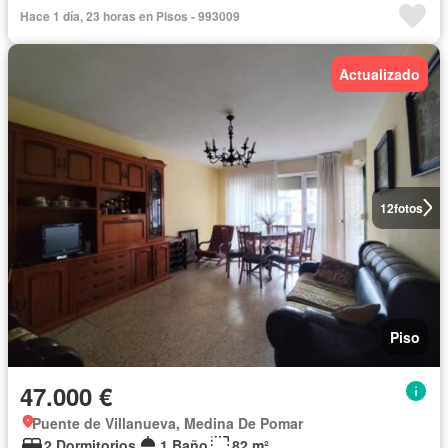
Hace 1 día, 23 horas en Pisos - 993009
Actualizado
12
fotos
Piso
47.000 €
Puente de Villanueva, Medina De Pomar
2 Dormitorios
1 Baño
82 m²