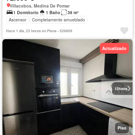
Villacobos, Medina De Pomar
1 Dormitorio
1 Baño
39 m²
Ascensor
Completamente amueblado
Hace 1 día, 23 horas en Pisos - 526809
Actualizado
12
fotos
Piso