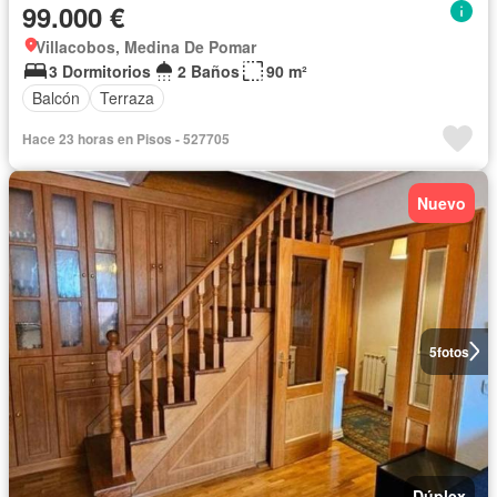
99.000 €
Villacobos, Medina De Pomar
3 Dormitorios
2 Baños
90 m²
Balcón
Terraza
Hace 23 horas en Pisos - 527705
Nuevo
5
fotos
Dúplex