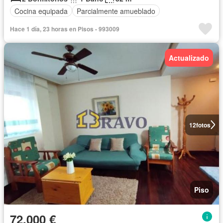
Cocina equipada
Parcialmente amueblado
Hace 1 día, 23 horas en Pisos - 993009
Actualizado
12
fotos
Piso
72.000 €