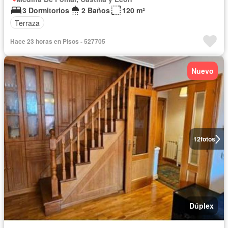
3 Dormitorios
2 Baños
120 m²
Terraza
Hace 23 horas en Pisos - 527705
Nuevo
12
fotos
Dúplex