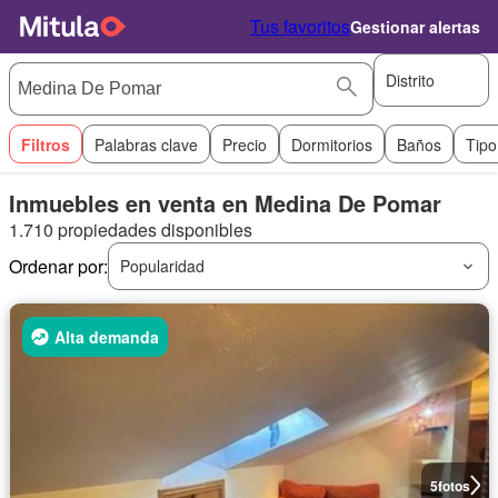
Tus favoritos
Gestionar alertas
Distrito
Filtros
Palabras clave
Precio
Dormitorios
Baños
Tipo
Inmuebles en venta en Medina De Pomar
1.710 propiedades disponibles
Ordenar por:
Popularidad
Alta demanda
5
fotos