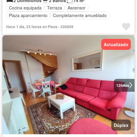
2 Dormitorios
2 Baños
74 m²
Cocina equipada
Terraza
Ascensor
Plaza aparcamiento
Completamente amueblado
Hace 1 día, 23 horas en Pisos - 526809
Actualizado
12
fotos
Dúplex