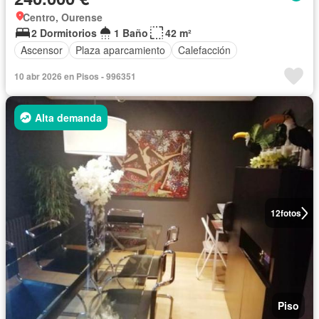
Centro, Ourense
2 Dormitorios
1 Baño
42 m²
Ascensor
Plaza aparcamiento
Calefacción
10 abr 2026 en Pisos - 996351
Alta demanda
12
fotos
Piso