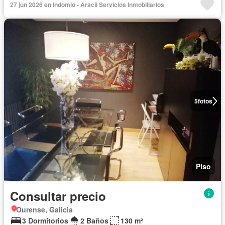
27 jun 2026 en Indomio - Aracil Servicios Inmobiliarios
5
fotos
Piso
Consultar precio
Ourense, Galicia
3 Dormitorios
2 Baños
130 m²