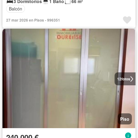
3 Dormitorios
1 Baño
66 m²
Balcón
27 mar 2026 en Pisos - 996351
12
fotos
Piso
240.000 €