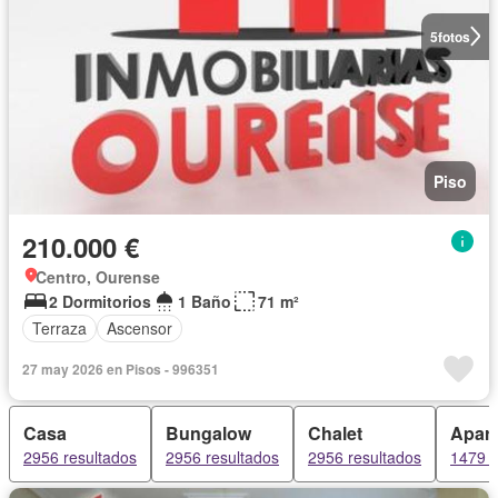
5
fotos
Piso
210.000 €
Centro, Ourense
2 Dormitorios
1 Baño
71 m²
Terraza
Ascensor
27 may 2026 en Pisos - 996351
Casa
Bungalow
Chalet
Apar
2956 resultados
2956 resultados
2956 resultados
1479 r