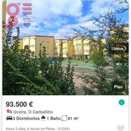
12
fotos
Piso
93.500 €
A Uceira, O Carballiño
3 Dormitorios
1 Baño
81 m²
Hace 3 días, 6 horas en Pisos - 512041