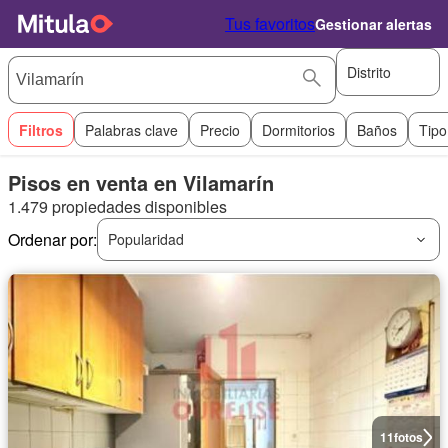
Tus favoritos
Gestionar alertas
Distrito
Filtros
Palabras clave
Precio
Dormitorios
Baños
Tipo
Pisos en venta en Vilamarín
1.479 propiedades disponibles
Ordenar por:
Popularidad
11
fotos