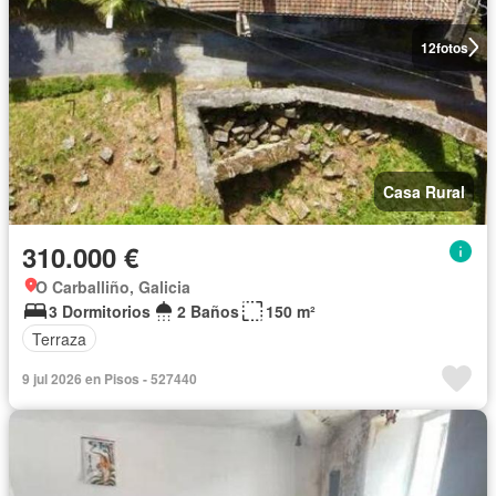
12
fotos
Casa Rural
310.000 €
O Carballiño, Galicia
3 Dormitorios
2 Baños
150 m²
Terraza
9 jul 2026 en Pisos - 527440