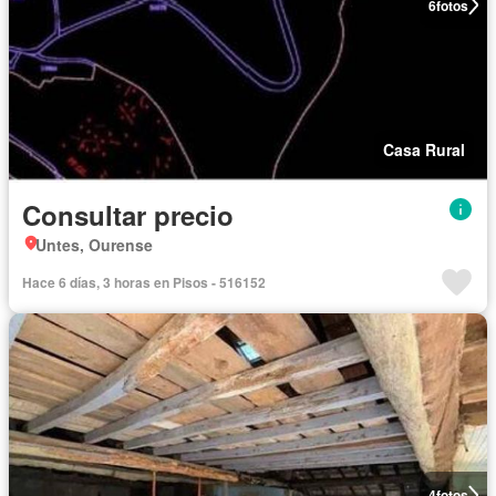
6
fotos
Casa Rural
Consultar precio
Untes, Ourense
Hace 6 días, 3 horas en Pisos - 516152
4
fotos