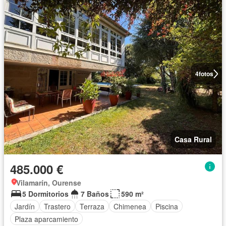
4
fotos
Casa Rural
485.000 €
Vilamarín, Ourense
5 Dormitorios
7 Baños
590 m²
Jardín
Trastero
Terraza
Chimenea
Piscina
Plaza aparcamiento