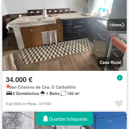
12
fotos
Casa Rural
34.000 €
San Cristovo de Cea, O Carballiño
3 Dormitorios
1 Baño
150 m²
9 jul 2026 en Pisos - 517054
Guardar búsqueda