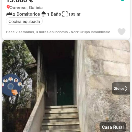
Ourense, Galicia
2 Dormitorios
1 Baño
103 m²
Cocina equipada
Hace 2 semanas, 3 horas en Indomio - Norz Grupo Inmobiliario
2
fotos
Casa Rural