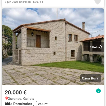
3 jun 2026 en Pisos - 530754
12
fotos
Casa Rural
20.000 €
Ourense, Galicia
3 Dormitorios
256 m²