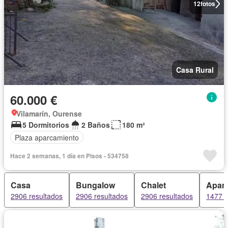
12
fotos
Casa Rural
60.000 €
Vilamarín, Ourense
5 Dormitorios
2 Baños
180 m²
Plaza aparcamiento
Hace 2 semanas, 1 día en Pisos - 534758
Casa
Bungalow
Chalet
Apar
2906 resultados
2906 resultados
2906 resultados
1477 r