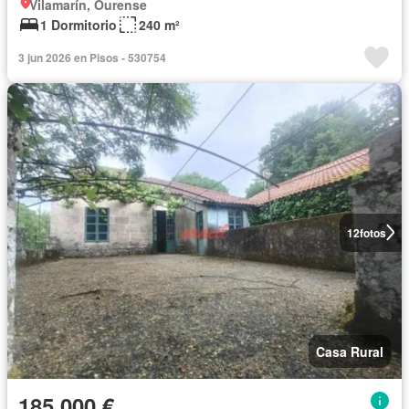
Vilamarín, Ourense
1 Dormitorio
240 m²
3 jun 2026 en Pisos - 530754
12
fotos
Casa Rural
185.000 €