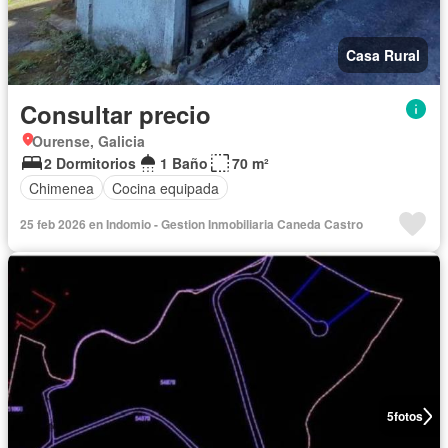
Casa Rural
Consultar precio
Ourense, Galicia
2 Dormitorios
1 Baño
70 m²
Chimenea
Cocina equipada
25 feb 2026 en Indomio - Gestion Inmobiliaria Caneda Castro
5
fotos