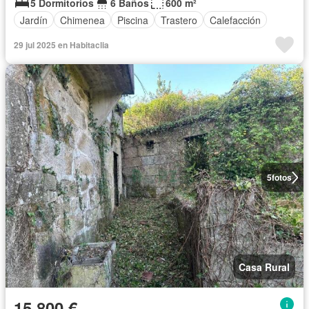
5 Dormitorios
6 Baños
600 m²
Jardín
Chimenea
Piscina
Trastero
Calefacción
29 jul 2025 en Habitaclia
5
fotos
Casa Rural
15.800 €