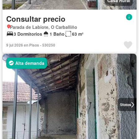
Casa Rural
Consultar precio
Parada de Labiote, O Carballiño
3 Dormitorios
1 Baño
63 m²
9 jul 2026 en Pisos - 530250
Alta demanda
5
fotos