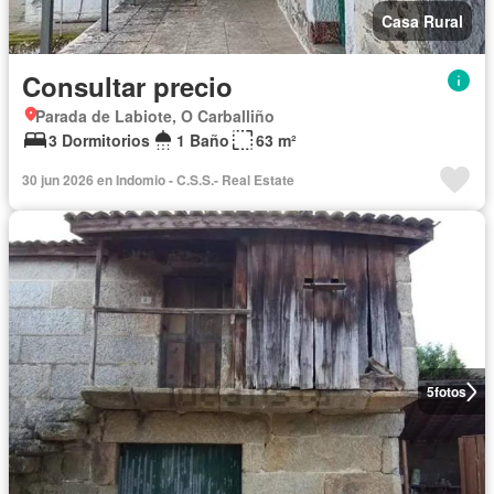
Casa Rural
Consultar precio
Parada de Labiote, O Carballiño
3 Dormitorios
1 Baño
63 m²
30 jun 2026 en Indomio - C.S.S.- Real Estate
5
fotos