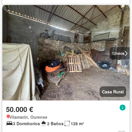
12
fotos
Casa Rural
50.000 €
Vilamarín, Ourense
3 Dormitorios
2 Baños
128 m²