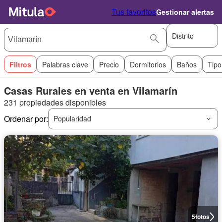
Tus favoritos
Gestionar alertas
Distrito
Filtros
Palabras clave
Precio
Dormitorios
Baños
Tipo
Casas Rurales en venta en Vilamarín
231 propiedades disponibles
Ordenar por:
Popularidad
5
fotos