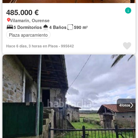
485.000 €
Vilamarín, Ourense
5 Dormitorios
4 Baños
590 m²
Plaza aparcamiento
Hace 6 días, 3 horas en Pisos - 995642
4
fotos