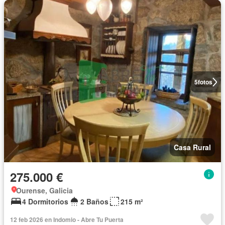
5
fotos
Casa Rural
275.000 €
Ourense, Galicia
4 Dormitorios
2 Baños
215 m²
12 feb 2026 en Indomio - Abre Tu Puerta