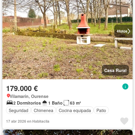
4
fotos
Casa Rural
179.000 €
Vilamarín, Ourense
2 Dormitorios
1 Baño
63 m²
Seguridad
Chimenea
Cocina equipada
Patio
17 abr 2026 en Habitaclia