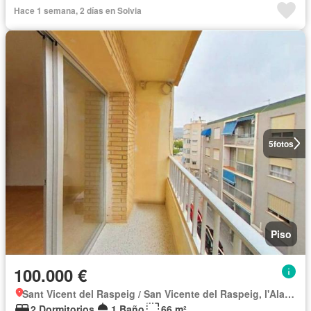
Hace 1 semana, 2 días en Solvia
5
fotos
Piso
100.000 €
Sant Vicent del Raspeig / San Vicente del Raspeig, l'Alacantí
2 Dormitorios
1 Baño
66 m²