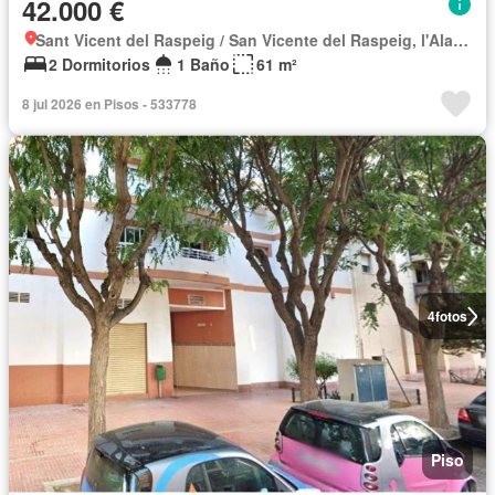
42.000 €
Sant Vicent del Raspeig / San Vicente del Raspeig, l'Alacantí
2 Dormitorios
1 Baño
61 m²
8 jul 2026 en Pisos - 533778
4
fotos
Piso