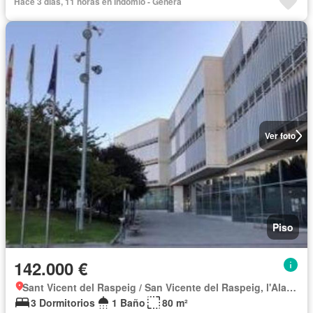
Hace 3 días, 11 horas en Indomio - Genera
Ver foto
Piso
142.000 €
Sant Vicent del Raspeig / San Vicente del Raspeig, l'Alacantí
3 Dormitorios
1 Baño
80 m²