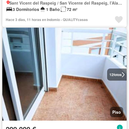
Sant Vicent del Raspeig / San Vicente del Raspeig, l'Alacantí
3 Dormitorios
1 Baño
72 m²
Hace 3 días, 11 horas en Indomio - QUALITYcasas
12
fotos
Piso
209.000 €