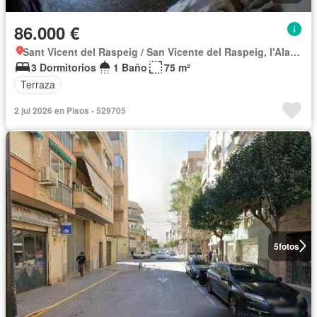
86.000 €
Sant Vicent del Raspeig / San Vicente del Raspeig, l'Alacantí
3 Dormitorios
1 Baño
75 m²
Terraza
2 jul 2026 en Pisos - 529705
5
fotos