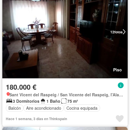
12
fotos
Piso
180.000 €
Sant Vicent del Raspeig / San Vicente del Raspeig, l'Alacantí
3 Dormitorios
1 Baño
75 m²
Balcón
Aire acondicionado
Cocina equipada
Hace 1 semana, 3 días en Thinkspain