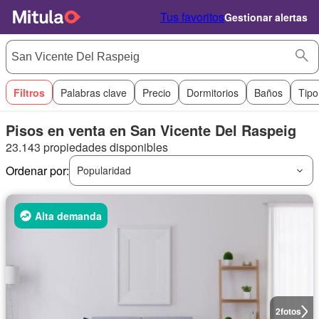
Tus favoritos
Gestionar alertas
Filtros
Palabras clave
Precio
Dormitorios
Baños
Tipo
Pisos en venta en San Vicente Del Raspeig
23.143 propiedades disponibles
Ordenar por:
Popularidad
Alta demanda
2
fotos