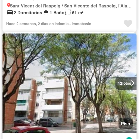
Sant Vicent del Raspeig / San Vicente del Raspeig, l'Alacantí
2 Dormitorios
1 Baño
61 m²
Hace 2 semanas, 2 días en Indomio - Immobasic
12
fotos
Piso