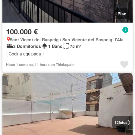
Piso
100.000 €
Sant Vicent del Raspeig / San Vicente del Raspeig, l'Alacantí
2 Dormitorios
1 Baño
75 m²
Cocina equipada
Hace 1 semana, 11 horas en Thinkspain
12
fotos