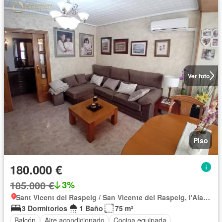
Ver foto
Piso
180.000 €
185.000 €
3%
Sant Vicent del Raspeig / San Vicente del Raspeig, l'Alacantí
3 Dormitorios
1 Baño
75 m²
Balcón
Aire acondicionado
Cocina equipada