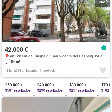
5
fotos
Piso
42.000 €
Sant Vicent del Raspeig / San Vicente del Raspeig, l'Alacantí
54 m²
18 jun 2026 en Indomio - Immobasic
250.000 €
240.000 €
180.000 €
170.0
3587 resultados
3290 resultados
3257 resultados
3182 r