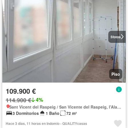
5
fotos
Piso
109.900 €
114.900 €
4%
Sant Vicent del Raspeig / San Vicente del Raspeig, l'Alacantí
3 Dormitorios
1 Baño
72 m²
Hace 3 días, 11 horas en Indomio - QUALITYcasas