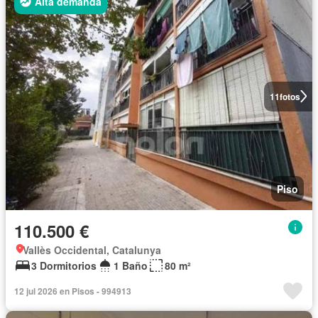
Alta demanda
11
fotos
Piso
110.500 €
Vallès Occidental, Catalunya
3 Dormitorios
1 Baño
80 m²
12 jul 2026 en Pisos - 994913