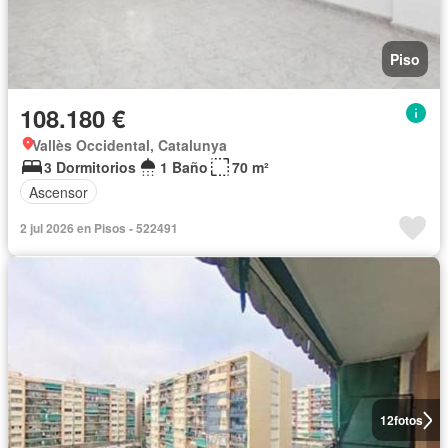
Piso
108.180 €
Vallès Occidental, Catalunya
3 Dormitorios
1 Baño
70 m²
Ascensor
2 jul 2026 en Pisos - 522491
12
fotos