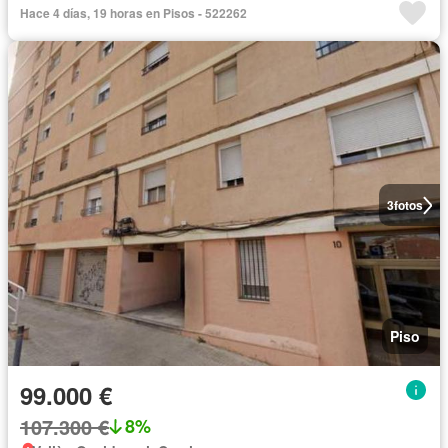
Hace 4 días, 19 horas en Pisos - 522262
3
fotos
Piso
99.000 €
107.300 €
8%