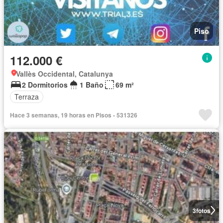
Piso
112.000 €
Vallès Occidental, Catalunya
2 Dormitorios
1 Baño
69 m²
Terraza
Hace 3 semanas, 19 horas en Pisos - 531326
3
fotos