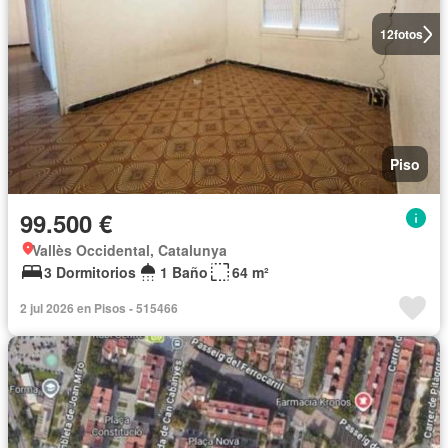
12
fotos
Piso
99.500 €
Vallès Occidental, Catalunya
3 Dormitorios
1 Baño
64 m²
2 jul 2026 en Pisos - 515466