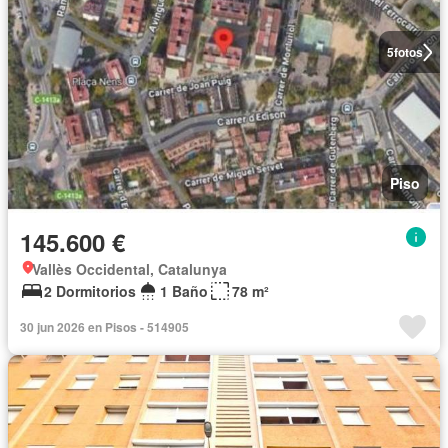
5
fotos
Piso
145.600 €
Vallès Occidental, Catalunya
2 Dormitorios
1 Baño
78 m²
30 jun 2026 en Pisos - 514905