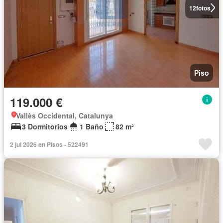
12
fotos
Piso
119.000 €
Vallès Occidental, Catalunya
3 Dormitorios
1 Baño
82 m²
2 jul 2026 en Pisos - 522491