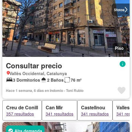
5
fotos
Piso
Consultar precio
Vallès Occidental, Catalunya
3 Dormitorios
2 Baños
76 m²
Hace 1 semana, 6 días en Indomio - Toni Rubio
Creu de Conill
Can Mir
Castellnou
Valles
357 resultados
341 resultados
341 resultados
341 res
Alta demanda