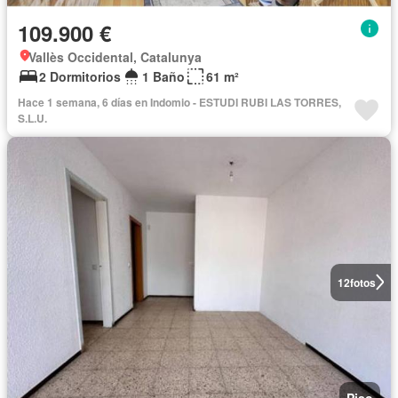
109.900 €
Vallès Occidental, Catalunya
2 Dormitorios
1 Baño
61 m²
Hace 1 semana, 6 días en Indomio - ESTUDI RUBI LAS TORRES,
S.L.U.
12
fotos
Piso