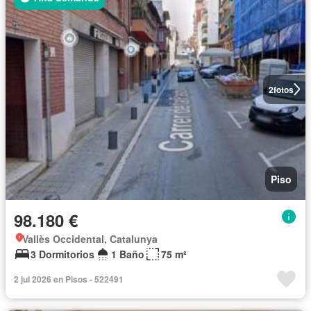
2
fotos
Piso
98.180 €
Vallès Occidental, Catalunya
3 Dormitorios
1 Baño
75 m²
2 jul 2026 en Pisos - 522491