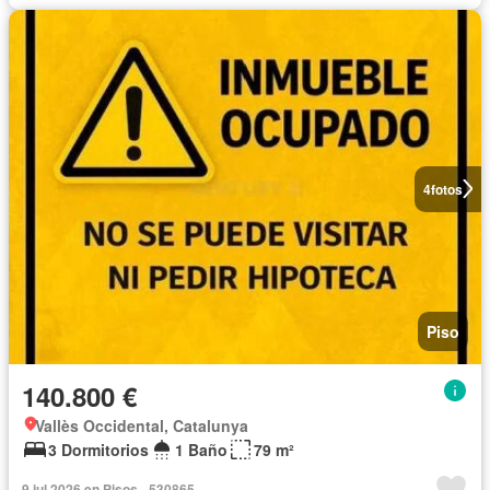
4
fotos
Piso
140.800 €
Vallès Occidental, Catalunya
3 Dormitorios
1 Baño
79 m²
9 jul 2026 en Pisos - 530865