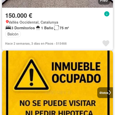
150.000 €
Vallès Occidental, Catalunya
3 Dormitorios
1 Baño
75 m²
Balcón
Hace 2 semanas, 3 días en Pisos - 515466
4
fotos