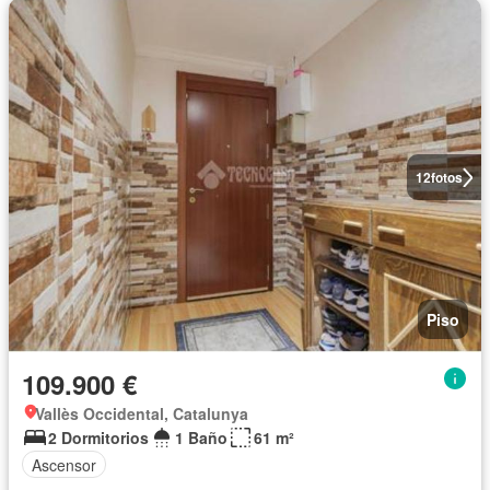
12
fotos
Piso
109.900 €
Vallès Occidental, Catalunya
2 Dormitorios
1 Baño
61 m²
Ascensor