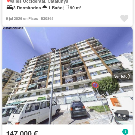
Vallès Occidental, Catalunya
3 Dormitorios
1 Baño
90 m²
9 jul 2026 en Pisos - 530865
Ver foto
Piso
147.000 €