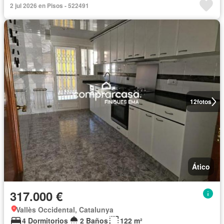
2 jul 2026 en Pisos - 522491
12
fotos
Ático
317.000 €
Vallès Occidental, Catalunya
4 Dormitorios
2 Baños
122 m²