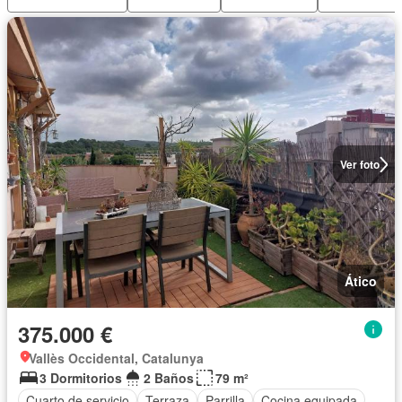
Ver foto
Ático
375.000 €
Vallès Occidental, Catalunya
3 Dormitorios
2 Baños
79 m²
Cuarto de servicio
Terraza
Parrilla
Cocina equipada