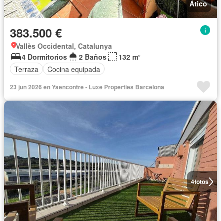
Ático
383.500 €
Vallès Occidental, Catalunya
4 Dormitorios
2 Baños
132 m²
Terraza
Cocina equipada
23 jun 2026 en Yaencontre - Luxe Properties Barcelona
4
fotos