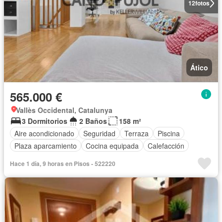
12
fotos
Ático
565.000 €
Vallès Occidental, Catalunya
3 Dormitorios
2 Baños
158 m²
Aire acondicionado
Seguridad
Terraza
Piscina
Plaza aparcamiento
Cocina equipada
Calefacción
Hace 1 día, 9 horas en Pisos - 522220