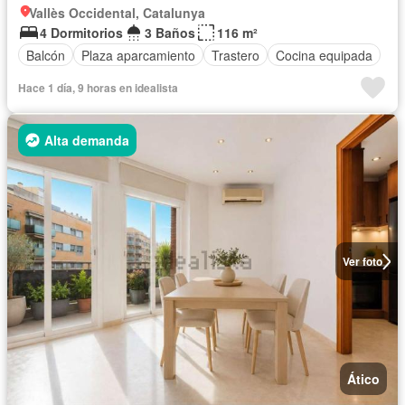
Vallès Occidental, Catalunya
4 Dormitorios
3 Baños
116 m²
Balcón
Plaza aparcamiento
Trastero
Cocina equipada
Hace 1 día, 9 horas en idealista
Alta demanda
Ver foto
Ático