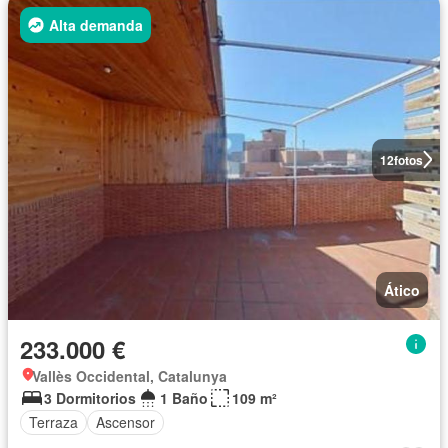
Alta demanda
12
fotos
Ático
233.000 €
Vallès Occidental, Catalunya
3 Dormitorios
1 Baño
109 m²
Terraza
Ascensor