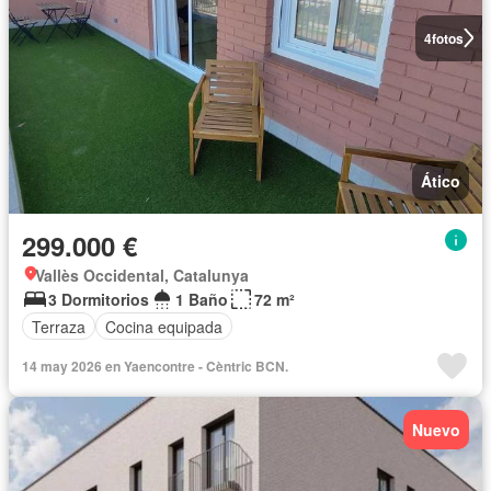
4
fotos
Ático
299.000 €
Vallès Occidental, Catalunya
3 Dormitorios
1 Baño
72 m²
Terraza
Cocina equipada
14 may 2026 en Yaencontre - Cèntric BCN.
Nuevo