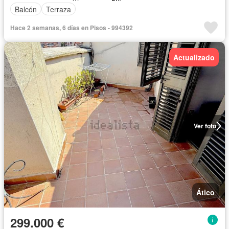
Balcón
Terraza
Hace 2 semanas, 6 días en Pisos - 994392
Actualizado
Ver foto
Ático
299.000 €