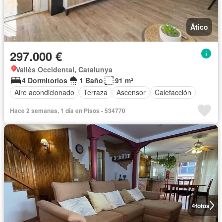
Ático
297.000 €
Vallès Occidental, Catalunya
4 Dormitorios
1 Baño
91 m²
Aire acondicionado
Terraza
Ascensor
Calefacción
Hace 2 semanas, 1 día en Pisos - 534770
4
fotos