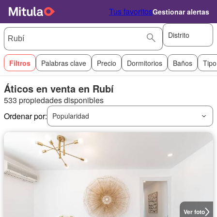
Tus favoritos
Gestionar alertas
Distrito
Filtros
Palabras clave
Precio
Dormitorios
Baños
Tipo
Áticos en venta en Rubí
533 propiedades disponibles
Ordenar por:
Popularidad
Ver foto