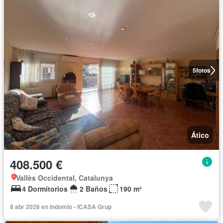
5
fotos
Ático
408.500 €
Vallès Occidental, Catalunya
4 Dormitorios
2 Baños
190 m²
8 abr 2026 en Indomio - ICASA Grup