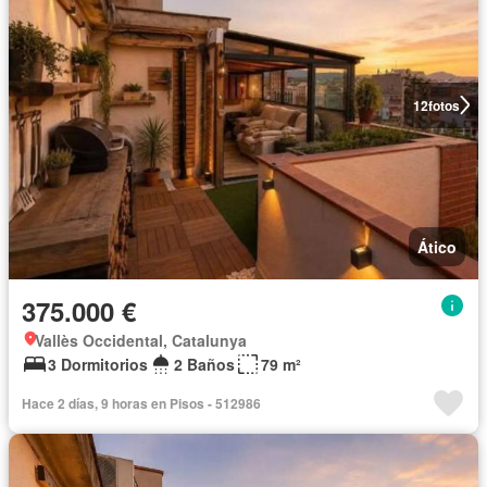
12
fotos
Ático
375.000 €
Vallès Occidental, Catalunya
3 Dormitorios
2 Baños
79 m²
Hace 2 días, 9 horas en Pisos - 512986