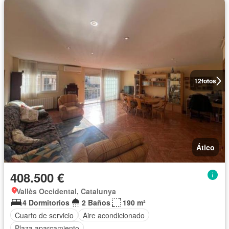
12
fotos
Ático
408.500 €
Vallès Occidental, Catalunya
4 Dormitorios
2 Baños
190 m²
Cuarto de servicio
Aire acondicionado
Plaza aparcamiento