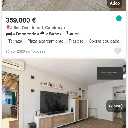
Ático
359.000 €
Vallès Occidental, Catalunya
4 Dormitorios
2 Baños
94 m²
Terraza
Plaza aparcamiento
Trastero
Cocina equipada
23 abr 2026 en Fotocasa
12
fotos