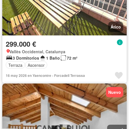
Ático
299.000 €
Vallès Occidental, Catalunya
3 Dormitorios
1 Baño
72 m²
Terraza
Ascensor
16 may 2026 en Yaencontre - Forcadell Terrassa
Nuevo