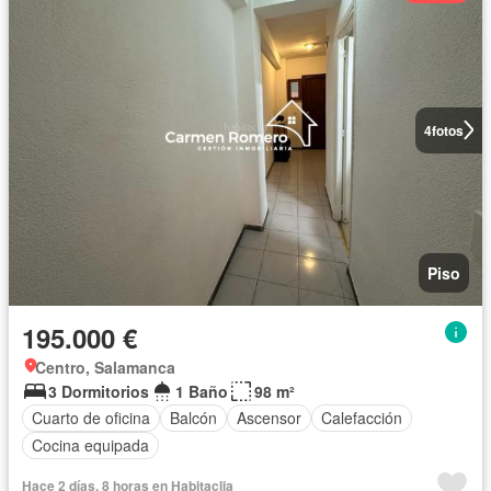
4
fotos
Piso
195.000 €
Centro, Salamanca
3 Dormitorios
1 Baño
98 m²
Cuarto de oficina
Balcón
Ascensor
Calefacción
Cocina equipada
Hace 2 días, 8 horas en Habitaclia