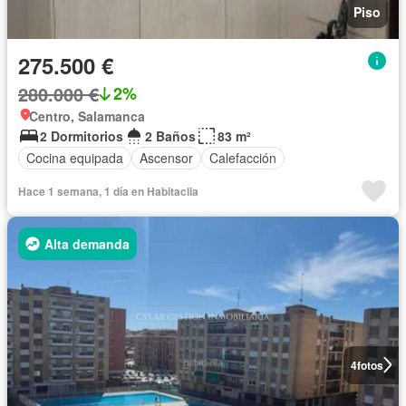
Piso
275.500 €
280.000 €
2%
Centro, Salamanca
2 Dormitorios
2 Baños
83 m²
Cocina equipada
Ascensor
Calefacción
Hace 1 semana, 1 día en Habitaclia
Alta demanda
4
fotos