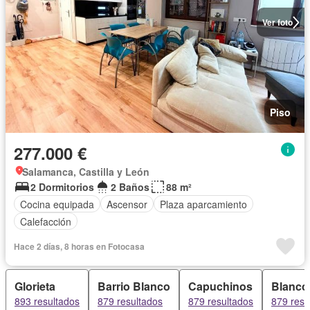
Ver foto
Piso
277.000 €
Salamanca, Castilla y León
2 Dormitorios
2 Baños
88 m²
Cocina equipada
Ascensor
Plaza aparcamiento
Calefacción
Hace 2 días, 8 horas en Fotocasa
Glorieta
Barrio Blanco
Capuchinos
Blanco
893 resultados
879 resultados
879 resultados
879 resu