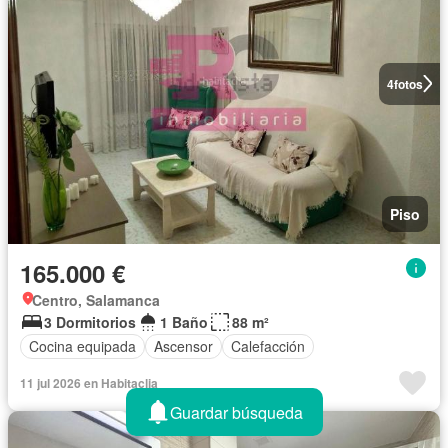
4
fotos
Piso
165.000 €
Centro, Salamanca
3 Dormitorios
1 Baño
88 m²
Cocina equipada
Ascensor
Calefacción
11 jul 2026 en Habitaclia
Guardar búsqueda