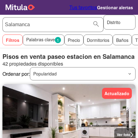
Tus favoritos
Gestionar alertas
Distrito
Palabras clave
Filtros
1
Precio
Dormitorios
Baños
T
Pisos en venta paseo estacion en Salamanca
42 propiedades disponibles
Ordenar por:
Popularidad
Actualizado
Ver foto