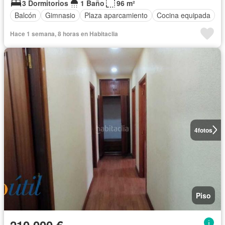
3 Dormitorios
1 Baño
96 m²
Balcón
Gimnasio
Plaza aparcamiento
Cocina equipada
Hace 1 semana, 8 horas en Habitaclia
4
fotos
Piso
210.000 €