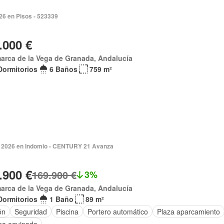
026 en Pisos - 523339
.000 €
arca de la Vega de Granada, Andalucía
Dormitorios
6 Baños
759 m²
 2026 en Indomio - CENTURY 21 Avanza
.900 €
169.900 €
3%
arca de la Vega de Granada, Andalucía
Dormitorios
1 Baño
89 m²
ón
Seguridad
Piscina
Portero automático
Plaza aparcamiento
na equipada