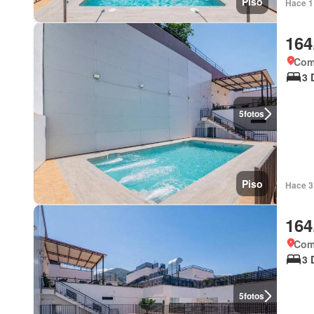
Piso
Hace 1
164
Com
3 
5
fotos
Piso
Hace 3
164
Com
3 
5
fotos