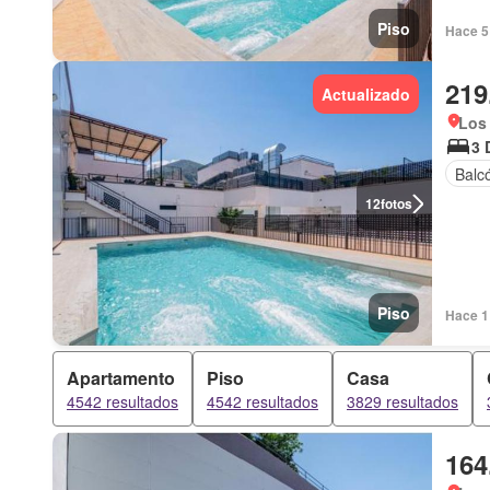
Piso
Hace 5 
219
Actualizado
Los 
3 
Balc
12
fotos
Piso
Hace 1 
Apartamento
Piso
Casa
4542 resultados
4542 resultados
3829 resultados
164