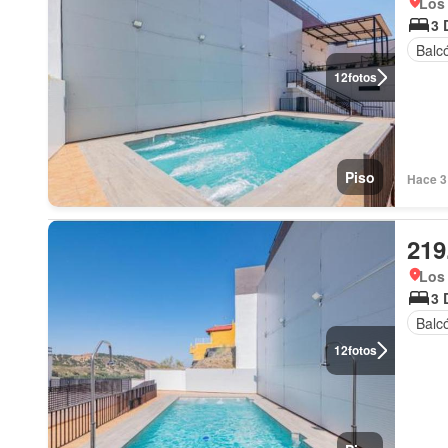
Los 
3 
Balc
12
fotos
Piso
Hace 3 
219
Los 
3 
Balc
12
fotos