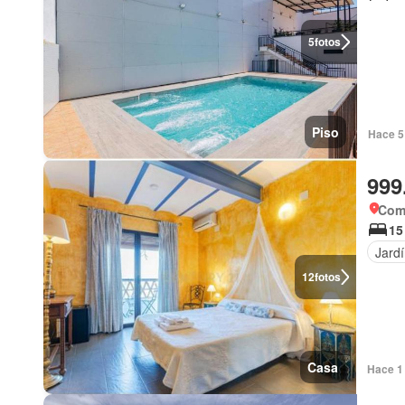
5
fotos
Piso
Hace 5
999
Coma
15
Jard
12
fotos
Casa
Hace 1 