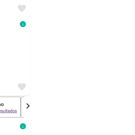
no
Loft
Ático
esultados
226 resultados
226 resultados