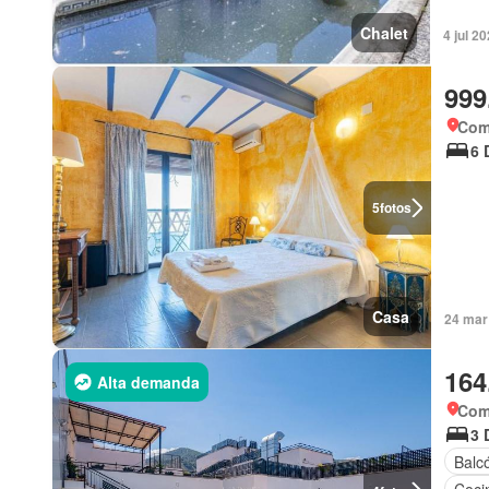
Chalet
4 jul 2
999
Com
6 
5
fotos
Casa
24 mar
164
Alta demanda
Com
3 
Balc
Coci