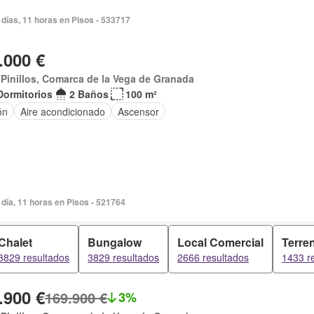
días, 11 horas en Pisos - 533717
.000 €
Pinillos, Comarca de la Vega de Granada
Dormitorios
2 Baños
100 m²
ón
Aire acondicionado
Ascensor
día, 11 horas en Pisos - 521764
Chalet
Bungalow
Local Comercial
Terre
3829 resultados
3829 resultados
2666 resultados
1433 r
.900 €
169.900 €
3%