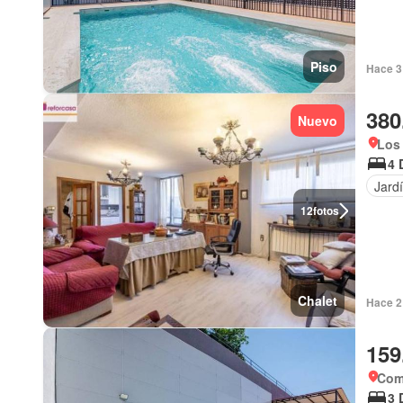
Piso
Hace 3
380
Nuevo
Los 
4 
Jard
12
fotos
Chalet
Hace 2 
159
Com
3 