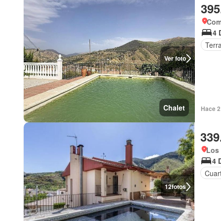
395
Com
4 
Terr
Ver foto
Chalet
Hace 2
339
Los 
4 
Cuart
12
fotos