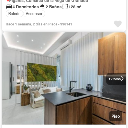
Fígares, Comarca de la Vega de Granada
4 Dormitorios
2 Baños
128 m²
Balcón
Ascensor
Hace 1 semana, 2 días en Pisos - 998141
12
fotos
Piso