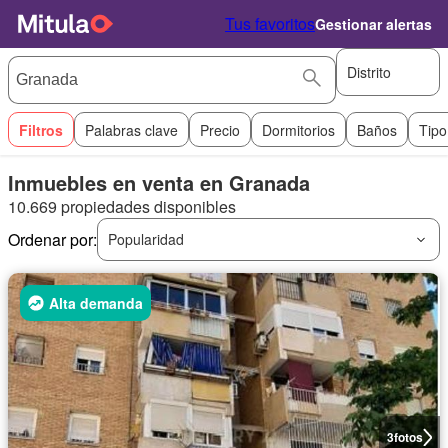
Tus favoritos
Gestionar alertas
Distrito
Filtros
Palabras clave
Precio
Dormitorios
Baños
Tipo
Inmuebles en venta en Granada
10.669 propiedades disponibles
Ordenar por:
Popularidad
Alta demanda
3
fotos