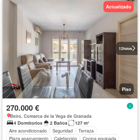
Actualizado
12
fotos
Piso
270.000 €
Beiro, Comarca de la Vega de Granada
4 Dormitorios
2 Baños
127 m²
Aire acondicionado
Seguridad
Terraza
Plaza aparcamiento
Calefacción
Cocina equipada