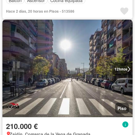
Balcón
Ascensor
Cocina equipada
Hace 2 días, 20 horas en Pisos - 513586
12
fotos
Piso
210.000 €
Zaidín, Comarca de la Vega de Granada