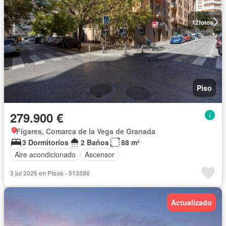
12
fotos
Piso
279.900 €
Fígares, Comarca de la Vega de Granada
3 Dormitorios
2 Baños
88 m²
Aire acondicionado
Ascensor
3 jul 2026 en Pisos - 513586
Actualizado