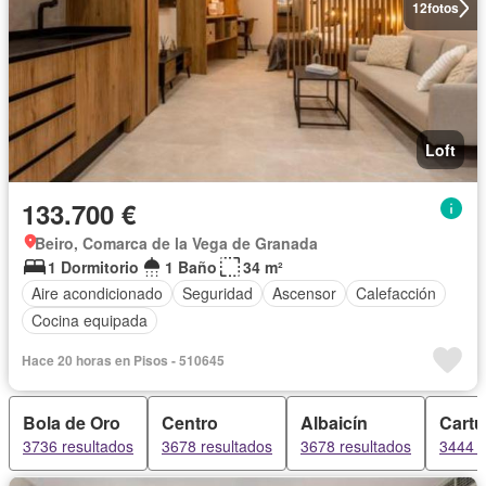
12
fotos
Loft
133.700 €
Beiro, Comarca de la Vega de Granada
1 Dormitorio
1 Baño
34 m²
Aire acondicionado
Seguridad
Ascensor
Calefacción
Cocina equipada
Hace 20 horas en Pisos - 510645
Bola de Oro
Centro
Albaicín
Cartu
3736 resultados
3678 resultados
3678 resultados
3444 r