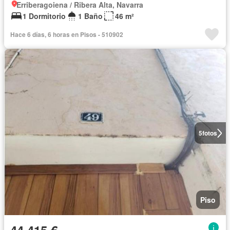
Erriberagoiena / Ribera Alta, Navarra
1 Dormitorio
1 Baño
46 m²
Hace 6 días, 6 horas en Pisos - 510902
5
fotos
Piso