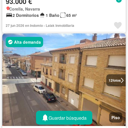
93.000 €
Corella, Navarra
2 Dormitorios
1 Baño
65 m²
27 jun 2026 en Indomio - Laiak Inmobiliaria
Alta demanda
12
fotos
Guardar búsqueda
Piso