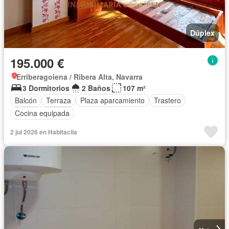
Dúplex
195.000 €
Erriberagoiena / Ribera Alta, Navarra
3 Dormitorios
2 Baños
107 m²
Balcón
Terraza
Plaza aparcamiento
Trastero
Cocina equipada
2 jul 2026 en Habitaclia