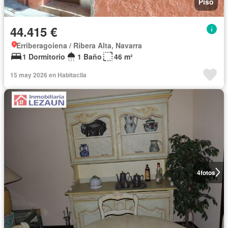
Piso
44.415 €
Erriberagoiena / Ribera Alta, Navarra
1 Dormitorio
1 Baño
46 m²
15 may 2026 en Habitaclia
4
fotos