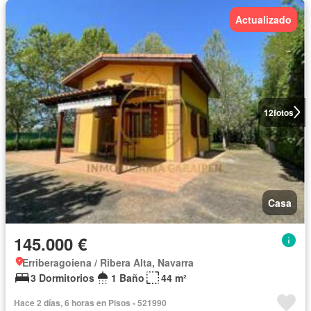
Actualizado
12
fotos
Casa
145.000 €
Erriberagoiena / Ribera Alta, Navarra
3 Dormitorios
1 Baño
44 m²
Hace 2 días, 6 horas en Pisos - 521990