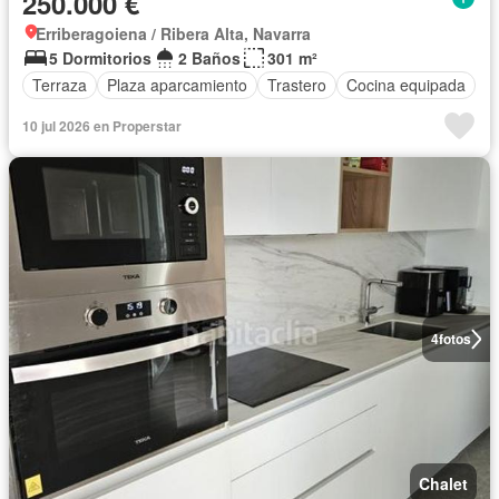
250.000 €
Erriberagoiena / Ribera Alta, Navarra
5 Dormitorios
2 Baños
301 m²
Terraza
Plaza aparcamiento
Trastero
Cocina equipada
10 jul 2026 en Properstar
4
fotos
Chalet