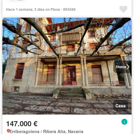
Hace 1 semana, 3 días en Pisos - 993586
5
fotos
Casa
147.000 €
Erriberagoiena / Ribera Alta, Navarra