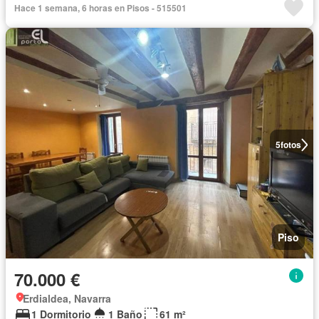
Hace 1 semana, 6 horas en Pisos - 515501
5
fotos
Piso
70.000 €
Erdialdea, Navarra
1 Dormitorio
1 Baño
61 m²