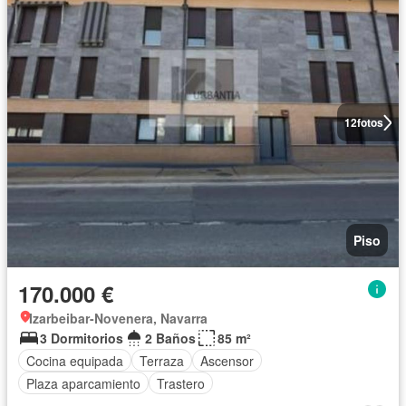
12
fotos
Piso
170.000 €
Izarbeibar-Novenera, Navarra
3 Dormitorios
2 Baños
85 m²
Cocina equipada
Terraza
Ascensor
Plaza aparcamiento
Trastero