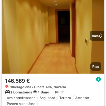
4
fotos
Piso
146.569 €
Erriberagoiena / Ribera Alta, Navarra
2 Dormitorios
1 Baño
94 m²
Aire acondicionado
Seguridad
Terraza
Ascensor
Portero automático