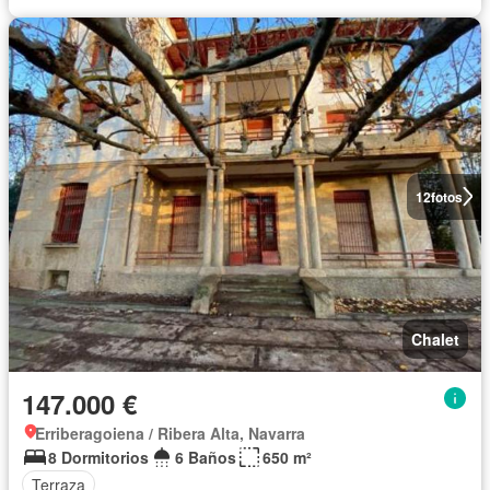
12
fotos
Chalet
147.000 €
Erriberagoiena / Ribera Alta, Navarra
8 Dormitorios
6 Baños
650 m²
Terraza