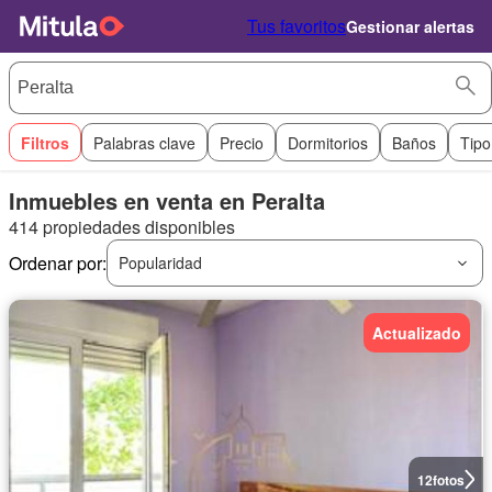
Tus favoritos
Gestionar alertas
Filtros
Palabras clave
Precio
Dormitorios
Baños
Tipo
Inmuebles en venta en Peralta
414 propiedades disponibles
Ordenar por:
Popularidad
Actualizado
12
fotos