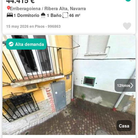
44.415 €
Erriberagoiena / Ribera Alta, Navarra
1 Dormitorio
1 Baño
46 m²
15 may 2026 en Pisos - 996863
Alta demanda
12
fotos
Casa