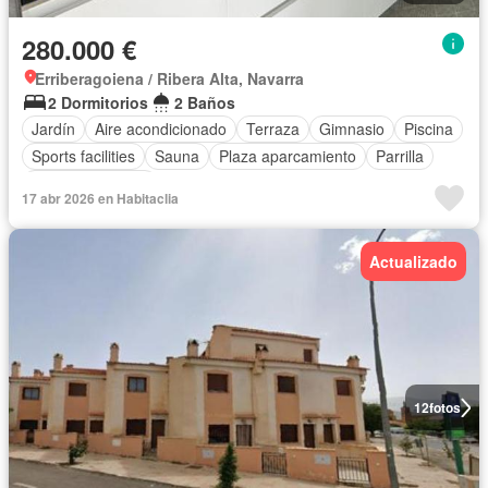
280.000 €
Erriberagoiena / Ribera Alta, Navarra
2 Dormitorios
2 Baños
Jardín
Aire acondicionado
Terraza
Gimnasio
Piscina
Sports facilities
Sauna
Plaza aparcamiento
Parrilla
Cocina equipada
17 abr 2026 en Habitaclia
Actualizado
12
fotos