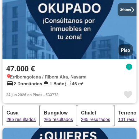
3
fotos
Piso
47.000 €
Erriberagoiena / Ribera Alta, Navarra
2 Dormitorios
1 Baño
46 m²
24 jun 2026 en Pisos - 533778
Casa
Bungalow
Chalet
Terreno
265 resultados
265 resultados
265 resultados
131 resul