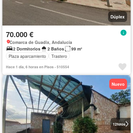
Dúplex
70.000 €
Comarca de Guadix, Andalucía
2 Dormitorios
2 Baños
99 m²
Plaza aparcamiento
Trastero
Hace 1 día, 6 horas en Pisos - 510554
Nuevo
12
fotos