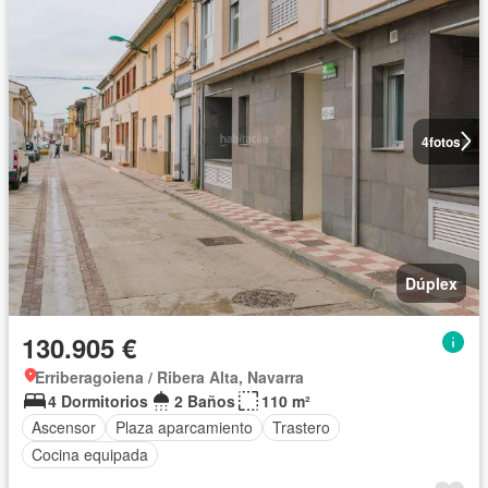
4
fotos
Dúplex
130.905 €
Erriberagoiena / Ribera Alta, Navarra
4 Dormitorios
2 Baños
110 m²
Ascensor
Plaza aparcamiento
Trastero
Cocina equipada