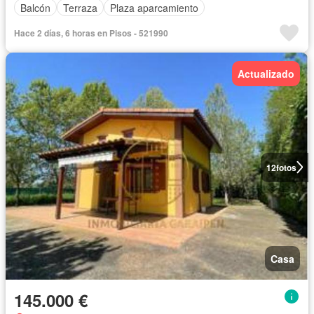
Balcón
Terraza
Plaza aparcamiento
Hace 2 días, 6 horas en Pisos - 521990
Actualizado
12
fotos
Casa
145.000 €