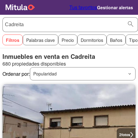
Tus favoritos
Gestionar alertas
Filtros
Palabras clave
Precio
Dormitorios
Baños
Tipo
Inmuebles en venta en Cadreita
680 propiedades disponibles
Ordenar por:
Popularidad
2
fotos