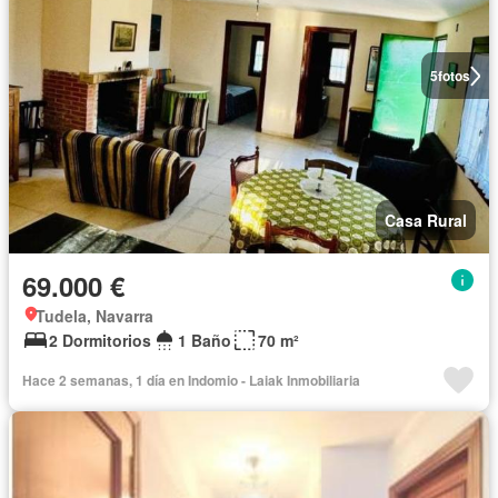
5
fotos
Casa Rural
69.000 €
Tudela, Navarra
2 Dormitorios
1 Baño
70 m²
Hace 2 semanas, 1 día en Indomio - Laiak Inmobiliaria