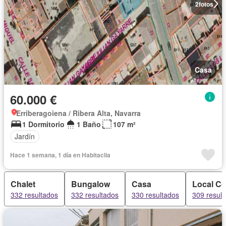
2
fotos
Casa
60.000 €
Erriberagoiena / Ribera Alta, Navarra
1 Dormitorio
1 Baño
107 m²
Jardín
Hace 1 semana, 1 día en Habitaclia
Chalet
Bungalow
Casa
Local Co
332 resultados
332 resultados
330 resultados
309 resul