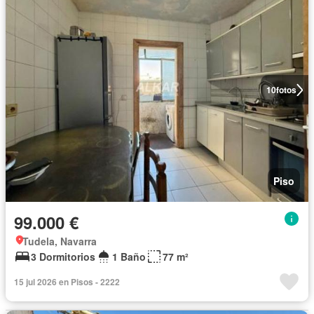
10
fotos
Piso
99.000 €
Tudela, Navarra
3 Dormitorios
1 Baño
77 m²
15 jul 2026 en Pisos - 2222