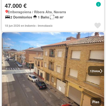
47.000 €
Erriberagoiena / Ribera Alta, Navarra
2 Dormitorios
1 Baño
46 m²
18 jun 2026 en Indomio - Immobasic
12
fotos
Piso