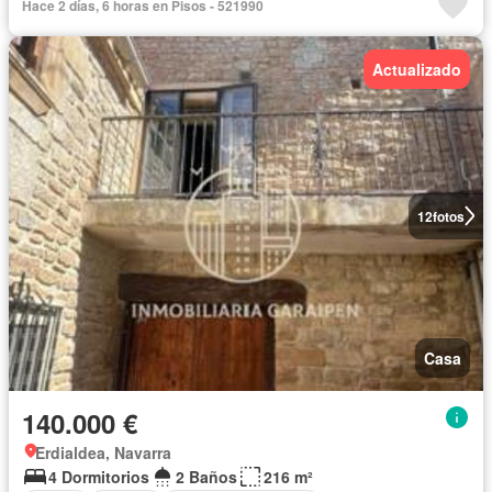
Hace 2 días, 6 horas en Pisos - 521990
Actualizado
12
fotos
Casa
140.000 €
Erdialdea, Navarra
4 Dormitorios
2 Baños
216 m²