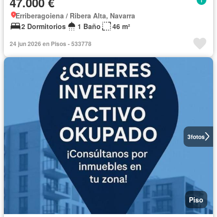
47.000 €
Erriberagoiena / Ribera Alta, Navarra
2 Dormitorios
1 Baño
46 m²
24 jun 2026 en Pisos - 533778
3
fotos
Piso