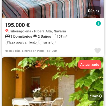
Dúplex
195.000 €
Erriberagoiena / Ribera Alta, Navarra
3 Dormitorios
2 Baños
107 m²
Plaza aparcamiento
Trastero
Hace 2 días, 6 horas en Pisos - 521990
Actualizado
12
fotos