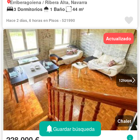
Erriberagoiena / Ribera Alta, Navarra
3 Dormitorios
1 Baño
44 m²
Hace 2 días, 6 horas en Pisos - 521990
Actualizado
12
fotos
Chalet
Guardar búsqueda
228.000 €