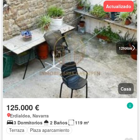
Actualizado
12
fotos
Casa
125.000 €
Erdialdea, Navarra
3 Dormitorios
2 Baños
119 m²
Terraza
Plaza aparcamiento