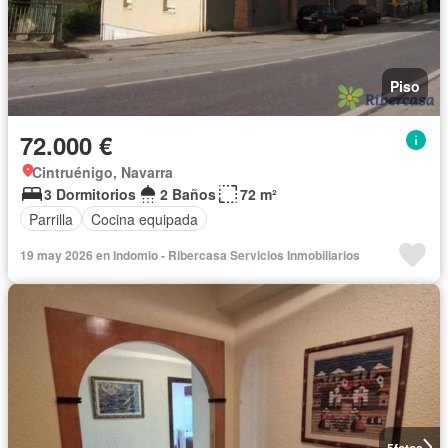
Piso
72.000 €
Cintruénigo, Navarra
3 Dormitorios
2 Baños
72 m²
Parrilla
Cocina equipada
19 may 2026 en Indomio - Ribercasa Servicios Inmobiliarios
5
fotos