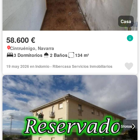
Casa
58.600 €
Cintruénigo, Navarra
3 Dormitorios
2 Baños
134 m²
19 may 2026 en Indomio - Ribercasa Servicios Inmobiliarios
5
fotos