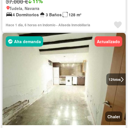
37.000 €
11%
Tudela, Navarra
4 Dormitorios
3 Baños
128 m²
Hace 1 día, 6 horas en Indomio - Aliseda Inmobiliaria
Alta demanda
Actualizado
12
fotos
Chalet