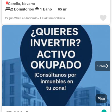
Corella, Navarra
2 Dormitorios
1 Baño
65 m²
27 jun 2026 en Indomio - Laiak Inmobiliaria
3
fotos
Piso