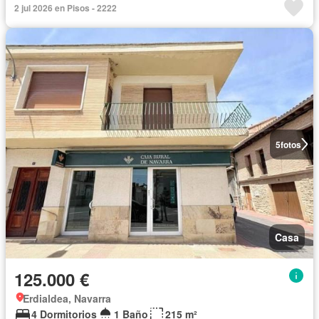
2 jul 2026 en Pisos - 2222
5
fotos
Casa
125.000 €
Erdialdea, Navarra
4 Dormitorios
1 Baño
215 m²