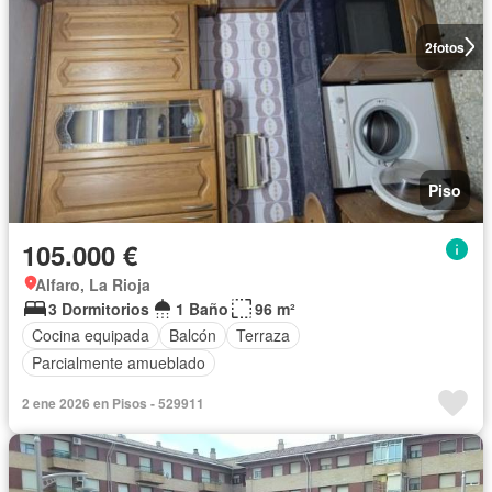
2
fotos
Piso
105.000 €
Alfaro, La Rioja
3 Dormitorios
1 Baño
96 m²
Cocina equipada
Balcón
Terraza
Parcialmente amueblado
2 ene 2026 en Pisos - 529911