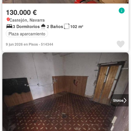
130.000 €
Castejón, Navarra
3 Dormitorios
2 Baños
102 m²
Plaza aparcamiento
9 jun 2026 en Pisos - 514344
5
fotos