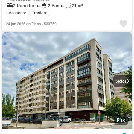
2 Dormitorios
2 Baños
71 m²
Ascensor
Trastero
24 jun 2026 en Pisos - 533759
5
fotos
Piso