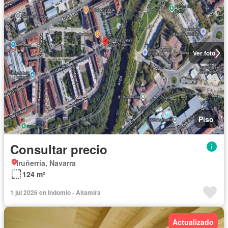
Ver foto
Piso
Consultar precio
Iruñerria, Navarra
124 m²
1 jul 2026 en Indomio - Altamira
Actualizado