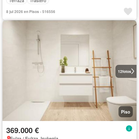
Terraza
Trastero
8 jul 2026 en Pisos - 516556
12
fotos
Piso
369.000 €
Eulza / Eultza, Iruñerria