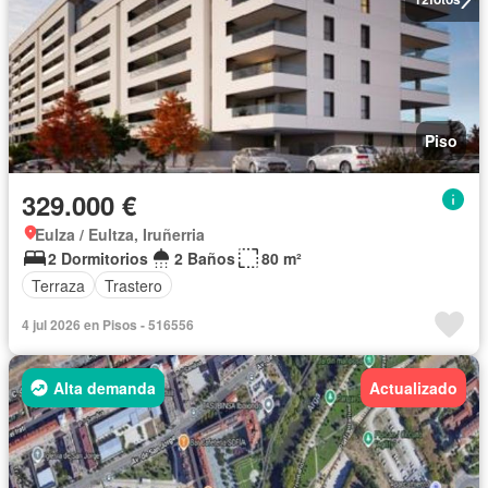
Piso
329.000 €
Eulza / Eultza, Iruñerria
2 Dormitorios
2 Baños
80 m²
Terraza
Trastero
4 jul 2026 en Pisos - 516556
Alta demanda
Actualizado