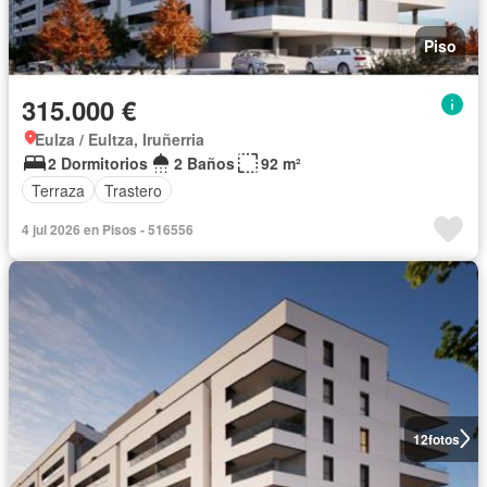
Piso
315.000 €
Eulza / Eultza, Iruñerria
2 Dormitorios
2 Baños
92 m²
Terraza
Trastero
4 jul 2026 en Pisos - 516556
12
fotos