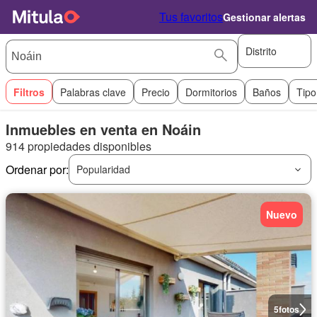
Tus favoritos
Gestionar alertas
Distrito
Filtros
Palabras clave
Precio
Dormitorios
Baños
Tipo
Inmuebles en venta en Noáin
914 propiedades disponibles
Ordenar por:
Popularidad
Nuevo
5
fotos