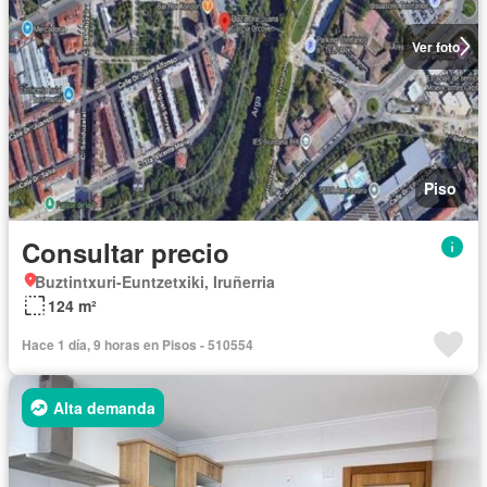
Ver foto
Piso
Consultar precio
Buztintxuri-Euntzetxiki, Iruñerria
124 m²
Hace 1 día, 9 horas en Pisos - 510554
Alta demanda