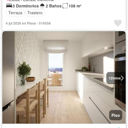
3 Dormitorios
2 Baños
108 m²
Terraza
Trastero
4 jul 2026 en Pisos - 516556
12
fotos
Piso