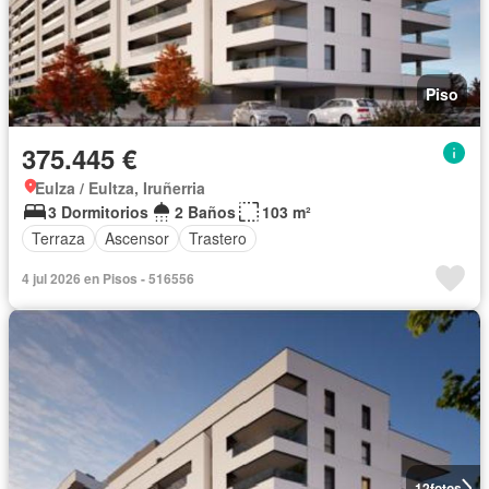
Piso
375.445 €
Eulza / Eultza, Iruñerria
3 Dormitorios
2 Baños
103 m²
Terraza
Ascensor
Trastero
4 jul 2026 en Pisos - 516556
12
fotos