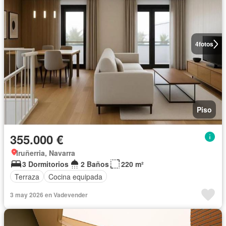
4
fotos
Piso
355.000 €
Iruñerria, Navarra
3 Dormitorios
2 Baños
220 m²
Terraza
Cocina equipada
3 may 2026 en Vadevender