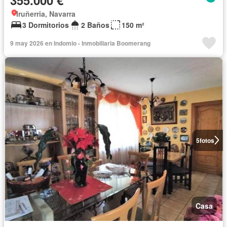
355.000 €
Iruñerria, Navarra
3 Dormitorios
2 Baños
150 m²
9 may 2026 en Indomio - Inmobiliaria Boomerang
5
fotos
Casa