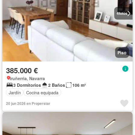
4
fotos
Piso
385.000 €
Iruñerria, Navarra
3 Dormitorios
2 Baños
106 m²
Jardín
Cocina equipada
20 jun 2026 en Properstar