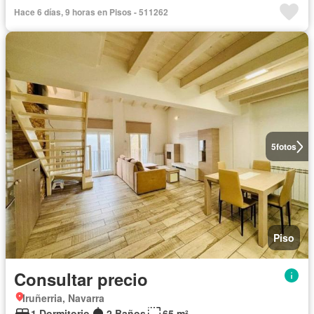
Hace 6 días, 9 horas en Pisos - 511262
5
fotos
Piso
Consultar precio
Iruñerria, Navarra
1 Dormitorio
2 Baños
65 m²