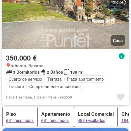
12
fotos
Casa
350.000 €
Iruñerria, Navarra
3 Dormitorios
2 Baños
188 m²
Cuarto de servicio
Terraza
Plaza aparcamiento
Trastero
Completamente amueblado
Hace 1 semana, 1 día en Pisos - 998059
Piso
Apartamento
Local Comercial
Chal
681 resultados
681 resultados
493 resultados
164 