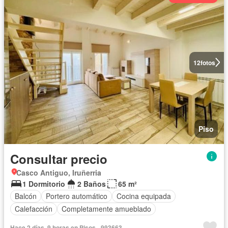
12
fotos
Piso
Consultar precio
Casco Antiguo, Iruñerria
1 Dormitorio
2 Baños
65 m²
Balcón
Portero automático
Cocina equipada
Calefacción
Completamente amueblado
Hace 2 días, 9 horas en Pisos - 993663