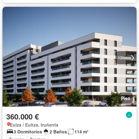
12
fotos
Piso
360.000 €
Eulza / Eultza, Iruñerria
3 Dormitorios
2 Baños
114 m²