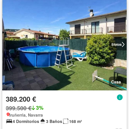
5
fotos
Casa
389.200 €
399.500 €
3%
Iruñerria, Navarra
4 Dormitorios
3 Baños
168 m²