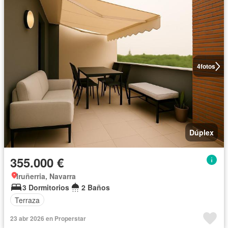
4
fotos
Dúplex
355.000 €
Iruñerria, Navarra
3 Dormitorios
2 Baños
Terraza
23 abr 2026 en Properstar