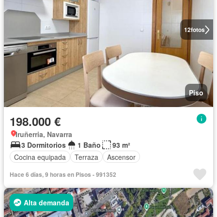
12
fotos
Piso
198.000 €
Iruñerria, Navarra
3 Dormitorios
1 Baño
93 m²
Cocina equipada
Terraza
Ascensor
Hace 6 días, 9 horas en Pisos - 991352
Alta demanda