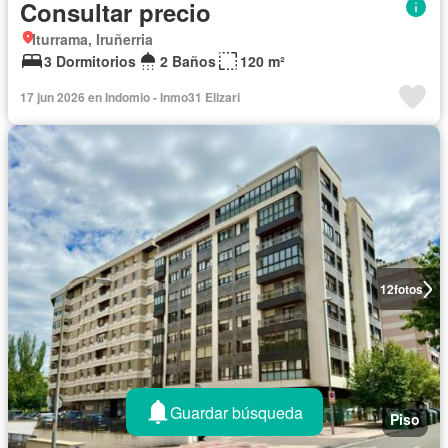
Consultar precio
Iturrama, Iruñerria
3 Dormitorios
2 Baños
120 m²
17 jun 2026 en Indomio - Inmo31 Elizari
12
fotos
Guardar búsqueda
Piso