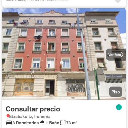
Ver foto
Piso
Consultar precio
Etxabakoitz, Iruñerria
3 Dormitorios
1 Baño
73 m²