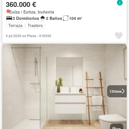
360.000 €
Eulza / Eultza, Iruñerria
3 Dormitorios
2 Baños
104 m²
Terraza
Trastero
4 jul 2026 en Pisos - 516556
12
fotos
Piso