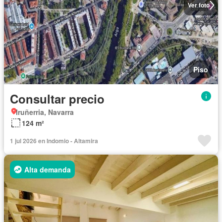
Ver foto
Piso
Consultar precio
Iruñerria, Navarra
124 m²
1 jul 2026 en Indomio - Altamira
Alta demanda