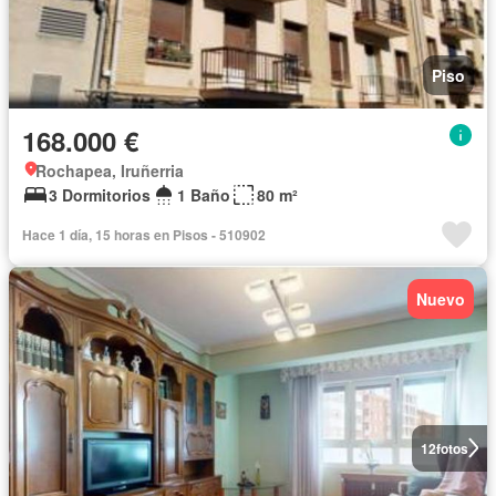
Piso
168.000 €
Rochapea, Iruñerria
3 Dormitorios
1 Baño
80 m²
Hace 1 día, 15 horas en Pisos - 510902
Nuevo
12
fotos