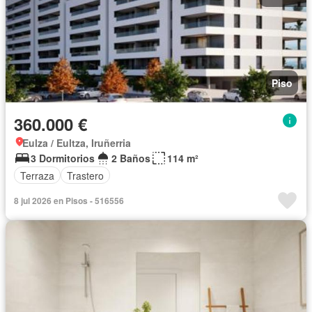
Piso
360.000 €
Eulza / Eultza, Iruñerria
3 Dormitorios
2 Baños
114 m²
Terraza
Trastero
8 jul 2026 en Pisos - 516556