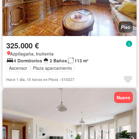
Piso
325.000 €
Azpilagaña, Iruñerria
4 Dormitorios
2 Baños
113 m²
Ascensor
Plaza aparcamiento
Hace 1 día, 15 horas en Pisos - 510227
Nuevo
12
fotos