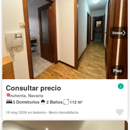
5
fotos
Piso
Consultar precio
Iruñerria, Navarra
3 Dormitorios
2 Baños
112 m²
19 may 2026 en Indomio - Metro Inmobiliaria