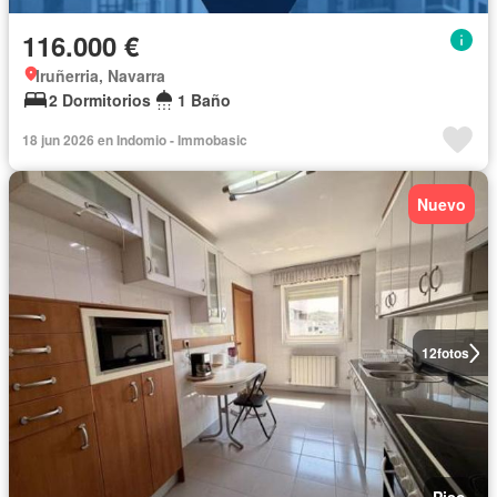
116.000 €
Iruñerria, Navarra
2 Dormitorios
1 Baño
18 jun 2026 en Indomio - Immobasic
Nuevo
12
fotos