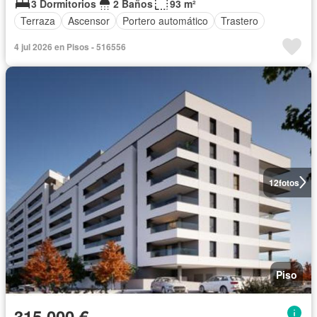
3 Dormitorios
2 Baños
93 m²
Terraza
Ascensor
Portero automático
Trastero
4 jul 2026 en Pisos - 516556
12
fotos
Piso
315.000 €