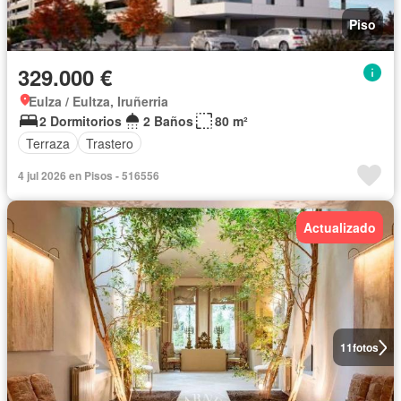
Piso
329.000 €
Eulza / Eultza, Iruñerria
2 Dormitorios
2 Baños
80 m²
Terraza
Trastero
4 jul 2026 en Pisos - 516556
Actualizado
11
fotos