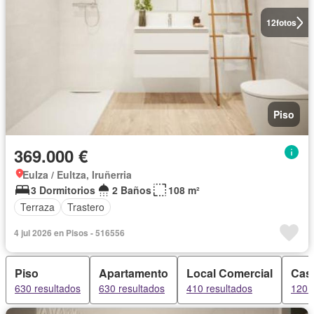
12
fotos
Piso
369.000 €
Eulza / Eultza, Iruñerria
3 Dormitorios
2 Baños
108 m²
Terraza
Trastero
4 jul 2026 en Pisos - 516556
Piso
Apartamento
Local Comercial
Cas
630 resultados
630 resultados
410 resultados
120 