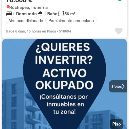
Rochapea, Iruñerria
1 Dormitorio
1 Baño
56 m²
Aire acondicionado
Parcialmente amueblado
Hace 6 días, 15 horas en Pisos - 510694
3
fotos
Piso