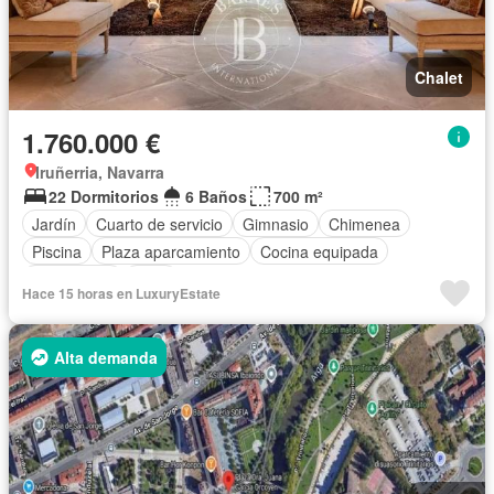
Chalet
1.760.000 €
Iruñerria, Navarra
22 Dormitorios
6 Baños
700 m²
Jardín
Cuarto de servicio
Gimnasio
Chimenea
Piscina
Plaza aparcamiento
Cocina equipada
Calefacción
Patio
Hace 15 horas en LuxuryEstate
Alta demanda