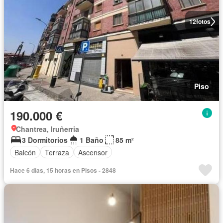
12
fotos
Piso
190.000 €
Chantrea, Iruñerria
3 Dormitorios
1 Baño
85 m²
Balcón
Terraza
Ascensor
Hace 6 días, 15 horas en Pisos - 2848