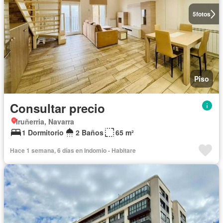
5
fotos
Piso
Consultar precio
Iruñerria, Navarra
1 Dormitorio
2 Baños
65 m²
Hace 1 semana, 6 días en Indomio - Habitare