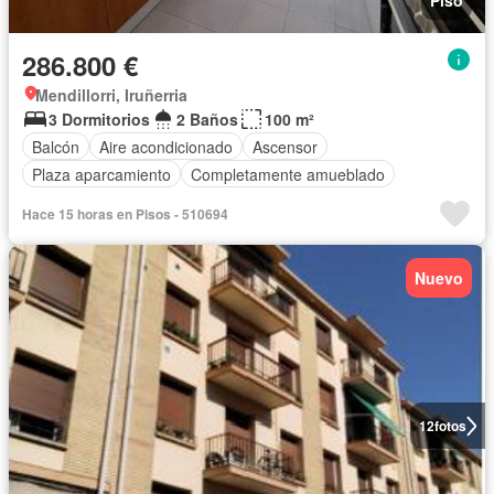
Piso
286.800 €
Mendillorri, Iruñerria
3 Dormitorios
2 Baños
100 m²
Balcón
Aire acondicionado
Ascensor
Plaza aparcamiento
Completamente amueblado
Hace 15 horas en Pisos - 510694
Nuevo
12
fotos