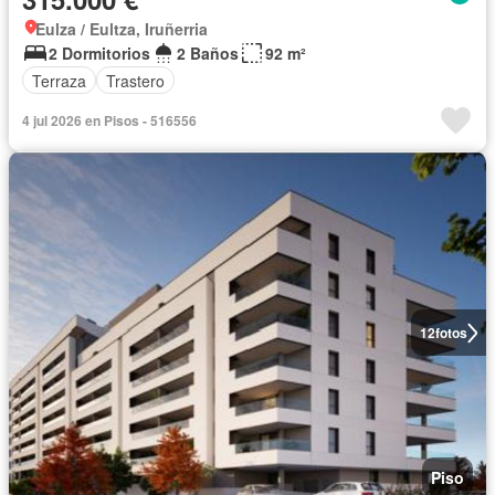
Eulza / Eultza, Iruñerria
2 Dormitorios
2 Baños
92 m²
Terraza
Trastero
4 jul 2026 en Pisos - 516556
12
fotos
Piso