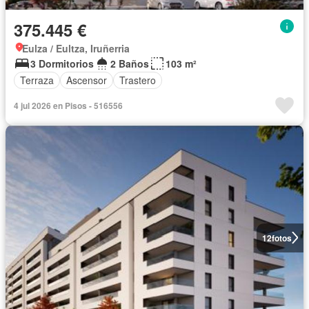
375.445 €
Eulza / Eultza, Iruñerria
3 Dormitorios
2 Baños
103 m²
Terraza
Ascensor
Trastero
4 jul 2026 en Pisos - 516556
12
fotos