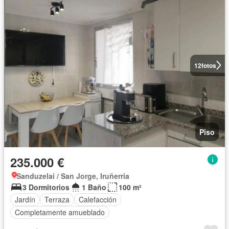
12
fotos
Piso
235.000 €
Sanduzelai / San Jorge, Iruñerria
3 Dormitorios
1 Baño
100 m²
Jardín
Terraza
Calefacción
Completamente amueblado