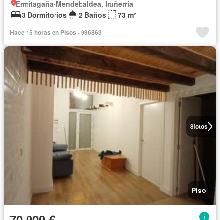
Ermitagaña-Mendebaldea, Iruñerria
3 Dormitorios
2 Baños
73 m²
Hace 15 horas en Pisos - 996863
8
fotos
Piso
70.000 €