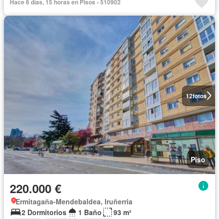
Hace 6 días, 15 horas en Pisos - 510902
12
fotos
Piso
220.000 €
Ermitagaña-Mendebaldea, Iruñerria
2 Dormitorios
1 Baño
93 m²