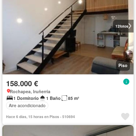
12
fotos
Piso
158.000 €
Rochapea, Iruñerria
1 Dormitorio
1 Baño
85 m²
Aire acondicionado
Hace 6 días, 15 horas en Pisos - 510694