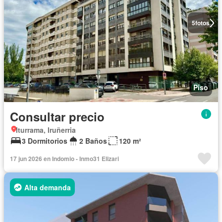
5
fotos
Piso
Consultar precio
Iturrama, Iruñerria
3 Dormitorios
2 Baños
120 m²
17 jun 2026 en Indomio - Inmo31 Elizari
Alta demanda