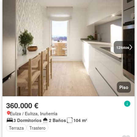
12
fotos
Piso
360.000 €
Eulza / Eultza, Iruñerria
3 Dormitorios
2 Baños
104 m²
Terraza
Trastero