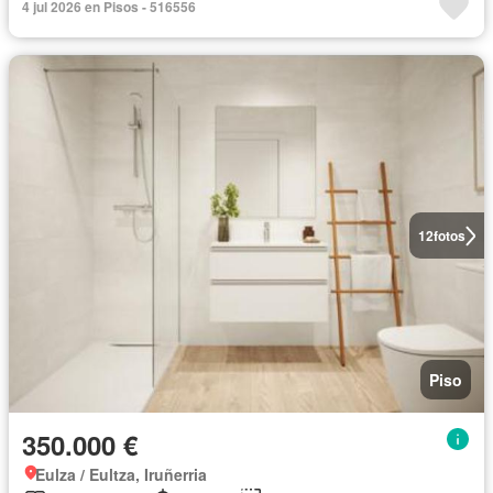
4 jul 2026 en Pisos - 516556
12
fotos
Piso
350.000 €
Eulza / Eultza, Iruñerria