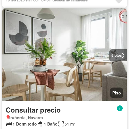
18 feb 2026 en Indomio - SIF Gestión de Inmuebles
5
fotos
Piso
Consultar precio
Iruñerria, Navarra
1 Dormitorio
1 Baño
51 m²