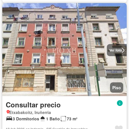
Ver foto
Piso
Consultar precio
Etxabakoitz, Iruñerria
3 Dormitorios
1 Baño
73 m²