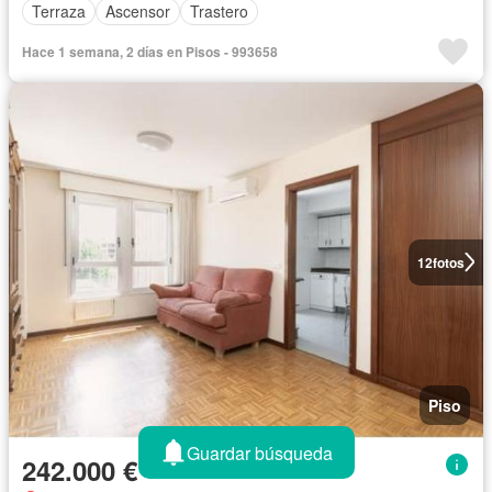
Terraza
Ascensor
Trastero
Hace 1 semana, 2 días en Pisos - 993658
12
fotos
Piso
Guardar búsqueda
242.000 €