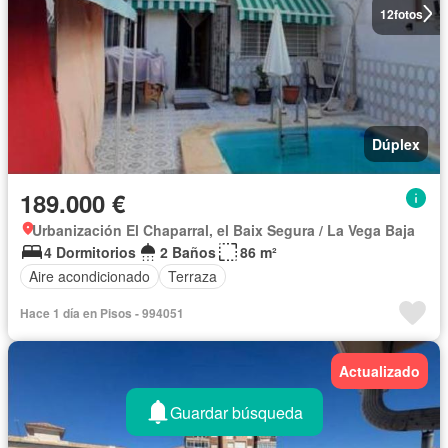
12
fotos
Dúplex
189.000 €
Urbanización El Chaparral, el Baix Segura / La Vega Baja
4 Dormitorios
2 Baños
86 m²
Aire acondicionado
Terraza
Hace 1 día en Pisos - 994051
Actualizado
Guardar búsqueda