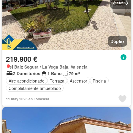
Ver foto
Dúplex
219.900 €
el Baix Segura / La Vega Baja, Valencia
2 Dormitorios
1 Baño
79 m²
Aire acondicionado
Terraza
Ascensor
Piscina
Completamente amueblado
11 may 2026 en Fotocasa