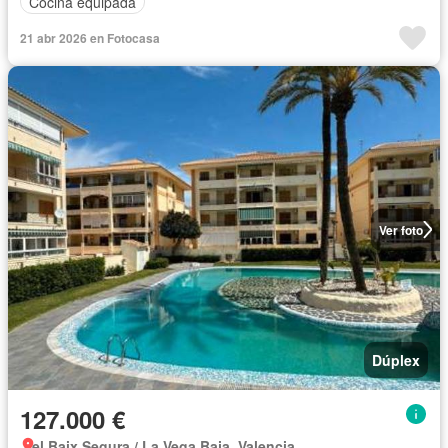
Cocina equipada
21 abr 2026 en Fotocasa
Ver foto
Dúplex
127.000 €
el Baix Segura / La Vega Baja, Valencia