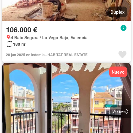
Dúplex
106.000 €
el Baix Segura / La Vega Baja, Valencia
180 m²
20 jun 2025 en Indomio - HABITAT REAL ESTATE
Nuevo
Ver foto