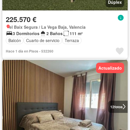
Dúplex
225.570 €
el Baix Segura / La Vega Baja, Valencia
3 Dormitorios
2 Baños
111 m²
Balcón
Cuarto de servicio
Terraza
Hace 1 día en Pisos - 532260
Actualizado
12
fotos