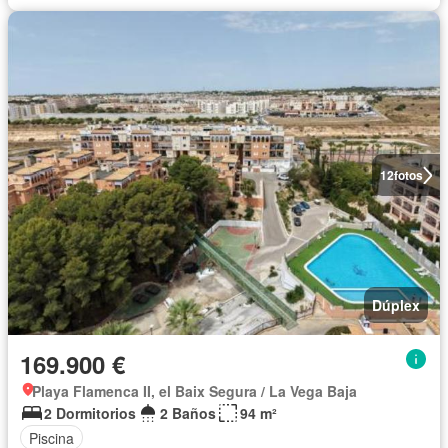
12
fotos
Dúplex
169.900 €
Playa Flamenca II, el Baix Segura / La Vega Baja
2 Dormitorios
2 Baños
94 m²
Piscina