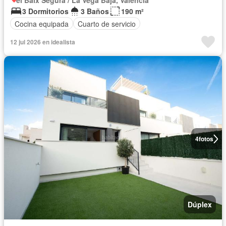
el Baix Segura / La Vega Baja, Valencia
3 Dormitorios
3 Baños
190 m²
Cocina equipada
Cuarto de servicio
12 jul 2026 en idealista
4
fotos
Dúplex