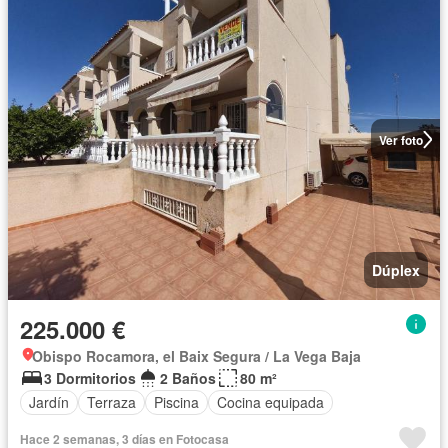
Ver foto
Dúplex
225.000 €
Obispo Rocamora, el Baix Segura / La Vega Baja
3 Dormitorios
2 Baños
80 m²
Jardín
Terraza
Piscina
Cocina equipada
Hace 2 semanas, 3 días en Fotocasa