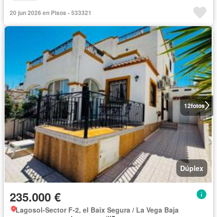
20 jun 2026 en Pisos - 533321
12
fotos
Dúplex
235.000 €
Lagosol-Sector F-2, el Baix Segura / La Vega Baja