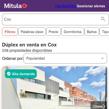
Tus favoritos
Gestionar alertas
Filtros
Palabras clave
Precio
Dormitorios
Baños
Tipo
Dúplex en venta en Cox
338 propiedades disponibles
Ordenar por:
Popularidad
Alta demanda
12
fotos