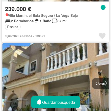
239.000 €
Villa Martín, el Baix Segura / La Vega Baja
2 Dormitorios
1 Baño
87 m²
Piscina
9 jun 2026 en Pisos - 533321
12
fotos
Guardar búsqueda