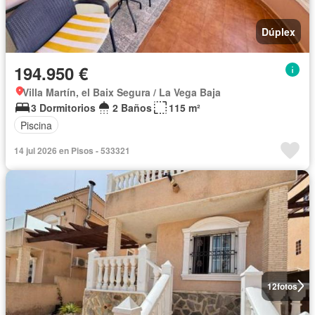
Dúplex
194.950 €
Villa Martín, el Baix Segura / La Vega Baja
3 Dormitorios
2 Baños
115 m²
Piscina
14 jul 2026 en Pisos - 533321
12
fotos