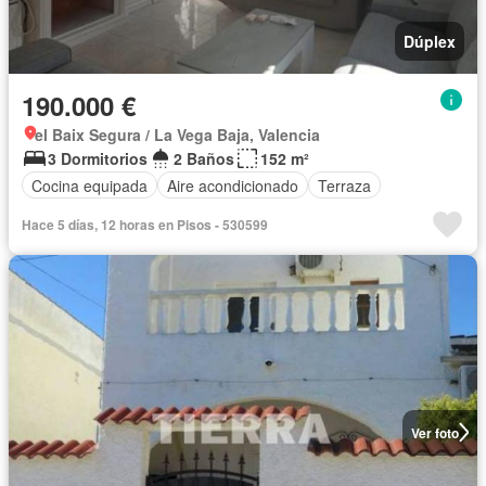
Dúplex
190.000 €
el Baix Segura / La Vega Baja, Valencia
3 Dormitorios
2 Baños
152 m²
Cocina equipada
Aire acondicionado
Terraza
Hace 5 días, 12 horas en Pisos - 530599
Ver foto