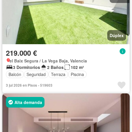
Dúplex
219.000 €
el Baix Segura / La Vega Baja, Valencia
3 Dormitorios
2 Baños
102 m²
Balcón
Seguridad
Terraza
Piscina
3 jul 2026 en Pisos - 519603
Alta demanda