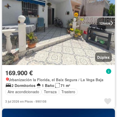
12
fotos
Dúplex
169.900 €
Urbanización la Florida, el Baix Segura / La Vega Baja
2 Dormitorios
1 Baño
71 m²
Aire acondicionado
Terraza
Trastero
3 jul 2026 en Pisos - 990108