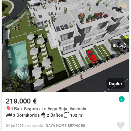
5
fotos
Dúplex
219.000 €
el Baix Segura / La Vega Baja, Valencia
3 Dormitorios
2 Baños
102 m²
24 jul 2025 en Indomio - DAYA HOME SERVICES