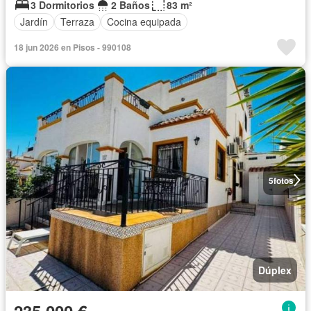
3 Dormitorios
2 Baños
83 m²
Jardín
Terraza
Cocina equipada
18 jun 2026 en Pisos - 990108
5
fotos
Dúplex