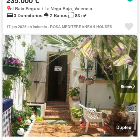
235.000 €
el Baix Segura / La Vega Baja, Valencia
3 Dormitorios
2 Baños
83 m²
17 jun 2026 en Indomio - ROSA MEDITERRANEAN HOUSES
5
fotos
Dúplex