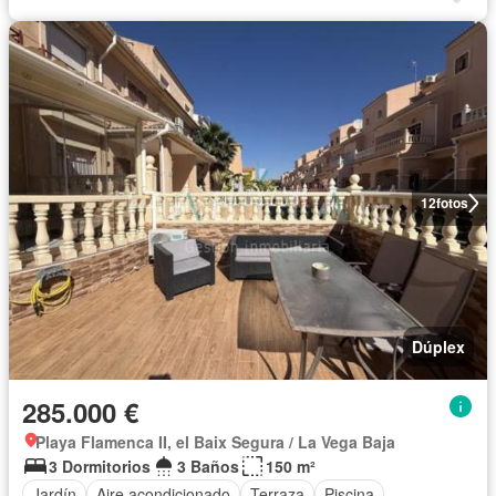
12
fotos
Dúplex
285.000 €
Playa Flamenca II, el Baix Segura / La Vega Baja
3 Dormitorios
3 Baños
150 m²
Jardín
Aire acondicionado
Terraza
Piscina