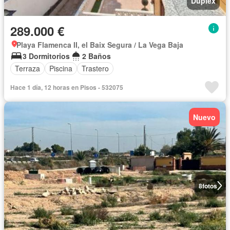
Dúplex
289.000 €
Playa Flamenca II, el Baix Segura / La Vega Baja
3 Dormitorios
2 Baños
Terraza
Piscina
Trastero
Hace 1 día, 12 horas en Pisos - 532075
Nuevo
8
fotos