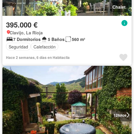
Chalet
395.000 €
Clavijo, La Rioja
7 Dormitorios
5 Baños
560 m²
Seguridad
Calefacción
Hace 2 semanas, 6 días en Habitaclia
12
fotos