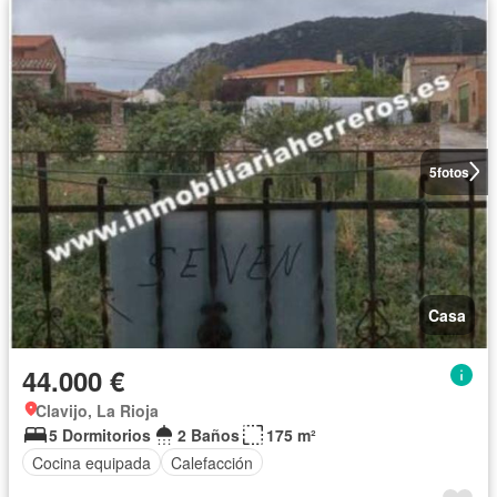
5
fotos
Casa
44.000 €
Clavijo, La Rioja
5 Dormitorios
2 Baños
175 m²
Cocina equipada
Calefacción