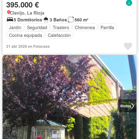
395.000 €
Clavijo, La Rioja
5 Dormitorios
3 Baños
560 m²
Jardín
Seguridad
Trastero
Chimenea
Parrilla
Cocina equipada
Calefacción
21 abr 2026 en Fotocasa
4
fotos