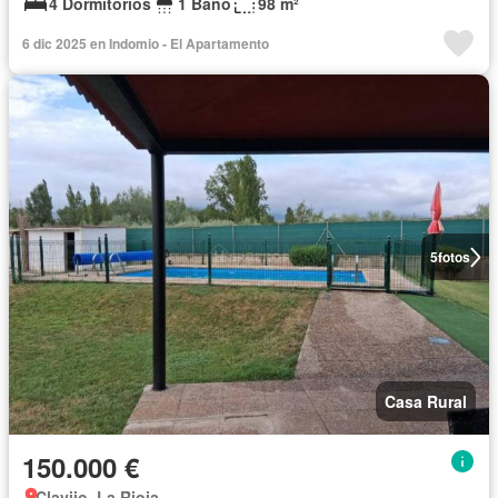
4 Dormitorios
1 Baño
98 m²
6 dic 2025 en Indomio - El Apartamento
5
fotos
Casa Rural
150.000 €
Clavijo, La Rioja