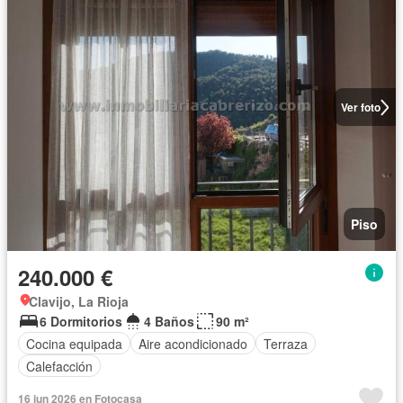
Ver foto
Piso
240.000 €
Clavijo, La Rioja
6 Dormitorios
4 Baños
90 m²
Cocina equipada
Aire acondicionado
Terraza
Calefacción
16 jun 2026 en Fotocasa