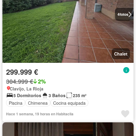
4
fotos
Chalet
299.999 €
304.999 €
2%
Clavijo, La Rioja
5 Dormitorios
3 Baños
235 m²
Piscina
Chimenea
Cocina equipada
Hace 1 semana, 19 horas en Habitaclia