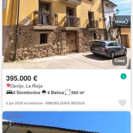
5
fotos
Casa
395.000 €
Clavijo, La Rioja
6 Dormitorios
6 Baños
560 m²
5 jun 2026 en Indomio - INMOBILIARIA IREGUA