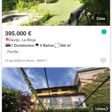
Casa
395.000 €
Clavijo, La Rioja
7 Dormitorios
5 Baños
560 m²
Parrilla
23 jun 2026 en Pisos - 996071
12
fotos