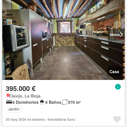
5
fotos
Casa
395.000 €
Clavijo, La Rioja
6 Dormitorios
6 Baños
570 m²
Jardín
20 may 2026 en Indomio - Inmobiliaria Sanz