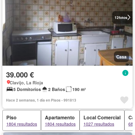
12
fotos
Casa
39.000 €
Clavijo, La Rioja
5 Dormitorios
2 Baños
190 m²
Hace 2 semanas, 1 día en Pisos - 991813
Piso
Apartamento
Local Comercial
Ca
1804 resultados
1804 resultados
1027 resultados
687