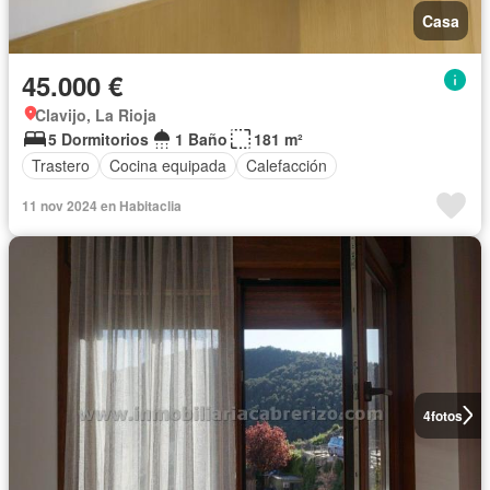
Casa
45.000 €
Clavijo, La Rioja
5 Dormitorios
1 Baño
181 m²
Trastero
Cocina equipada
Calefacción
11 nov 2024 en Habitaclia
4
fotos