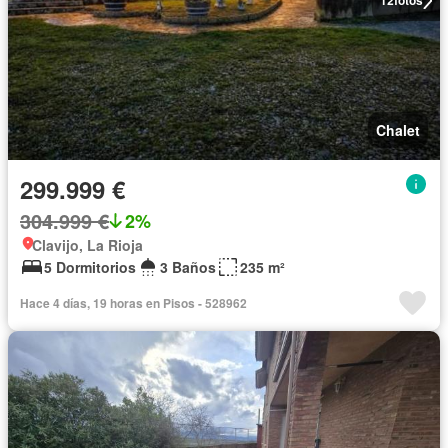
12
fotos
Chalet
299.999 €
304.999 €
2%
Clavijo, La Rioja
5 Dormitorios
3 Baños
235 m²
Hace 4 días, 19 horas en Pisos - 528962