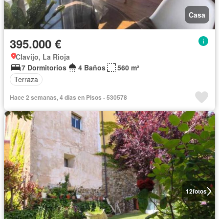
Casa
395.000 €
Clavijo, La Rioja
7 Dormitorios
4 Baños
560 m²
Terraza
Hace 2 semanas, 4 días en Pisos - 530578
12
fotos