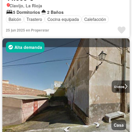
Clavijo, La Rioja
5 Dormitorios
2 Baños
Balcón
Trastero
Cocina equipada
Calefacción
25 jun 2025 en Properstar
Alta demanda
4
fotos
Casa