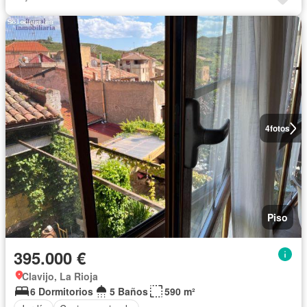
4
fotos
Piso
395.000 €
Clavijo, La Rioja
6 Dormitorios
5 Baños
590 m²