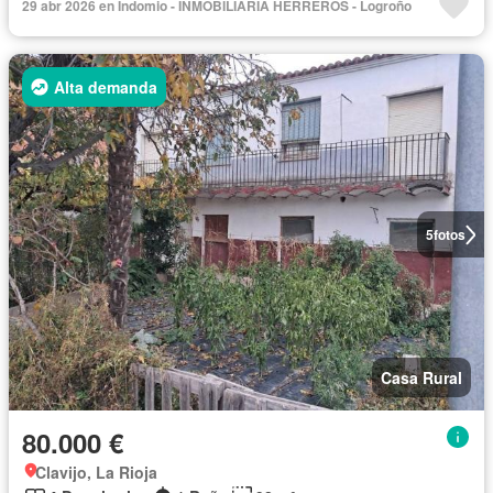
29 abr 2026 en Indomio - INMOBILIARIA HERREROS - Logroño
Alta demanda
5
fotos
Casa Rural
80.000 €
Clavijo, La Rioja