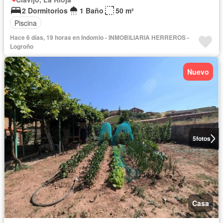
2 Dormitorios
1 Baño
50 m²
Piscina
Hace 6 días, 19 horas en Indomio - INMOBILIARIA HERREROS -
Logroño
Nuevo
5
fotos
Casa