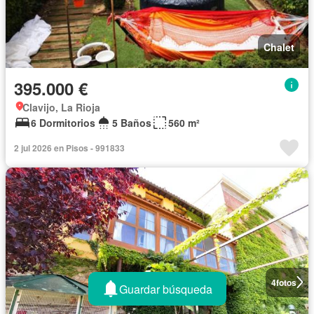
Chalet
395.000 €
Clavijo, La Rioja
6 Dormitorios
5 Baños
560 m²
2 jul 2026 en Pisos - 991833
4
fotos
Guardar búsqueda