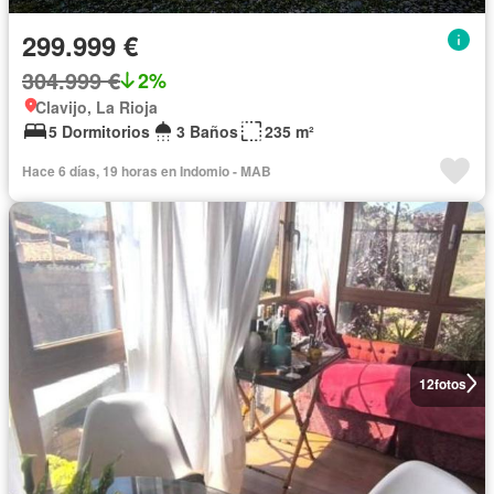
299.999 €
304.999 €
2%
Clavijo, La Rioja
5 Dormitorios
3 Baños
235 m²
Hace 6 días, 19 horas en Indomio - MAB
12
fotos