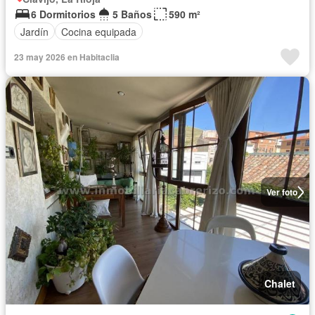
6 Dormitorios
5 Baños
590 m²
Jardín
Cocina equipada
23 may 2026 en Habitaclia
Ver foto
Chalet