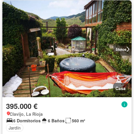
5
fotos
Casa
395.000 €
Clavijo, La Rioja
6 Dormitorios
6 Baños
560 m²
Jardín