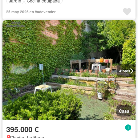
Jardín
Cocina equipada
25 may 2026 en Vadevender
4
fotos
Casa
395.000 €
Clavijo, La Rioja