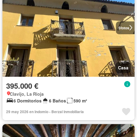
5
fotos
Casa
395.000 €
Clavijo, La Rioja
6 Dormitorios
6 Baños
590 m²
29 may 2026 en Indomio - Berzal Inmobiliaria