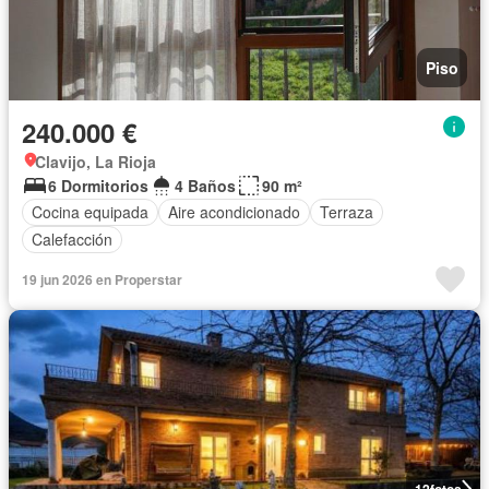
Piso
240.000 €
Clavijo, La Rioja
6 Dormitorios
4 Baños
90 m²
Cocina equipada
Aire acondicionado
Terraza
Calefacción
19 jun 2026 en Properstar