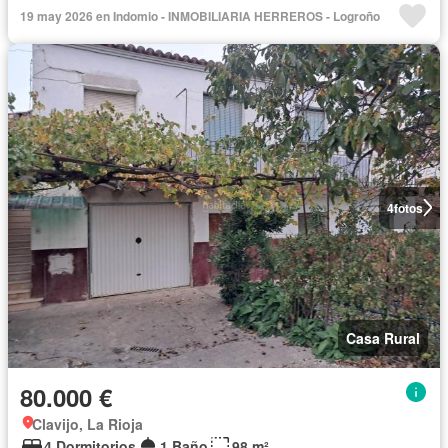
19 may 2026 en Indomio - INMOBILIARIA HERREROS - Logroño
4
fotos
Casa Rural
80.000 €
Clavijo, La Rioja
4 Dormitorios
1 Baño
98 m²