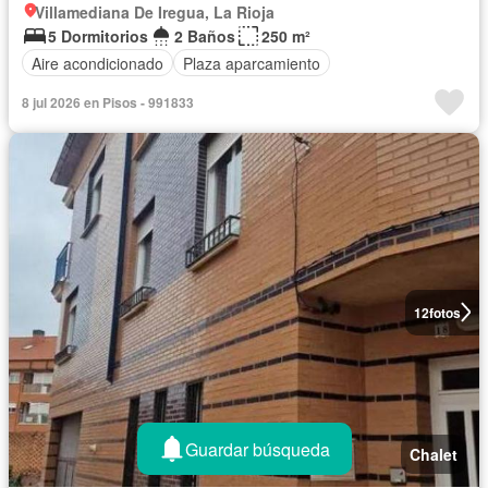
Villamediana De Iregua, La Rioja
5 Dormitorios
2 Baños
250 m²
Aire acondicionado
Plaza aparcamiento
8 jul 2026 en Pisos - 991833
12
fotos
Guardar búsqueda
Chalet