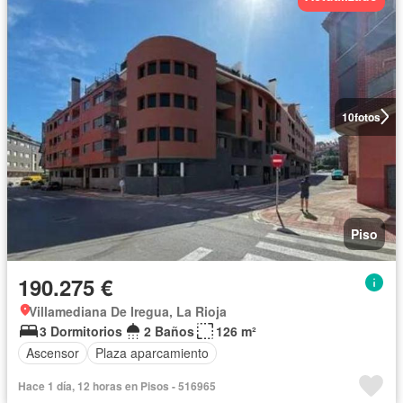
10
fotos
Piso
190.275 €
Villamediana De Iregua, La Rioja
3 Dormitorios
2 Baños
126 m²
Ascensor
Plaza aparcamiento
Hace 1 día, 12 horas en Pisos - 516965