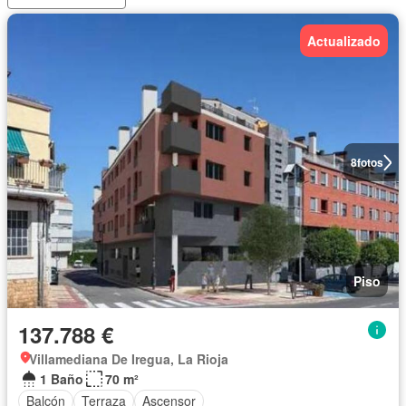
Actualizado
8
fotos
Piso
137.788 €
Villamediana De Iregua, La Rioja
1 Baño
70 m²
Balcón
Terraza
Ascensor