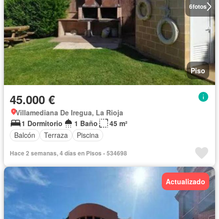
6
fotos
Piso
45.000 €
Villamediana De Iregua, La Rioja
1 Dormitorio
1 Baño
45 m²
Balcón
Terraza
Piscina
Hace 2 semanas, 4 días en Pisos - 534698
Actualizado