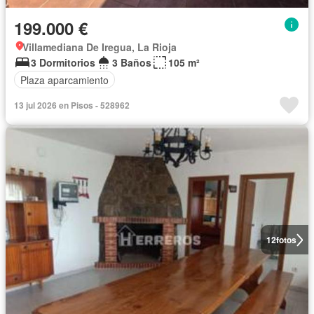
199.000 €
Villamediana De Iregua, La Rioja
3 Dormitorios
3 Baños
105 m²
Plaza aparcamiento
13 jul 2026 en Pisos - 528962
12
fotos