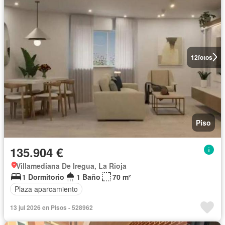
12
fotos
Piso
135.904 €
Villamediana De Iregua, La Rioja
1 Dormitorio
1 Baño
70 m²
Plaza aparcamiento
13 jul 2026 en Pisos - 528962