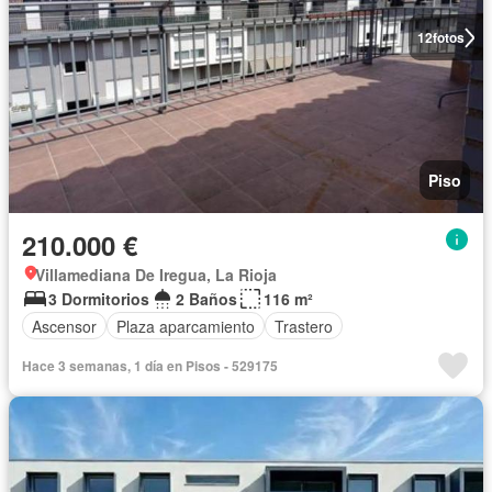
12
fotos
Piso
210.000 €
Villamediana De Iregua, La Rioja
3 Dormitorios
2 Baños
116 m²
Ascensor
Plaza aparcamiento
Trastero
Hace 3 semanas, 1 día en Pisos - 529175