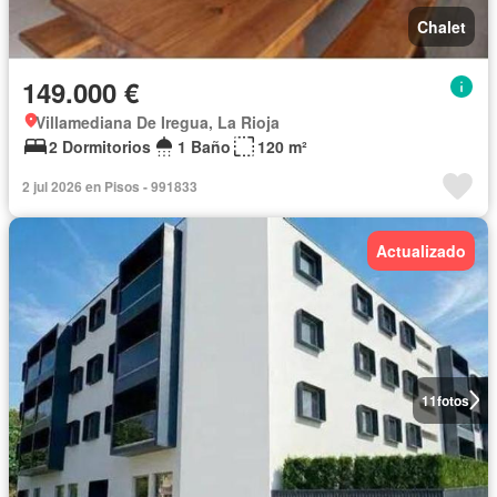
Chalet
149.000 €
Villamediana De Iregua, La Rioja
2 Dormitorios
1 Baño
120 m²
2 jul 2026 en Pisos - 991833
Actualizado
11
fotos