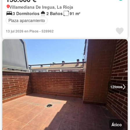
Villamediana De Iregua, La Rioja
3 Dormitorios
2 Baños
91 m²
Plaza aparcamiento
13 jul 2026 en Pisos - 528962
12
fotos
Ático