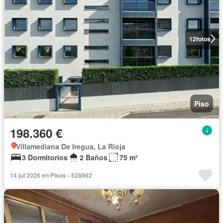
12
fotos
Piso
198.360 €
Villamediana De Iregua, La Rioja
3 Dormitorios
2 Baños
75 m²
14 jul 2026 en Pisos - 528962