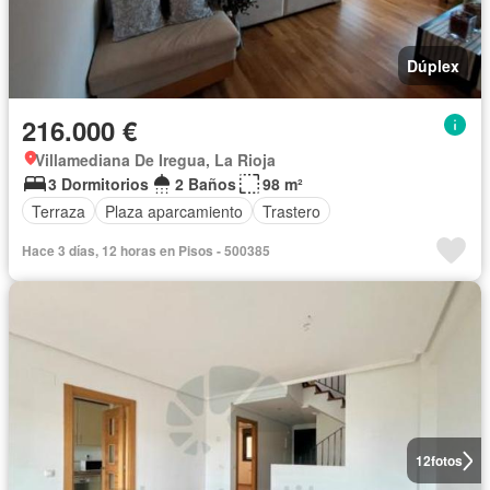
Dúplex
216.000 €
Villamediana De Iregua, La Rioja
3 Dormitorios
2 Baños
98 m²
Terraza
Plaza aparcamiento
Trastero
Hace 3 días, 12 horas en Pisos - 500385
12
fotos