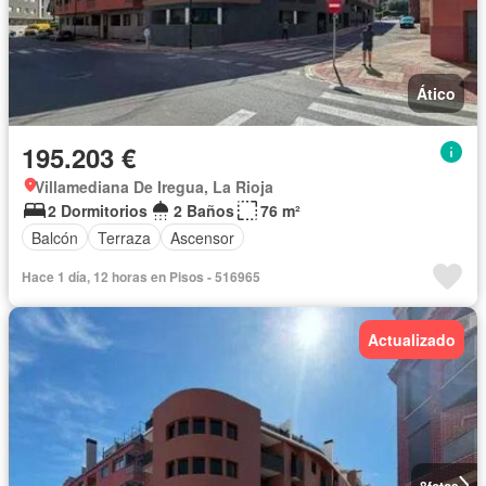
Ático
195.203 €
Villamediana De Iregua, La Rioja
2 Dormitorios
2 Baños
76 m²
Balcón
Terraza
Ascensor
Hace 1 día, 12 horas en Pisos - 516965
Actualizado
8
fotos