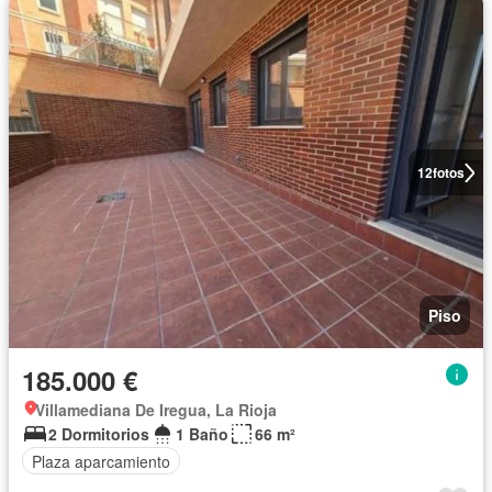
12
fotos
Piso
185.000 €
Villamediana De Iregua, La Rioja
2 Dormitorios
1 Baño
66 m²
Plaza aparcamiento