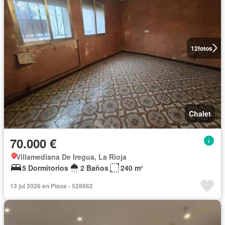
12
fotos
Chalet
70.000 €
Villamediana De Iregua, La Rioja
5 Dormitorios
2 Baños
240 m²
13 jul 2026 en Pisos - 528962