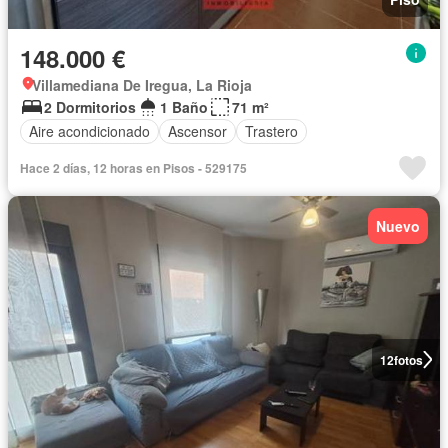
148.000 €
Villamediana De Iregua, La Rioja
2 Dormitorios
1 Baño
71 m²
Aire acondicionado
Ascensor
Trastero
Hace 2 días, 12 horas en Pisos - 529175
Nuevo
12
fotos