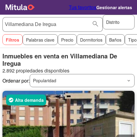
Tus favoritos
Gestionar alertas
Distrito
Filtros
Palabras clave
Precio
Dormitorios
Baños
Tipo
Inmuebles en venta en Villamediana De
Iregua
2.892 propiedades disponibles
Ordenar por:
Popularidad
Alta demanda