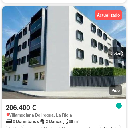
Actualizado
8
fotos
Piso
206.400 €
Villamediana De Iregua, La Rioja
2 Dormitorios
2 Baños
86 m²