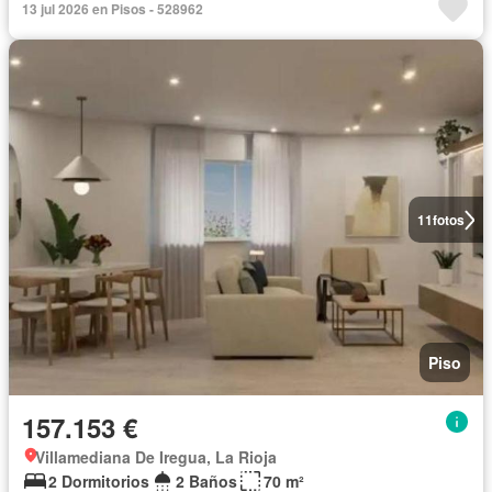
13 jul 2026 en Pisos - 528962
11
fotos
Piso
157.153 €
Villamediana De Iregua, La Rioja
2 Dormitorios
2 Baños
70 m²