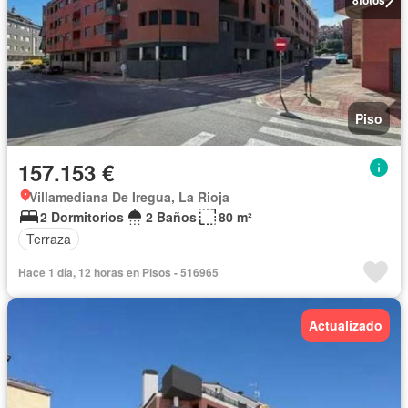
Piso
157.153 €
Villamediana De Iregua, La Rioja
2 Dormitorios
2 Baños
80 m²
Terraza
Hace 1 día, 12 horas en Pisos - 516965
Actualizado