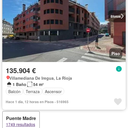
8
fotos
Piso
135.904 €
Villamediana De Iregua, La Rioja
1 Baño
54 m²
Balcón
Terraza
Ascensor
Hace 1 día, 12 horas en Pisos - 516965
Puente Madre
1749 resultados