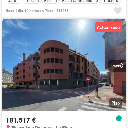
Jardín
Terraza
Piscina
Plaza aparcamiento
Trastero
Hace 1 día, 12 horas en Pisos - 516965
Actualizado
8
fotos
Piso
181.517 €
Villamediana De Iregua, La Rioja