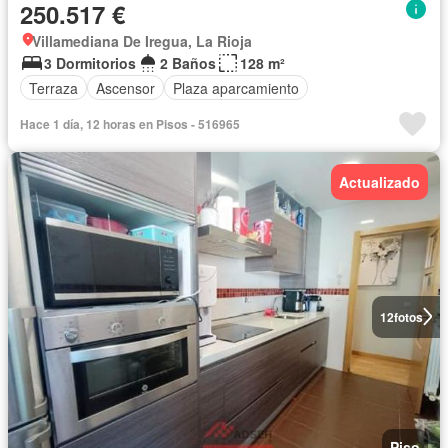
250.517 €
Villamediana De Iregua, La Rioja
3 Dormitorios
2 Baños
128 m²
Terraza
Ascensor
Plaza aparcamiento
Hace 1 día, 12 horas en Pisos - 516965
Actualizado
12
fotos
Piso