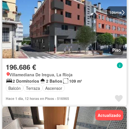
10
fotos
Piso
196.686 €
Villamediana De Iregua, La Rioja
2 Dormitorios
2 Baños
109 m²
Balcón
Terraza
Ascensor
Hace 1 día, 12 horas en Pisos - 516965
Actualizado