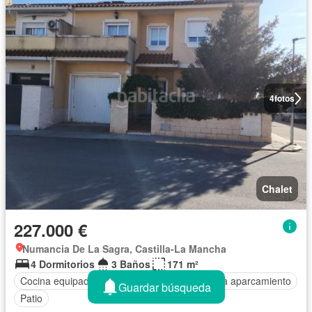
4
fotos
Chalet
227.000 €
Numancia De La Sagra, Castilla-La Mancha
4 Dormitorios
3 Baños
171 m²
Cocina equipada
Trastero
Terraza
Plaza aparcamiento
Guardar búsqueda
Patio