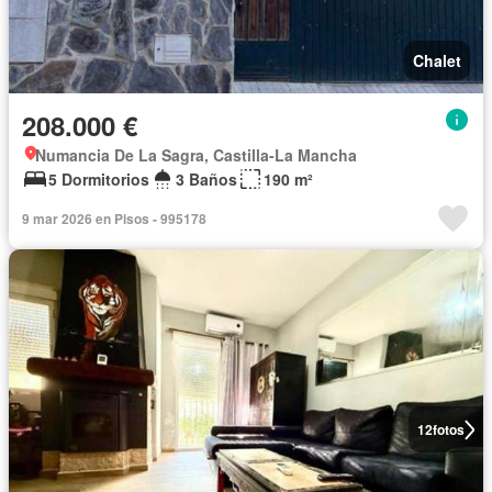
Chalet
208.000 €
Numancia De La Sagra, Castilla-La Mancha
5 Dormitorios
3 Baños
190 m²
9 mar 2026 en Pisos - 995178
12
fotos