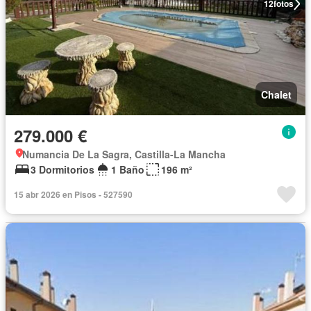
12
fotos
Chalet
279.000 €
Numancia De La Sagra, Castilla-La Mancha
3 Dormitorios
1 Baño
196 m²
15 abr 2026 en Pisos - 527590