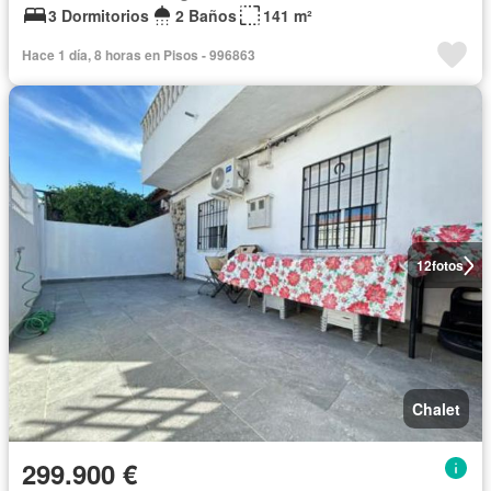
3 Dormitorios
2 Baños
141 m²
Hace 1 día, 8 horas en Pisos - 996863
12
fotos
Chalet
299.900 €