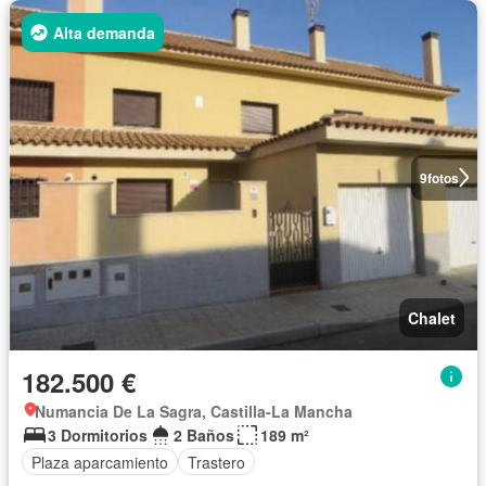
Alta demanda
9
fotos
Chalet
182.500 €
Numancia De La Sagra, Castilla-La Mancha
3 Dormitorios
2 Baños
189 m²
Plaza aparcamiento
Trastero