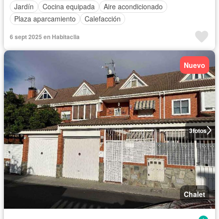
Jardín
Cocina equipada
Aire acondicionado
Plaza aparcamiento
Calefacción
6 sept 2025 en Habitaclia
Nuevo
3
fotos
Chalet