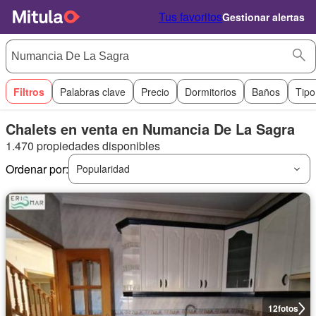
Tus favoritos
Gestionar alertas
Filtros
Palabras clave
Precio
Dormitorios
Baños
Tipo
Chalets en venta en Numancia De La Sagra
1.470 propiedades disponibles
Ordenar por:
Popularidad
12
fotos