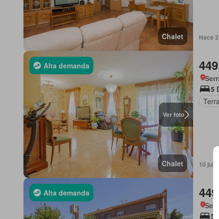
Chalet
Hace 2
449
Alta demanda
Serr
5 
Terr
Ver foto
Chalet
10 jul 
449
Alta demanda
Serr
5 