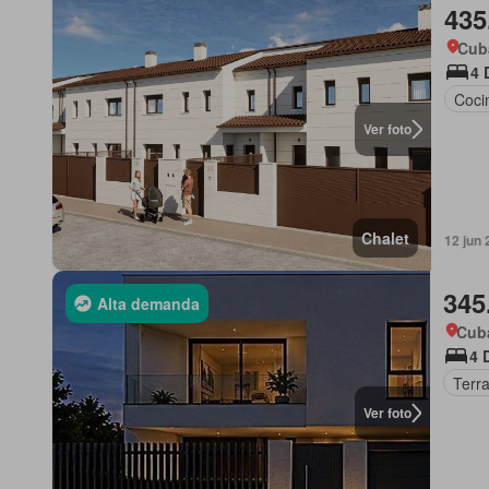
435
Cub
4 
Coci
Ver foto
Chalet
12 jun
345
Alta demanda
Cuba
4 
Terr
Ver foto