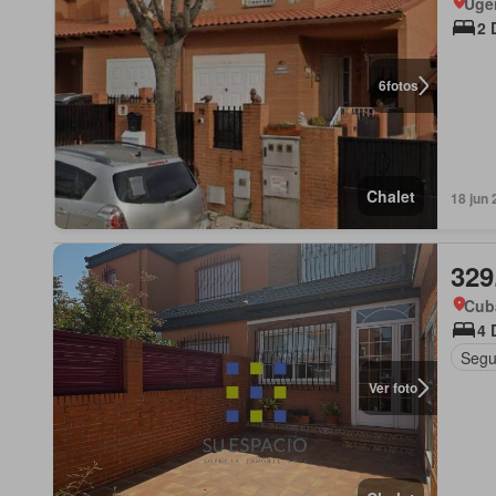
Uge
2 
6
fotos
Chalet
18 jun
329
Cub
4 
Segu
Ver foto