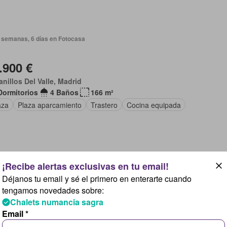
 semanas, 6 días en Fotocasa
.900 €
anillos Del Valle, Madrid
Dormitorios
4 Baños
166 m²
aza
Plaza aparcamiento
Trastero
Cocina equipada
2026 en Fotocasa
Déjanos tu email y sé el primero en enterarte cuando
tengamos novedades sobre:
.900 €
Chalets numancia sagra
anillos Del Valle, Madrid
Email *
Dormitorios
4 Baños
166 m²