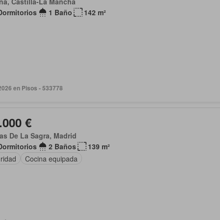
na, Castilla-La Mancha
Dormitorios
1 Baño
142 m²
 2026 en Pisos - 533778
.000 €
as De La Sagra, Madrid
Dormitorios
2 Baños
139 m²
ridad
Cocina equipada