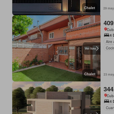
Chalet
29 may
409
Cub
4 
Aire
Coci
Ver foto
Chalet
23 may
344
Cub
4 
Cuart