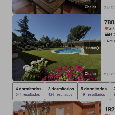
Chalet
2 jul 2
780
Griñ
6 
Aire
12
fotos
Chalet
2 jul 2
4 dormitorios
3 dormitorios
5 dormitorios
541 resultados
426 resultados
191 resultados
192