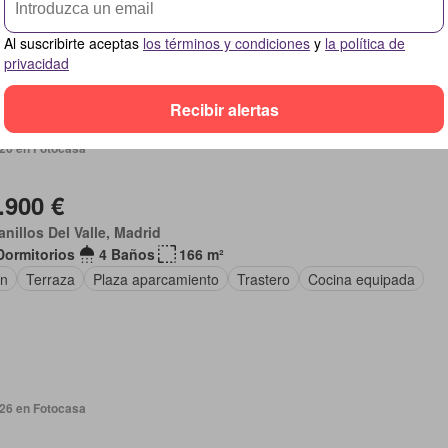
 acondicionado
Terraza
Plaza aparcamiento
Parrilla
Trastero
Al suscribirte aceptas
los términos y condiciones
y
la política de
na equipada
Calefacción
privacidad
Recibir alertas
026 en Fotocasa
.900 €
anillos Del Valle, Madrid
Dormitorios
4 Baños
166 m²
ín
Terraza
Plaza aparcamiento
Trastero
Cocina equipada
026 en Fotocasa