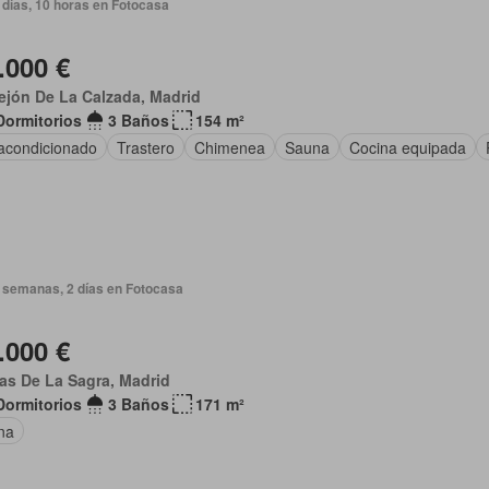
 días, 10 horas en Fotocasa
.000 €
ejón De La Calzada, Madrid
Dormitorios
3 Baños
154 m²
 acondicionado
Trastero
Chimenea
Sauna
Cocina equipada
 semanas, 2 días en Fotocasa
.000 €
as De La Sagra, Madrid
Dormitorios
3 Baños
171 m²
na