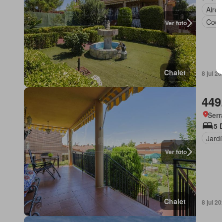
Aire
Coci
Ver foto
Chalet
8 jul 2
449
Serr
5 
Jard
Ver foto
Chalet
8 jul 2