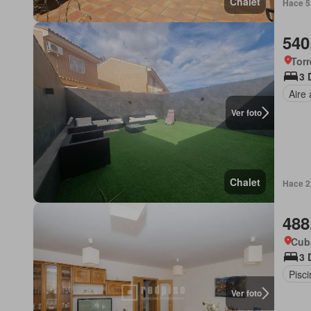
Chalet
Hace 5
540
Torr
3 
Aire
Ver foto
Chalet
Hace 2
488
Cub
3 
Pisci
Ver foto