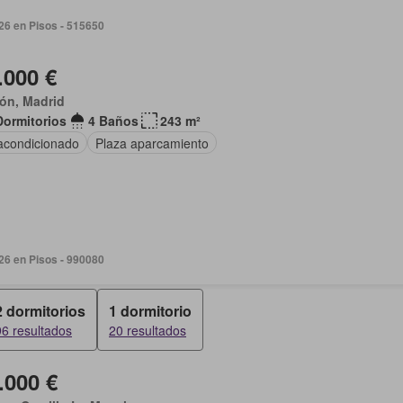
026 en Pisos - 515650
.000 €
ón, Madrid
Dormitorios
4 Baños
243 m²
 acondicionado
Plaza aparcamiento
026 en Pisos - 990080
2 dormitorios
1 dormitorio
96 resultados
20 resultados
.000 €