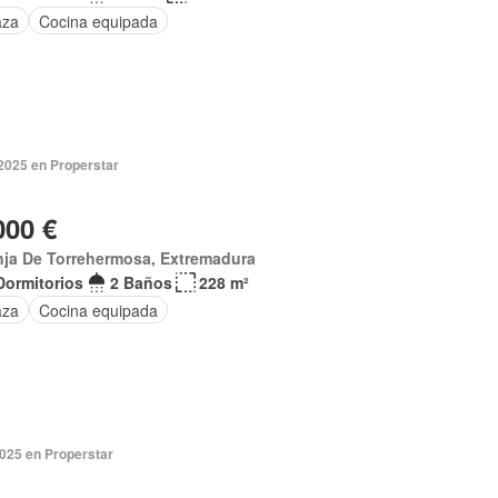
aza
Cocina equipada
 2025 en Properstar
000 €
nja De Torrehermosa, Extremadura
Dormitorios
2 Baños
228 m²
aza
Cocina equipada
2025 en Properstar