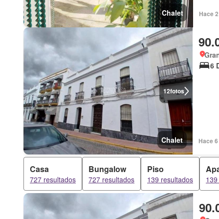
Chalet
Hace 2
90.
Gran
6 
12
fotos
Chalet
Hace 6 
Casa
Bungalow
Piso
Apa
727 resultados
727 resultados
139 resultados
139 
90.