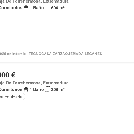
nja De Torrehermosa, Extremadura
Dormitorios
1 Baño
600 m²
 2026 en Indomio - TECNOCASA ZARZAQUEMADA LEGANES
000 €
nja De Torrehermosa, Extremadura
Dormitorios
1 Baño
206 m²
na equipada