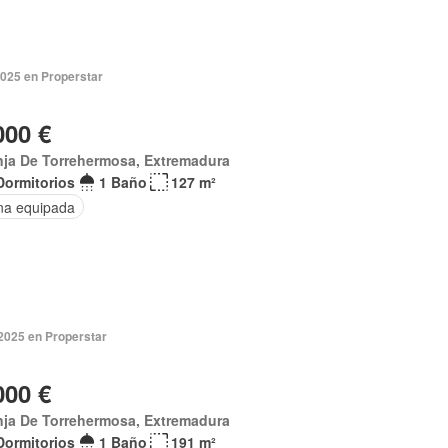
2025 en Properstar
000 €
nja De Torrehermosa, Extremadura
Dormitorios
1 Baño
127 m²
na equipada
 2025 en Properstar
000 €
nja De Torrehermosa, Extremadura
Dormitorios
1 Baño
191 m²