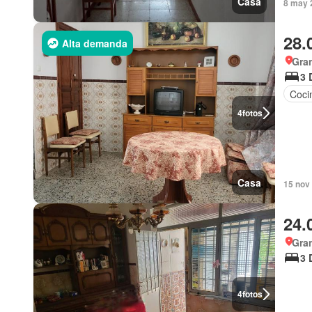
Casa
8 may 
28.
Alta demanda
Gra
3 
Coci
4
fotos
Casa
15 nov
24.
Gra
3 
4
fotos