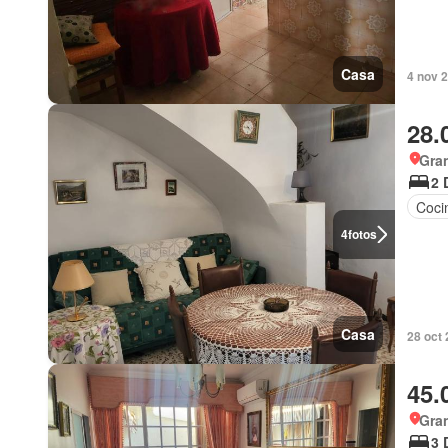
Casa
4 nov 
28.
Gra
2 
Coci
4
fotos
Casa
28 oct
45.
Gra
3 