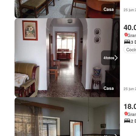
Casa
25 jun 
40.
Gra
3 
Coci
4
fotos
Casa
25 jun 
18.
Gra
2 