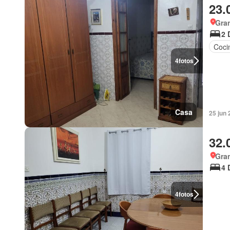
23.
Gra
2 
Coci
4
fotos
Casa
25 jun 
32.
Gra
4 
4
fotos