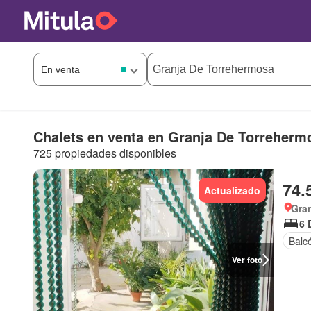
Chalets en venta en Granja De Torreherm
725 propiedades disponibles
74.
Actualizado
Gra
6 
Balc
Ver foto