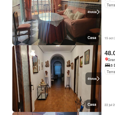
Terr
4
fotos
Casa
15 oct
48.
Gra
5 
Terr
4
fotos
Casa
22 jul 