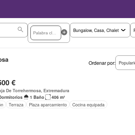
osa
Ordenar por:
Popular
500 €
nja De Torrehermosa, Extremadura
Dormitorios
1 Baño
406 m²
ón
Terraza
Plaza aparcamiento
Cocina equipada