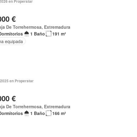
2026 en Properstar
000 €
nja De Torrehermosa, Extremadura
Dormitorios
1 Baño
191 m²
na equipada
 2025 en Properstar
000 €
nja De Torrehermosa, Extremadura
Dormitorios
1 Baño
166 m²