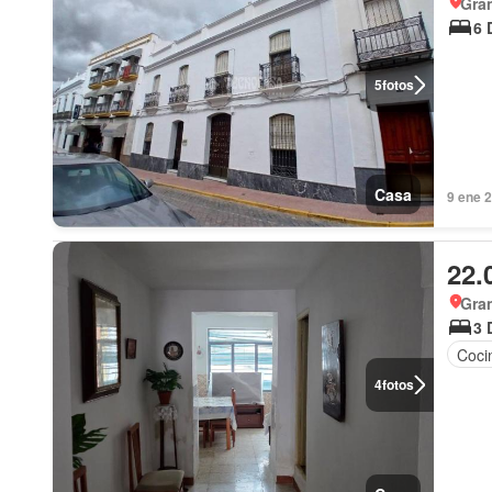
Gra
6 
5
fotos
Casa
9 ene
22.
Gra
3 
Coci
4
fotos