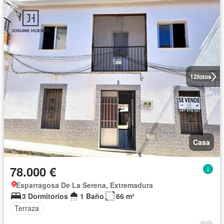
12
fotos
Casa
78.000 €
Esparragosa De La Serena, Extremadura
3 Dormitorios
1 Baño
66 m²
Terraza