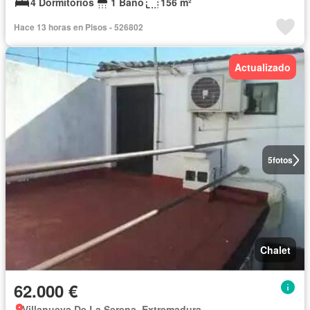
4 Dormitorios
1 Baño
156 m²
Hace 13 horas en Pisos - 526802
Actualizado
5
fotos
Chalet
62.000 €
Villanueva De La Serena, Extremadura