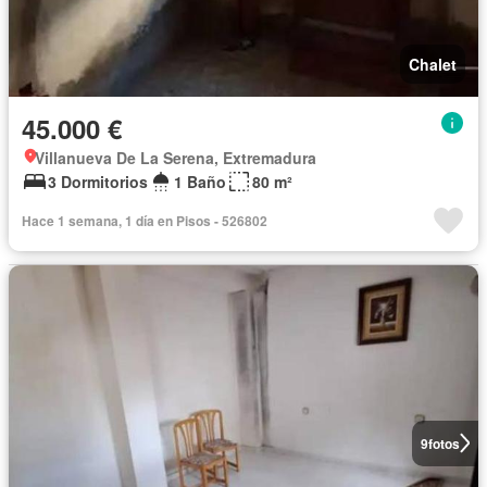
Chalet
45.000 €
Villanueva De La Serena, Extremadura
3 Dormitorios
1 Baño
80 m²
Hace 1 semana, 1 día en Pisos - 526802
9
fotos