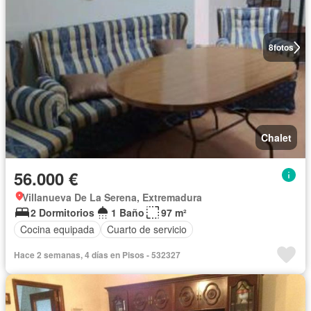
8
fotos
Chalet
56.000 €
Villanueva De La Serena, Extremadura
2 Dormitorios
1 Baño
97 m²
Cocina equipada
Cuarto de servicio
Hace 2 semanas, 4 días en Pisos - 532327