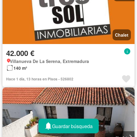
Chalet
42.000 €
Villanueva De La Serena, Extremadura
140 m²
Hace 1 día, 13 horas en Pisos - 526802
Guardar búsqueda