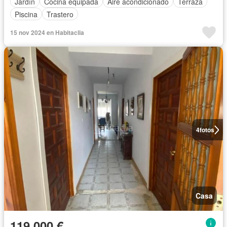
Jardín
Cocina equipada
Aire acondicionado
Terraza
Piscina
Trastero
15 nov 2024 en Habitaclia
4
fotos
Casa
119.000 €