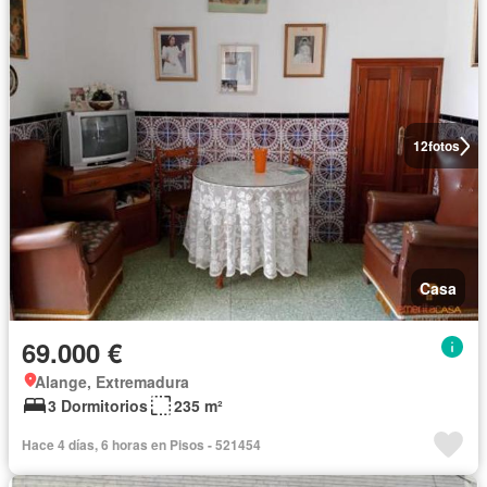
12
fotos
Casa
69.000 €
Alange, Extremadura
3 Dormitorios
235 m²
Hace 4 días, 6 horas en Pisos - 521454