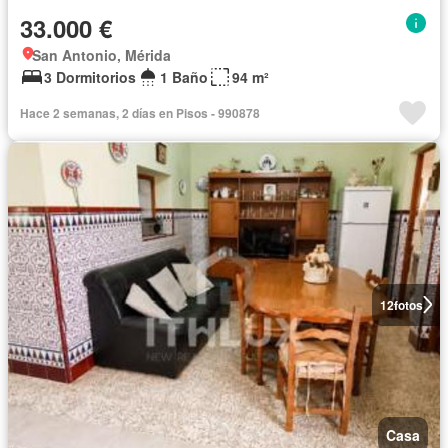
33.000 €
San Antonio, Mérida
3 Dormitorios
1 Baño
94 m²
Hace 2 semanas, 2 días en Pisos - 990878
12
fotos
Casa