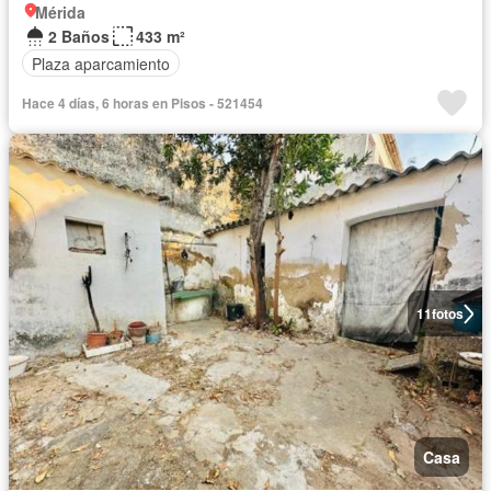
Mérida
2 Baños
433 m²
Plaza aparcamiento
Hace 4 días, 6 horas en Pisos - 521454
11
fotos
Casa