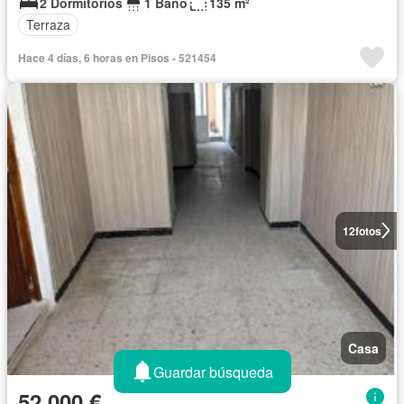
2 Dormitorios
1 Baño
135 m²
Terraza
Hace 4 días, 6 horas en Pisos - 521454
12
fotos
Casa
Guardar búsqueda
52.000 €