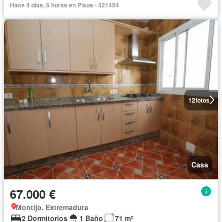
Hace 4 días, 6 horas en Pisos - 521454
12
fotos
Casa
67.000 €
Montijo, Extremadura
2 Dormitorios
1 Baño
71 m²