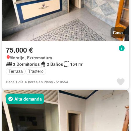
Casa
75.000 €
Montijo, Extremadura
3 Dormitorios
2 Baños
154 m²
Terraza
Trastero
Hace 1 día, 6 horas en Pisos - 510554
Alta demanda