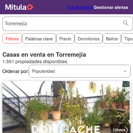
Tus favoritos
Gestionar alertas
Filtros
Palabras clave
Precio
Dormitorios
Baños
Tipo
Casas en venta en Torremejía
1.551 propiedades disponibles
Ordenar por:
Popularidad
12
fotos