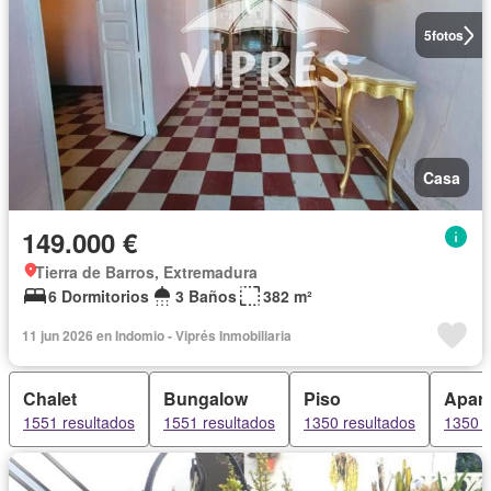
5
fotos
Casa
149.000 €
Tierra de Barros, Extremadura
6 Dormitorios
3 Baños
382 m²
11 jun 2026 en Indomio - Viprés Inmobiliaria
Chalet
Bungalow
Piso
Apar
1551 resultados
1551 resultados
1350 resultados
1350 r