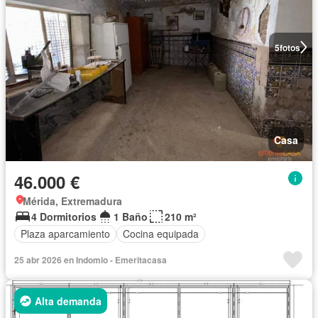
5
fotos
Casa
46.000 €
Mérida, Extremadura
4 Dormitorios
1 Baño
210 m²
Plaza aparcamiento
Cocina equipada
25 abr 2026 en Indomio - Emeritacasa
Alta demanda