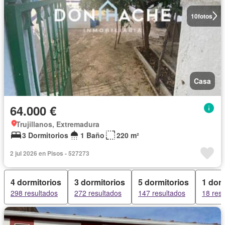
10
fotos
Casa
64.000 €
Trujillanos, Extremadura
3 Dormitorios
1 Baño
220 m²
2 jul 2026 en Pisos - 527273
4 dormitorios
3 dormitorios
5 dormitorios
1 dorm
298 resultados
272 resultados
147 resultados
18 res