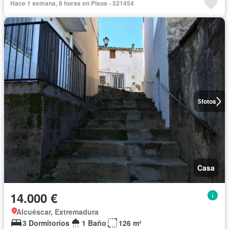
Hace 1 semana, 8 horas en Pisos - 521454
5
fotos
Casa
14.000 €
Alcuéscar, Extremadura
3 Dormitorios
1 Baño
126 m²