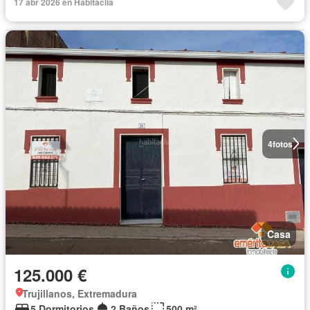
17 abr 2026 en Habitaclia
4
fotos
Casa
125.000 €
Trujillanos, Extremadura
5 Dormitorios
2 Baños
500 m²