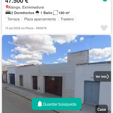
47.500 €
Alange, Extremadura
2 Dormitorios
1 Baño
180 m²
Terraza
Plaza aparcamiento
Trastero
15 jul 2026 en Pisos - 990878
Ver foto
Guardar búsqueda
Casa