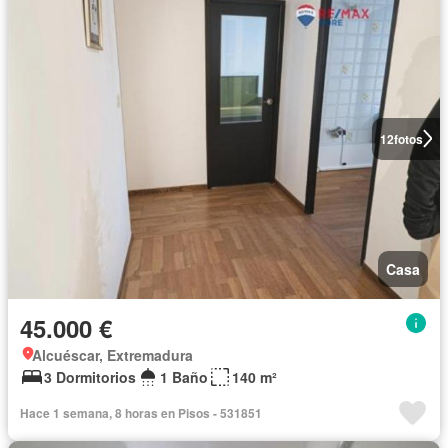
12
fotos
Casa
45.000 €
Alcuéscar, Extremadura
3 Dormitorios
1 Baño
140 m²
Hace 1 semana, 8 horas en Pisos - 531851