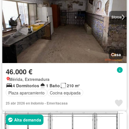
5
fotos
Casa
46.000 €
Mérida, Extremadura
4 Dormitorios
1 Baño
210 m²
Plaza aparcamiento
Cocina equipada
25 abr 2026 en Indomio - Emeritacasa
Alta demanda