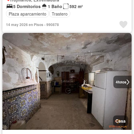
5 Dormitorios
1 Baño
592 m²
Plaza aparcamiento
Trastero
14 may 2026 en Pisos - 990878
4
fotos
Casa