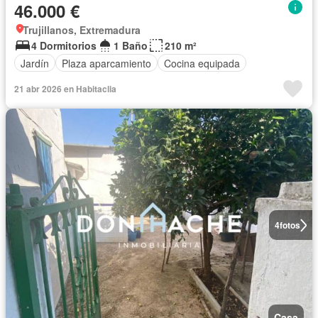
46.000 €
Trujillanos, Extremadura
4 Dormitorios
1 Baño
210 m²
Jardín
Plaza aparcamiento
Cocina equipada
21 abr 2026 en Habitaclia
4
fotos
Casa