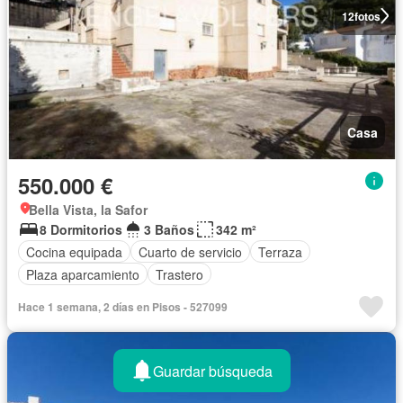
12
fotos
Casa
550.000 €
Bella Vista, la Safor
8 Dormitorios
3 Baños
342 m²
Cocina equipada
Cuarto de servicio
Terraza
Plaza aparcamiento
Trastero
Hace 1 semana, 2 días en Pisos - 527099
Guardar búsqueda