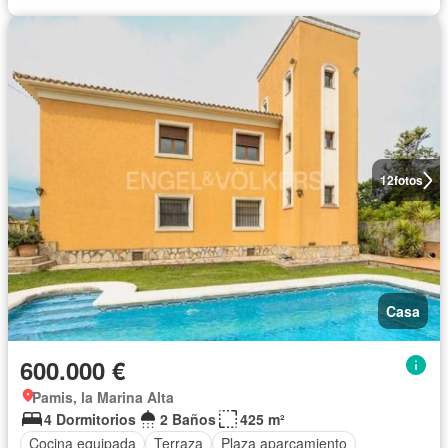
12
fotos
Casa
600.000 €
Pamis, la Marina Alta
4 Dormitorios
2 Baños
425 m²
Cocina equipada
Terraza
Plaza aparcamiento