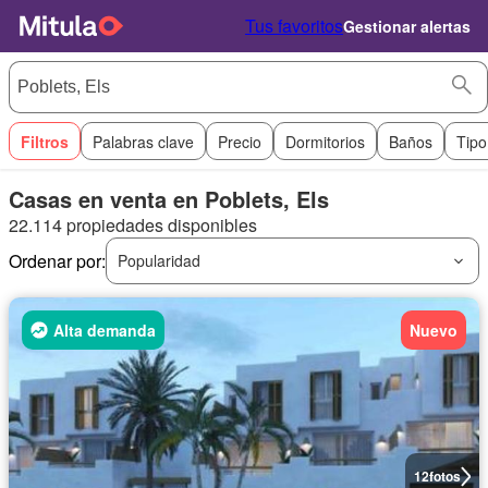
Tus favoritos
Gestionar alertas
Filtros
Palabras clave
Precio
Dormitorios
Baños
Tipo
Casas en venta en Poblets, Els
22.114 propiedades disponibles
Ordenar por:
Popularidad
Alta demanda
Nuevo
12
fotos