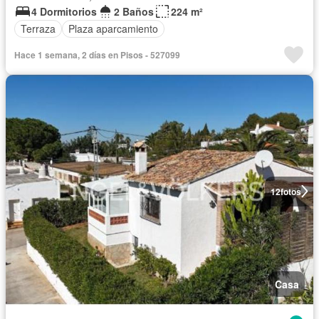
4 Dormitorios
2 Baños
224 m²
Terraza
Plaza aparcamiento
Hace 1 semana, 2 días en Pisos - 527099
12
fotos
Casa