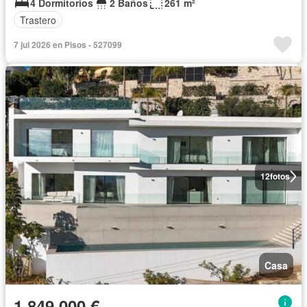
4 Dormitorios
2 Baños
261 m²
Trastero
7 jul 2026 en Pisos - 527099
12
fotos
Casa
1.849.000 €