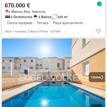
670.000 €
la Marina Alta, Valencia
3 Dormitorios
3 Baños
225 m²
Cocina equipada
Terraza
Plaza aparcamiento
Hace 1 semana, 2 días en Pisos - 527099
12
fotos