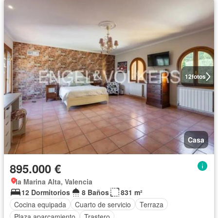
12
fotos
Casa
895.000 €
la Marina Alta, Valencia
12 Dormitorios
8 Baños
831 m²
Cocina equipada
Cuarto de servicio
Terraza
Plaza aparcamiento
Trastero