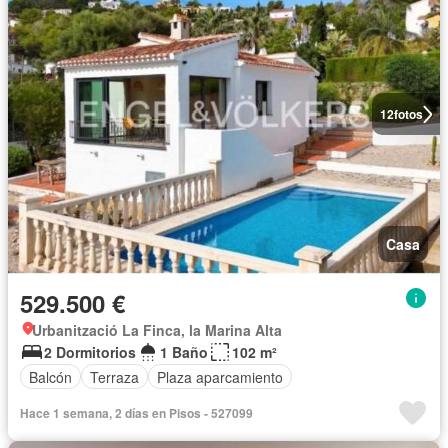
12
fotos
Casa
529.500 €
Urbanització La Finca, la Marina Alta
2 Dormitorios
1 Baño
102 m²
Balcón
Terraza
Plaza aparcamiento
Hace 1 semana, 2 días en Pisos - 527099