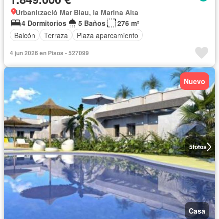
Urbanització Mar Blau, la Marina Alta
4 Dormitorios
5 Baños
276 m²
Balcón
Terraza
Plaza aparcamiento
4 jun 2026 en Pisos - 527099
Nuevo
5
fotos
Casa