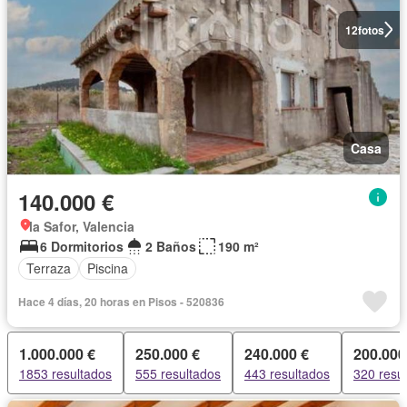
12
fotos
Casa
140.000 €
la Safor, Valencia
6 Dormitorios
2 Baños
190 m²
Terraza
Piscina
Hace 4 días, 20 horas en Pisos - 520836
1.000.000 €
250.000 €
240.000 €
200.000
1853 resultados
555 resultados
443 resultados
320 resu