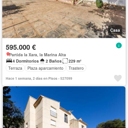
Casa
595.000 €
Partida la Xara, la Marina Alta
4 Dormitorios
2 Baños
229 m²
Terraza
Plaza aparcamiento
Trastero
Hace 1 semana, 2 días en Pisos - 527099