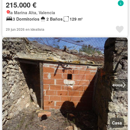
215.000 €
la Marina Alta, Valencia
3 Dormitorios
2 Baños
129 m²
29 jun 2026 en idealista
4
fotos
Casa