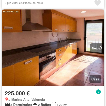
9 jun 2026 en Pisos - 997908
4
fotos
Casa
225.000 €
la Marina Alta, Valencia
3 Dormitorios
2 Baños
129 m²