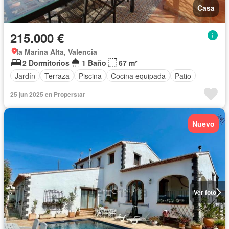
Casa
215.000 €
la Marina Alta, Valencia
2 Dormitorios
1 Baño
67 m²
Jardín
Terraza
Piscina
Cocina equipada
Patio
25 jun 2025 en Properstar
Nuevo
Ver foto