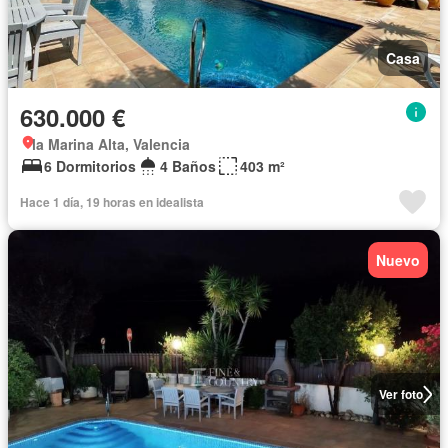
Casa
630.000 €
la Marina Alta, Valencia
6 Dormitorios
4 Baños
403 m²
Hace 1 día, 19 horas en idealista
Nuevo
Ver foto