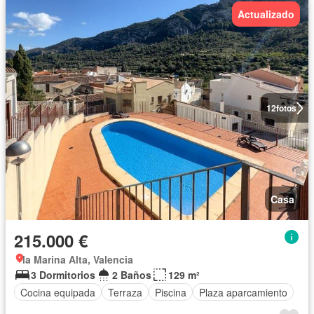
Actualizado
12
fotos
Casa
215.000 €
la Marina Alta, Valencia
3 Dormitorios
2 Baños
129 m²
Cocina equipada
Terraza
Piscina
Plaza aparcamiento