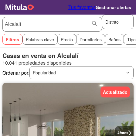
Tus favoritos
Gestionar alertas
Distrito
Filtros
Palabras clave
Precio
Dormitorios
Baños
Tipo
Casas en venta en Alcalalí
10.041 propiedades disponibles
Ordenar por:
Popularidad
Actualizado
4
fotos