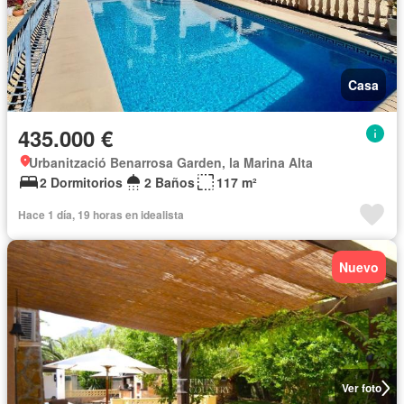
Casa
435.000 €
Urbanització Benarrosa Garden, la Marina Alta
2 Dormitorios
2 Baños
117 m²
Hace 1 día, 19 horas en idealista
Nuevo
Ver foto