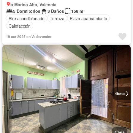
la Marina Alta, Valencia
5 Dormitorios
3 Baños
158 m²
Aire acondicionado
Terraza
Plaza aparcamiento
Calefacción
19 oct 2025 en Vadevender
4
fotos
Casa