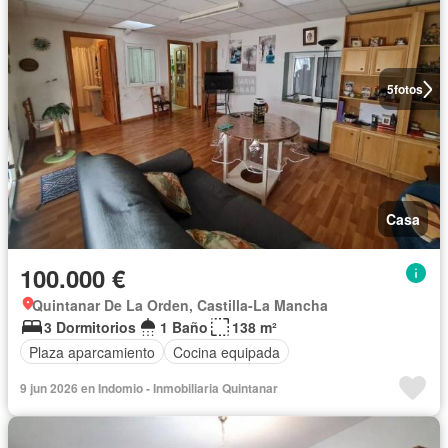
5
fotos
Casa
100.000 €
Quintanar De La Orden, Castilla-La Mancha
3 Dormitorios
1 Baño
138 m²
Plaza aparcamiento
Cocina equipada
9 jun 2026 en Indomio - Inmobiliaria Quintanar