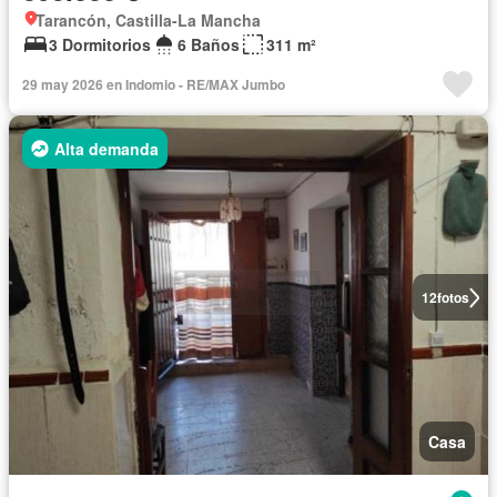
Tarancón, Castilla-La Mancha
3 Dormitorios
6 Baños
311 m²
29 may 2026 en Indomio - RE/MAX Jumbo
Alta demanda
12
fotos
Casa