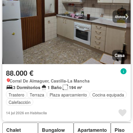
4
fotos
Casa
88.000 €
Corral De Almaguer, Castilla-La Mancha
3 Dormitorios
1 Baño
194 m²
Trastero
Terraza
Plaza aparcamiento
Cocina equipada
Calefacción
14 jul 2026 en Habitaclia
Chalet
Bungalow
Apartamento
Piso