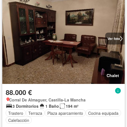
Ver foto
Chalet
88.000 €
Corral De Almaguer, Castilla-La Mancha
3 Dormitorios
1 Baño
194 m²
Trastero
Terraza
Plaza aparcamiento
Cocina equipada
Calefacción