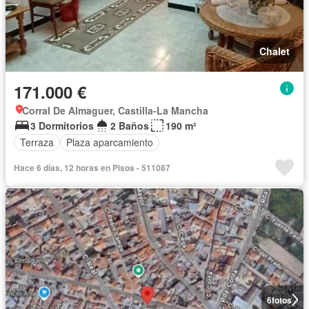
Chalet
171.000 €
Corral De Almaguer, Castilla-La Mancha
3 Dormitorios
2 Baños
190 m²
Terraza
Plaza aparcamiento
Hace 6 días, 12 horas en Pisos - 511087
6
fotos