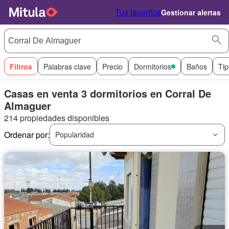
Tus favoritos
Gestionar alertas
Filtros
Palabras clave
Precio
Dormitorios
Baños
Tip
Casas en venta 3 dormitorios en Corral De
Almaguer
214 propiedades disponibles
Ordenar por:
Popularidad