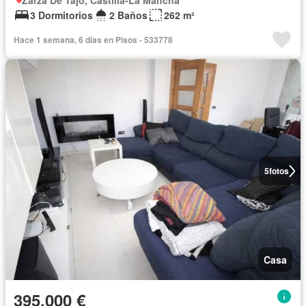
Zarza De Tajo, Castilla-La Mancha
3 Dormitorios
2 Baños
262 m²
Hace 1 semana, 6 días en Pisos - 533778
5
fotos
Casa
395.000 €