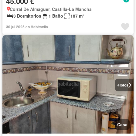
45.000 €
Corral De Almaguer, Castilla-La Mancha
3 Dormitorios
1 Baño
187 m²
30 jul 2025 en Habitaclia
4
fotos
Casa