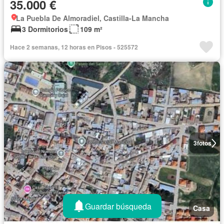
35.000 €
La Puebla De Almoradiel, Castilla-La Mancha
3 Dormitorios
109 m²
Hace 2 semanas, 12 horas en Pisos - 525572
3
fotos
Guardar búsqueda
Casa