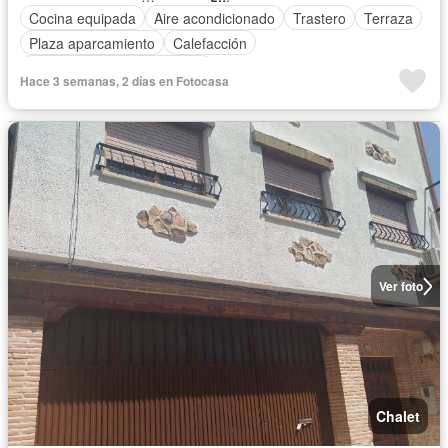
Cocina equipada
Aire acondicionado
Trastero
Terraza
Plaza aparcamiento
Calefacción
Completamente amueblado
Hace 3 semanas, 2 días en Fotocasa
Ver foto
Chalet