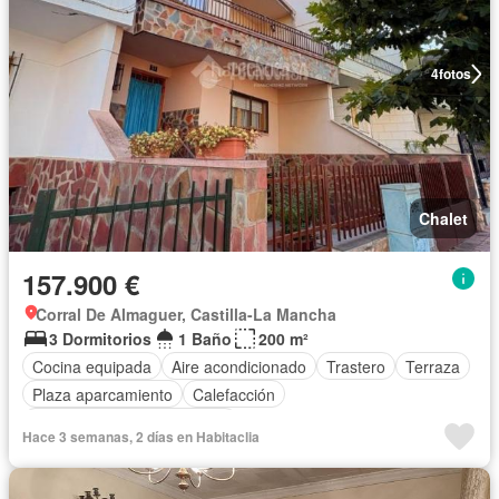
4
fotos
Chalet
157.900 €
Corral De Almaguer, Castilla-La Mancha
3 Dormitorios
1 Baño
200 m²
Cocina equipada
Aire acondicionado
Trastero
Terraza
Plaza aparcamiento
Calefacción
Completamente amueblado
Hace 3 semanas, 2 días en Habitaclia