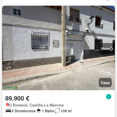
5
fotos
Casa
89.900 €
El Romeral, Castilla-La Mancha
3 Dormitorios
1 Baño
139 m²