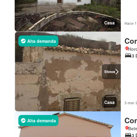
Casa
Hace 1
Con
Alta demanda
Horc
3 
5
fotos
Casa
3 mar 2
Con
Alta demanda
Belm
3 