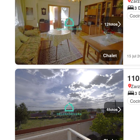
Zarz
3 
Coci
12
fotos
Chalet
15 jul 
110
Zarz
3 
Coci
4
fotos