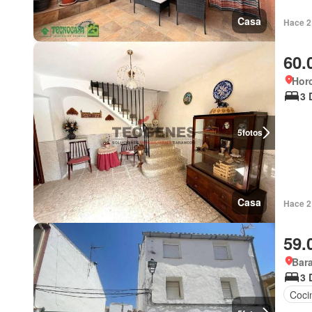
Casa
Hace 2
60.
Horc
3 
5
fotos
Casa
Hace 2 
59.
Bara
3 
Coci