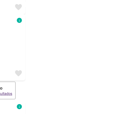
co
sultados