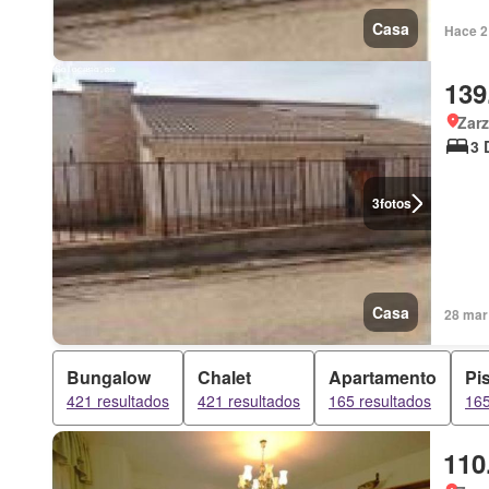
Casa
Hace 2
139
Zarz
3 
3
fotos
Casa
28 mar
Bungalow
Chalet
Apartamento
Pi
421 resultados
421 resultados
165 resultados
165
110