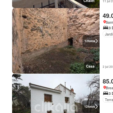
Chalet
11 jul 
49.
Sant
3 
Jard
12
fotos
Casa
2 jul 2
85.
Brea
3 
Terr
12
fotos