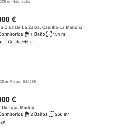
2026 en Habitaclia
000 €
a Cruz De La Zarza, Castilla-La Mancha
Dormitorios
1 Baño
154 m²
ín
Calefacción
026 en Pisos - 532295
000 €
 De Tajo, Madrid
Dormitorios
2 Baños
250 m²
aza