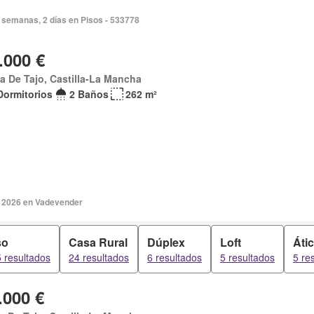
 semanas, 2 días en Pisos - 533778
.000 €
a De Tajo, Castilla-La Mancha
Dormitorios
2 Baños
262 m²
 2026 en Vadevender
so
Casa Rural
Dúplex
Loft
Áti
 resultados
24 resultados
6 resultados
5 resultados
5 re
.000 €