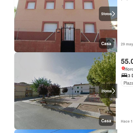
5
fotos
Casa
29 may
55.
Horc
3 
Plaz
2
fotos
Casa
Hace 1 