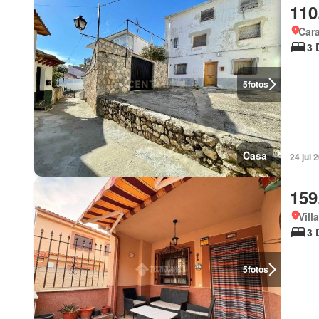
110
Car
3 
5
fotos
Casa
24 jul
159
Vill
3 
5
fotos