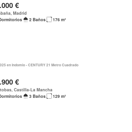
.000 €
abaña, Madrid
Dormitorios
2 Baños
176 m²
 2025 en Indomio - CENTURY 21 Metro Cuadrado
.900 €
atobas, Castilla-La Mancha
Dormitorios
3 Baños
129 m²